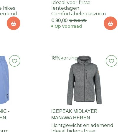
Ideaal voor frisse
e hikes
lentedagen
demend
Comfortabele pasvorm
€ 90,00
€ 169,99
Op voorraad
18%
korting
IC -
ICEPEAK MIDLAYER
REN
MANAWA HEREN
Lichtgewicht en ademend
vorm
Ideaal tijdens frisse