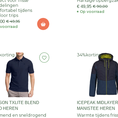
ect voor frisse
Handige opbergza
delingen
€ 49,95
€ 90,00
ortabel tijdens
Op voorraad
oor trips
,00
€ 49,95
voorraad
korting
34%
korting
SON TXLITE BLEND
ICEPEAK MIDLAYE
O HEREN
MANISTEE HEREN
mend en sneldrogend
Warmte tijdens fris