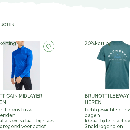
DUCTEN
korting
20%
korting
FT GAIN MIDLAYER
BRUNOTTI LEEWAY 
EN
HEREN
 tijdens frisse
Lichtgewicht voor
tenden
dagen
l als extra laag bij hikes
Ideaal tijdens actie
drogend voor actief
Sneldrogend en