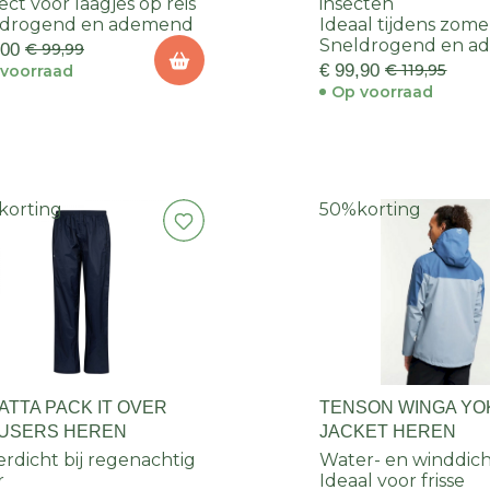
ect voor laagjes op reis
insecten
ldrogend en ademend
Ideaal tijdens zome
Sneldrogend en a
,00
€ 99,99
€ 99,90
€ 119,95
voorraad
Op voorraad
korting
50%
korting
ATTA PACK IT OVER
TENSON WINGA YO
USERS HEREN
JACKET HEREN
rdicht bij regenachtig
Water- en winddic
r
Ideaal voor frisse