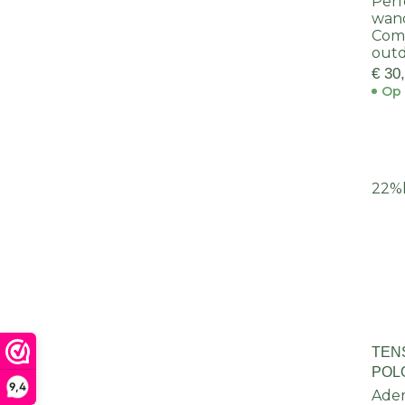
Perf
wan
Comf
outd
€ 30
Op 
22%
TEN
POL
9,4
Ade