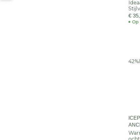
Idea
Stijl
€ 35
Op 
42%
ICE
ANC
Warm
och