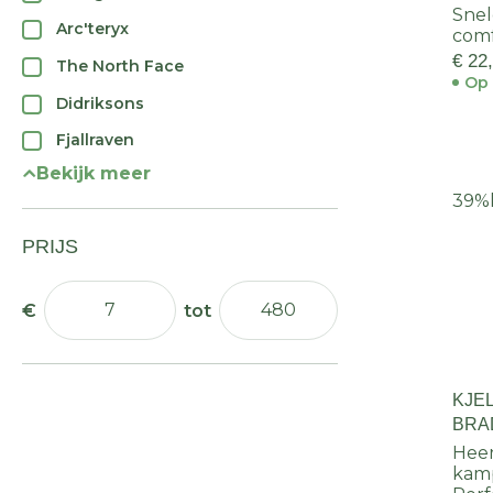
Sne
Arc'teryx
comf
€ 22
The North Face
Op 
Didriksons
Fjallraven
Bekijk meer
39%
PRIJS
KJE
BRA
Heer
kam