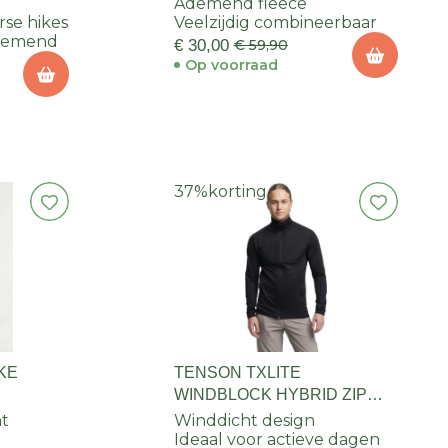
Ademend fleece
rse hikes
Veelzijdig combineerbaar
demend
€ 30,00
€ 59,90
Op voorraad
37%
korting
KE
TENSON TXLITE
WINDBLOCK HYBRID ZIP
HEREN
ht
Winddicht design
Ideaal voor actieve dagen