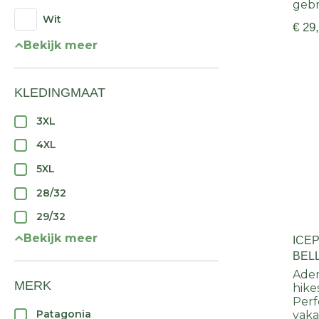
gebr
Wit
€ 29
Bekijk meer
KLEDINGMAAT
3XL
4XL
5XL
28/32
29/32
Bekijk meer
ICE
BEL
Adem
MERK
hike
Perf
Patagonia
vaka