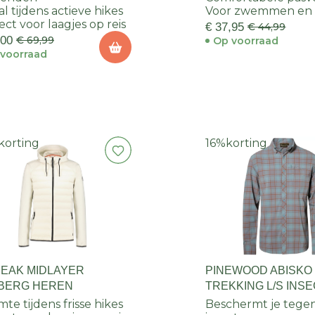
al tijdens actieve hikes
Voor zwemmen en 
ect voor laagjes op reis
€ 37,95
€ 44,99
,00
€ 69,99
Op voorraad
voorraad
korting
16%
korting
PEAK MIDLAYER
PINEWOOD ABISKO
BERG HEREN
TREKKING L/S INS
SHIRT HEREN
te tijdens frisse hikes
Beschermt je tege