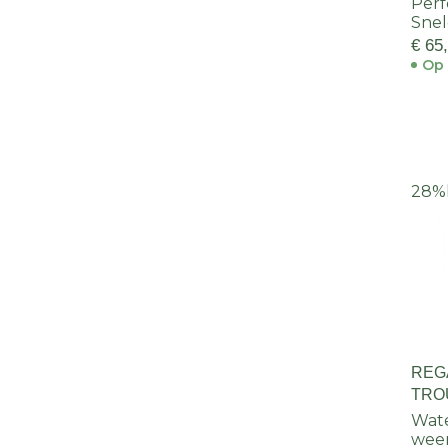
Perf
Sne
€ 65
Op 
28%
REG
TRO
Wate
wee