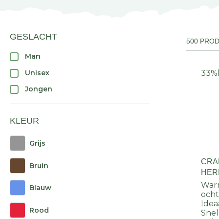
GESLACHT
500 PRO
Man
Unisex
33%
Jongen
KLEUR
Grijs
CRA
Bruin
HER
Warm
Blauw
och
Ideaa
Rood
Snel