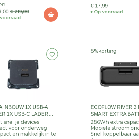
en
€ 17,99
9,00
€ 219,00
Op voorraad
voorraad
8%
korting
A INBOUW 1X USB-A
ECOFLOW RIVER 3
ER 1X USB-C LADER
SMART EXTRA BAT
RA C-LINE
EB300 (286WH)
t snel je devices
286Wh extra capaci
ect voor onderweg
Mobiele stroom o
act en makkelijk in te
Snel koppelbaar aa