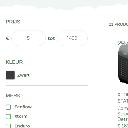
PRIJS
21 PROD
5%
k
KLEUR
Zwart
XTO
MERK
STA
Ecoflow
Com
Str
Xtorm
Bet
€ 18
Enduro