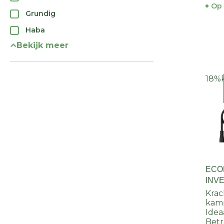
Op 
Grundig
Haba
Bekijk meer
18%
ECO
INV
KAB
Krac
kam
Ideaa
Bet