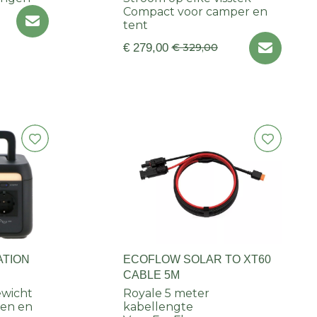
Compact voor camper en
tent
€ 279,00
€ 329,00
ATION
ECOFLOW SOLAR TO XT60
CABLE 5M
ewicht
Royale 5 meter
ren en
kabellengte