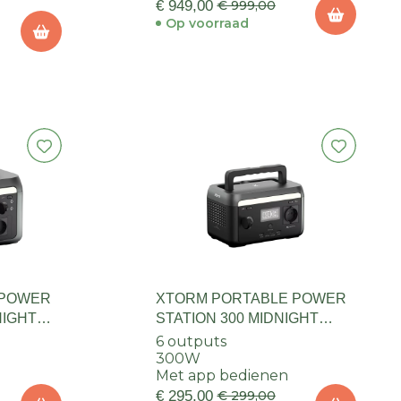
€ 949,00
€ 999,00
Op voorraad
 POWER
XTORM PORTABLE POWER
NIGHT
STATION 300 MIDNIGHT
BLACK
6 outputs
300W
Met app bedienen
€ 295,00
€ 299,00