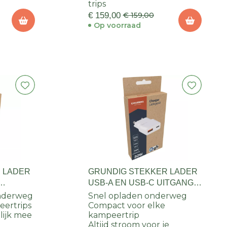
trips
€ 159,00
€ 159,00
Op voorraad
 LADER
GRUNDIG STEKKER LADER
USB-A EN USB-C UITGANG
30W
onderweg
Snel opladen onderweg
eertrips
Compact voor elke
ijk mee
kampeertrip
Altijd stroom voor je