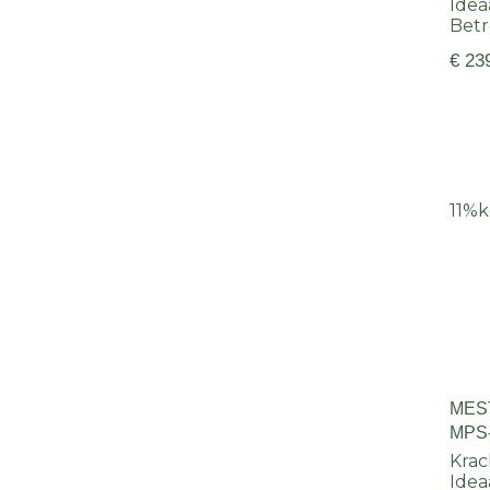
Idea
Bet
€ 23
11%
k
MES
MPS
Krac
Ideaa