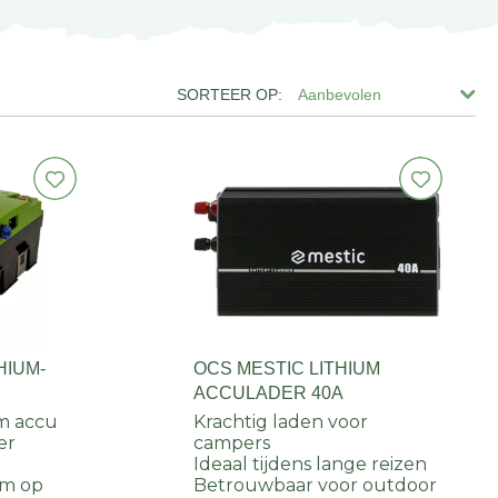
Aanbevolen
HIUM-
OCS MESTIC LITHIUM
ACCULADER 40A
um accu
Krachtig laden voor
er
campers
Ideaal tijdens lange reizen
om op
Betrouwbaar voor outdoor