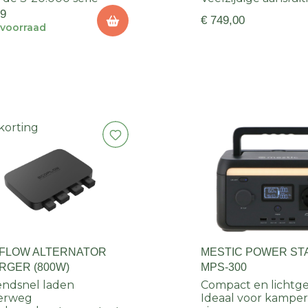
49
€ 749,00
voorraad
korting
FLOW ALTERNATOR
MESTIC POWER ST
RGER (800W)
MPS-300
ndsnel laden
Compact en lichtg
erweg
Ideaal voor kampe