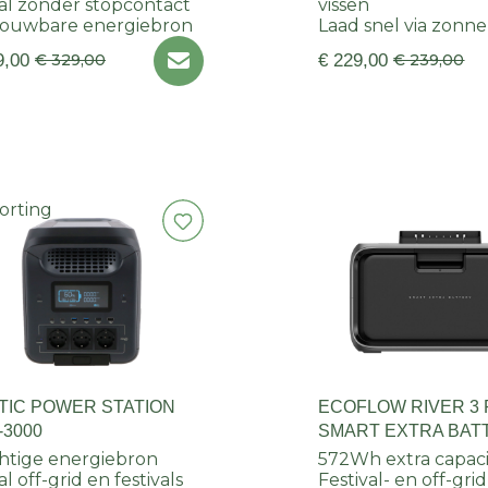
al zonder stopcontact
vissen
rouwbare energiebron
Laad snel via zonn
9,00
€ 329,00
€ 229,00
€ 239,00
orting
TIC POWER STATION
ECOFLOW RIVER 3
-3000
SMART EXTRA BAT
EB600 (572WH)
htige energiebron
572Wh extra capaci
l off-grid en festivals
Festival- en off-gri