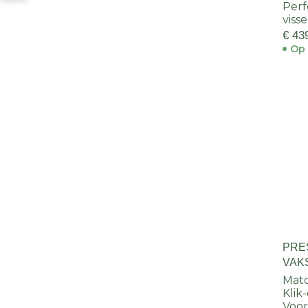
Perf
viss
€ 43
Op 
PRE
VAK
MAT
Mat
Kli
Voor