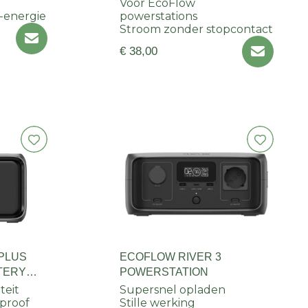
Voor EcoFlow
e-energie
powerstations
Stroom zonder stopcontact
€ 38,00
 PLUS
ECOFLOW RIVER 3
TERY
POWERSTATION
teit
Supersnel opladen
dproof
Stille werking