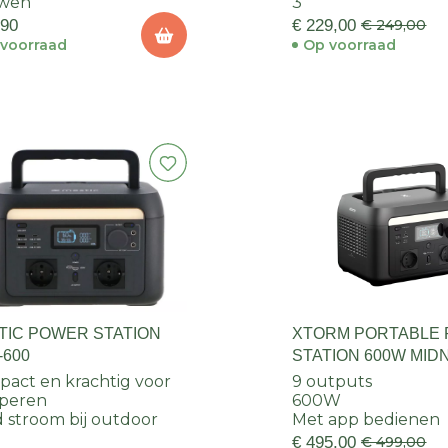
wen
3
,90
€ 229,00
€ 249,00
voorraad
Op voorraad
TIC POWER STATION
XTORM PORTABLE
-600
STATION 600W MID
BLACK
act en krachtig voor
9 outputs
peren
600W
jd stroom bij outdoor
Met app bedienen
€ 495,00
€ 499,00