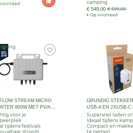
camping
voorraad
€ 549,00
€ 599,00
Op voorraad
korting
FLOW STREAM MICRO
GRUNDIG STEKKER
ERTER 800W MET PV/AC
USB-A EN 2XUSB-C
EL
UITGANG 65W
htig voor je
Supersnel laden 
peerplek
Ideaal tijdens kamp
l tijdens festivals
Compact en makkel
rouwbaar stroom
te nemen