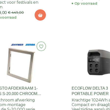
ect voor festivals en
Op voorraad
en
9,00
€ 449,00
voorraad
STO AFDEKRAAM 1-
ECOFLOW DELTA 3
S S-20.000 CHROOM
PORTABLE POWER 
chroom afwerking
Krachtige 1024Wh 
k-om-montage
Compact en draag
 de S-20.000 serie
Veelzijdige aanslui