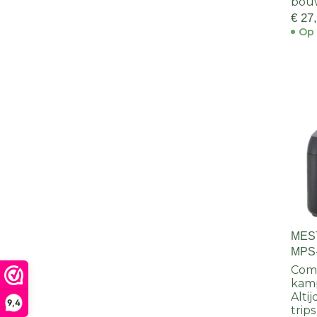
bou
€ 27
Op 
MES
MPS
Comp
kam
Alti
9,4
trips