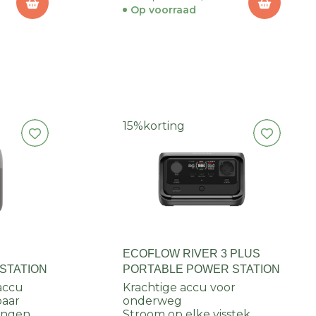
Op voorraad
15%
korting
ECOFLOW RIVER 3 PLUS
STATION
PORTABLE POWER STATION
accu
Krachtige accu voor
baar
onderweg
tingen
Stroom op elke visstek