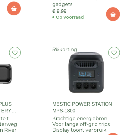
gadgets
€ 9,99
Op voorraad
5%
korting
 PLUS
MESTIC POWER STATION
TERY
MPS-1800
teit
Krachtige energiebron
nderweg
Voor lange off-grid trips
n River
Display toont verbruik