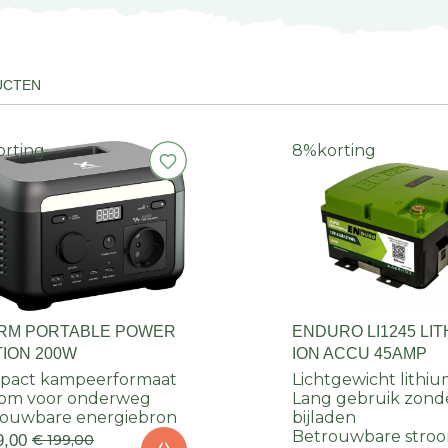
UCTEN
orting
8%
korting
RM PORTABLE POWER
ENDURO LI1245 LIT
TION 200W
ION ACCU 45AMP
pact kampeerformaat
Lichtgewicht lithi
oom voor onderweg
Lang gebruik zond
rouwbare energiebron
bijladen
Betrouwbare stro
9,00
€ 199,00