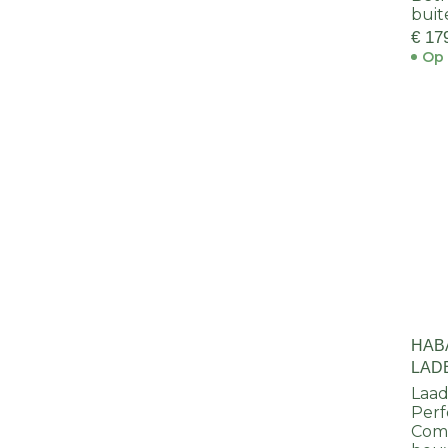
buit
€ 17
Op 
HAB
LAD
ANT
Laad
Perf
Comp