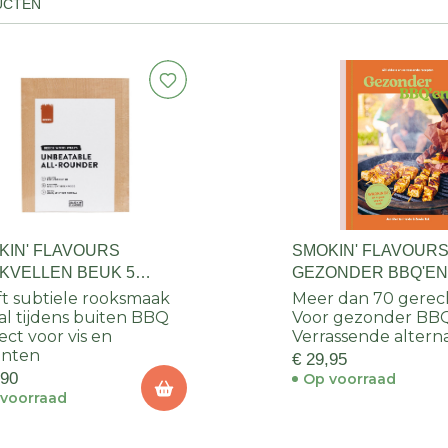
UCTEN
KIN' FLAVOURS
SMOKIN' FLAVOUR
KVELLEN BEUK 5
GEZONDER BBQ'E
KS 20X25CM
t subtiele rooksmaak
Meer dan 70 gerec
al tijdens buiten BBQ
Voor gezonder BB
ect voor vis en
Verrassende altern
enten
€ 29,95
,90
Op voorraad
voorraad