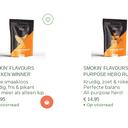
KIN' FLAVOURS
SMOKIN' FLAVOURS
CKEN WINNER
PURPOSE HERO R
e smaakloos
Kruidig, zoet & roke
ig, fris & pikant
Perfecte balans
 meer als alleen kip
All purpose hero!
,95
€ 14,95
voorraad
Op voorraad