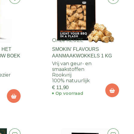
Onze KEUZE
 HET
SMOKIN' FLAVOURS
LOW BOEK
AANMAAKWOKKELS 1 KG
Vrij van geur- en
smaakstoffen
ezier
Rookvrij
100% natuurlijk
€ 11,90
Op voorraad