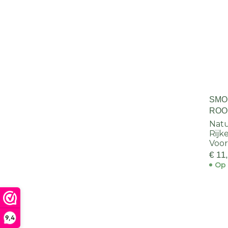
SMO
ROO
Natu
Rijk
Voor
€ 11
Op 
9,4