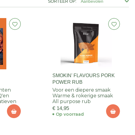
Aanbevolen
S
SMOKIN' FLAVOURS PORK
N
POWER RUB
hten
Voor een diepere smaak
Q'en
Warme & rokerige smaak
atieven
All purpose rub
€ 14,95
Op voorraad