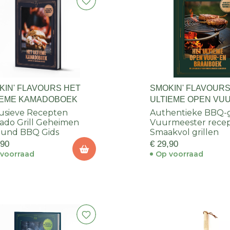
KIN' FLAVOURS HET
SMOKIN' FLAVOURS
IEME KAMADOBOEK
ULTIEME OPEN VUU
BRAAIBOEK
usieve Recepten
Authentieke BBQ-g
do Grill Geheimen
Vuurmeester rece
ound BBQ Gids
Smaakvol grillen
,90
€ 29,90
voorraad
Op voorraad