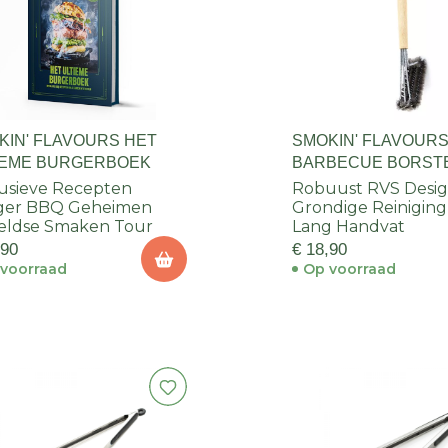
KIN' FLAVOURS HET
SMOKIN' FLAVOUR
IEME BURGERBOEK
BARBECUE BORSTEL
usieve Recepten
Robuust RVS Desi
ger BBQ Geheimen
Grondige Reiniging
eldse Smaken Tour
Lang Handvat
,90
€ 18,90
voorraad
Op voorraad