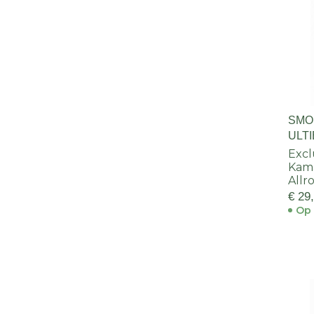
SMO
ULT
Excl
Kama
Allr
€ 29
Op 