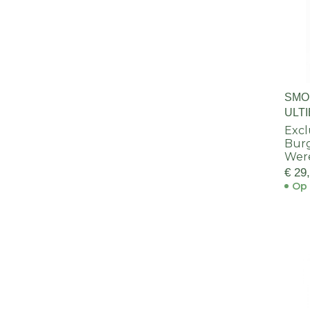
SMO
ULT
Excl
Bur
Wer
€ 29
Op 