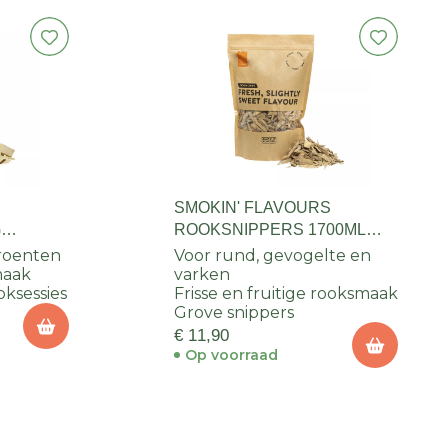
S
SMOKIN' FLAVOURS
G
ROOKSNIPPERS 1700ML
SINAASAPPEL
groenten
Voor rund, gevogelte en
smaak
varken
oksessies
Frisse en fruitige rooksmaak
Grove snippers
€ 11,90
Op voorraad