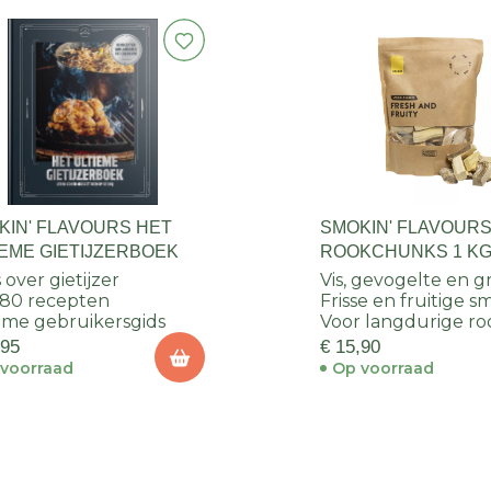
KIN' FLAVOURS HET
SMOKIN' FLAVOUR
IEME GIETIJZERBOEK
ROOKCHUNKS 1 K
CITROEN
 over gietijzer
Vis, gevogelte en 
80 recepten
Frisse en fruitige 
eme gebruikersgids
Voor langdurige ro
,95
€ 15,90
voorraad
Op voorraad