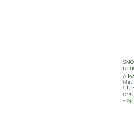
SMO
ULT
Alles
Met 
Ulti
€ 29
Op 