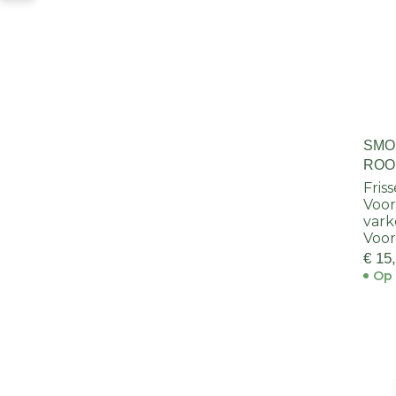
SMO
ROO
SIN
Fris
Voor
var
Voor
€ 15
Op 