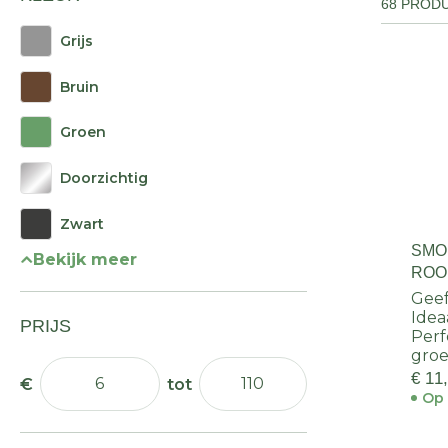
68 PROD
Grijs
Bruin
Groen
Doorzichtig
Zwart
SMO
Bekijk meer
ROO
STU
Geef
Idea
PRIJS
Perf
gro
€ 11
Op 