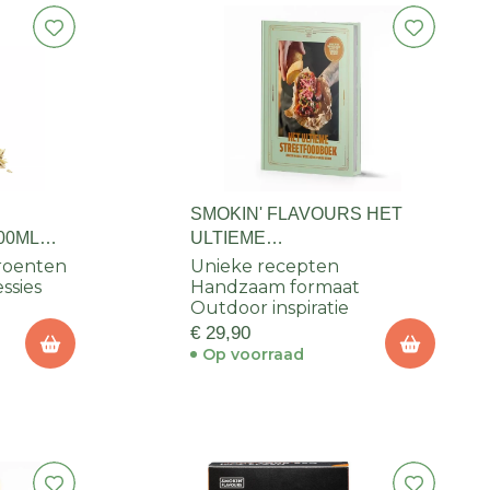
S
SMOKIN' FLAVOURS HET
00ML
ULTIEME
STREETFOODBOEK
groenten
Unieke recepten
ssies
Handzaam formaat
Outdoor inspiratie
€ 29,90
Op voorraad