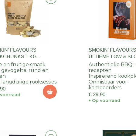
KIN' FLAVOURS
SMOKIN' FLAVOURS
KCHUNKS 1 KG
ULTIEME LOW & S
AASAPPEL
se en fruitige smaak
Authentieke BBQ-
 gevogelte, rund en
recepten
ken
Inspirerend kookpl
 langdurige rooksessies
Onmisbaar voor
kampeerders
,90
€ 29,90
voorraad
Op voorraad