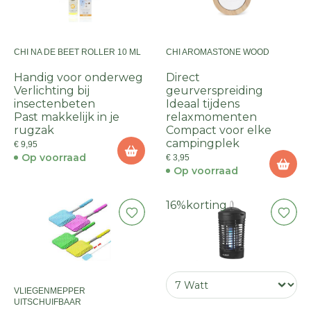
CHI NA DE BEET ROLLER 10 ML
CHI AROMASTONE WOOD
Handig voor onderweg
Direct
Verlichting bij
geurverspreiding
insectenbeten
Ideaal tijdens
Past makkelijk in je
relaxmomenten
rugzak
Compact voor elke
campingplek
€ 9,95
Op voorraad
€ 3,95
Op voorraad
16%
korting
VLIEGENMEPPER
UITSCHUIFBAAR