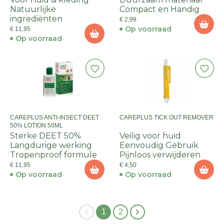
Natuurlijke
Compact en Handig
ingrediënten
€ 2,99
Op voorraad
€ 11,95
Op voorraad
CAREPLUS ANTI-INSECT DEET
CAREPLUS TICK OUT REMOVER
50% LOTION 50ML
Sterke DEET 50%
Veilig voor huid
Langdurige werking
Eenvoudig Gebruik
Tropenproof formule
Pijnloos verwijderen
€ 11,95
€ 4,50
Op voorraad
Op voorraad
1
2