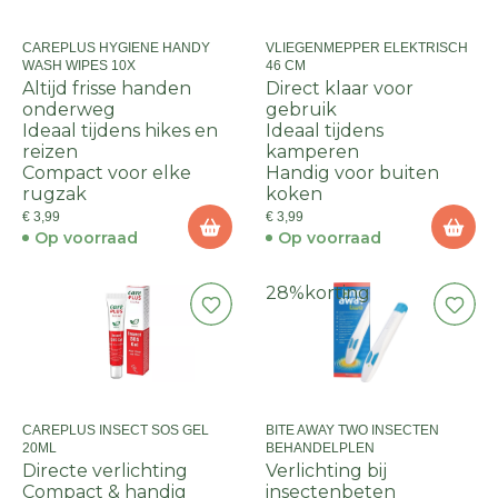
CAREPLUS HYGIENE HANDY
VLIEGENMEPPER ELEKTRISCH
WASH WIPES 10X
46 CM
Altijd frisse handen
Direct klaar voor
onderweg
gebruik
Ideaal tijdens hikes en
Ideaal tijdens
reizen
kamperen
Compact voor elke
Handig voor buiten
rugzak
koken
€ 3,99
€ 3,99
Op voorraad
Op voorraad
28%
korting
CAREPLUS INSECT SOS GEL
BITE AWAY TWO INSECTEN
20ML
BEHANDELPLEN
Directe verlichting
Verlichting bij
Compact & handig
insectenbeten