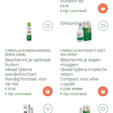
outdoor-kit
€ 8,95
Op voorraad
15%
korting
CAREPLUS ICARIDIN AEROSOL
CAREPLUS ANTI-INSECT DEET
SPRAY, 100ML
40% SPRAY
Beschermt je optimaal
Beschermt je tegen
buiten
muggen
Ideaal tijdens
Ideaal tijdens tropische
wandeltochten
reizen
Handig formaat voor
Compact voor elke
op reis
rugzak
€ 23,50
€ 15,99
€ 19,90
Op voorraad
Op voorraad