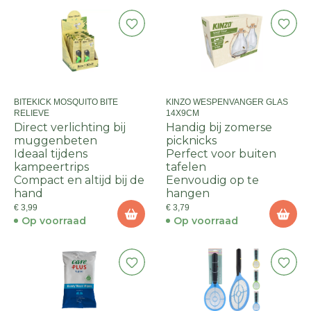
BITEKICK MOSQUITO BITE
KINZO WESPENVANGER GLAS
RELIEVE
14X9CM
Direct verlichting bij
Handig bij zomerse
muggenbeten
picknicks
Ideaal tijdens
Perfect voor buiten
kampeertrips
tafelen
Compact en altijd bij de
Eenvoudig op te
hand
hangen
€ 3,99
€ 3,79
Op voorraad
Op voorraad