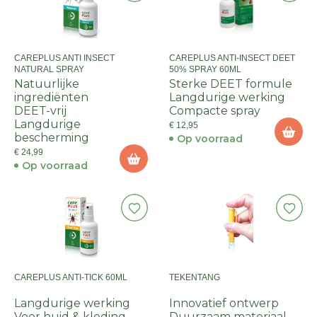
CAREPLUS ANTI INSECT
CAREPLUS ANTI-INSECT DEET
NATURAL SPRAY
50% SPRAY 60ML
Natuurlijke
Sterke DEET formule
ingrediënten
Langdurige werking
DEET-vrij
Compacte spray
Langdurige
€ 12,95
bescherming
Op voorraad
€ 24,99
Op voorraad
CAREPLUS ANTI-TICK 60ML
TEKENTANG
Langdurige werking
Innovatief ontwerp
Voor huid & kleding
Duurzaam materiaal