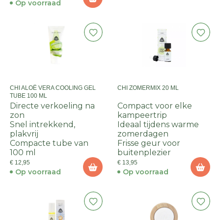
Op voorraad
CHI ALOË VERA COOLING GEL
CHI ZOMERMIX 20 ML
TUBE 100 ML
Directe verkoeling na
Compact voor elke
zon
kampeertrip
Snel intrekkend,
Ideaal tijdens warme
plakvrij
zomerdagen
Compacte tube van
Frisse geur voor
100 ml
buitenplezier
€ 12,95
€ 13,95
Op voorraad
Op voorraad