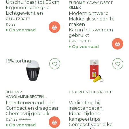
Uitschuifbaar tot 56 cm
EUROM FLY AWAY INSECT
Ergonomische grip
KILLER
Lichtgewicht en
Modern ontwerp
duurzaam
Makkelijk schoon te
maken
€ 0,99
Kan in huis worden
Op voorraad
gebruikt
€ 11,95
€ 9,95
Op voorraad
16%
korting
BO-CAMP
CAREPLUS CLICK RELIEF
HANGLAMP/INSECTEN
VERJAGER ATOM
Insectenwerend licht
Verlichting bij
Compact en draagbaar
insectenbeten
Chemievrij gebruik
Ideaal tijdens
kampeertrips
€ 29,95
€ 24,99
Compact voor elke
Op voorraad