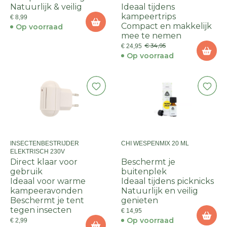
Natuurlijk & veilig
Ideaal tijdens
kampeertrips
€ 8,99
Compact en makkelijk
Op voorraad
mee te nemen
€ 34,95
€ 24,95
Op voorraad
INSECTENBESTRIJDER
CHI WESPENMIX 20 ML
ELEKTRISCH 230V
Direct klaar voor
Beschermt je
gebruik
buitenplek
Ideaal voor warme
Ideaal tijdens picknicks
kampeeravonden
Natuurlijk en veilig
Beschermt je tent
genieten
tegen insecten
€ 14,95
Op voorraad
€ 2,99