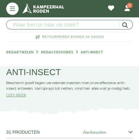
RETOURNEREN BINNEN 30 DAGEN
REISARTIKELEN
REISACCESSOIRES
ANTI-INSECT
ANTI-INSECT
Bescherm jezelf tegen vervelende insecten met onze effectieve anti-
insect artikelen. Van sprays tot netten, vind hier alles wat je nodig hebt
voor een ongestoorde buitenervaring. Kies voor comfort en veiligheid!
LEES MEER
31 PRODUCTEN
Aanbevolen