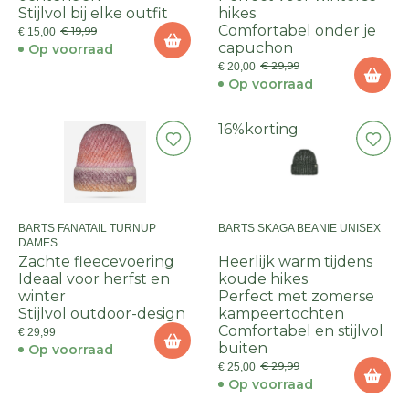
Stijlvol bij elke outfit
hikes
Comfortabel onder je
€ 19,99
€ 15,00
capuchon
Op voorraad
€ 29,99
€ 20,00
Op voorraad
16%
korting
BARTS FANATAIL TURNUP
BARTS SKAGA BEANIE UNISEX
DAMES
Zachte fleecevoering
Heerlijk warm tijdens
Ideaal voor herfst en
koude hikes
winter
Perfect met zomerse
Stijlvol outdoor-design
kampeertochten
Comfortabel en stijlvol
€ 29,99
buiten
Op voorraad
€ 29,99
€ 25,00
Op voorraad