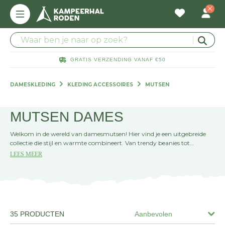
GRATIS VERZENDING VANAF €50
DAMESKLEDING
KLEDING ACCESSOIRES
MUTSEN
MUTSEN DAMES
Welkom in de wereld van damesmutsen! Hier vind je een uitgebreide
collectie die stijl en warmte combineert. Van trendy beanies tot
klassieke mutsen, we hebben iets voor elke smaak en gelegenheid. Kies
LEES MEER
jouw perfecte match en maak je winteroutfit compleet!
35 PRODUCTEN
Aanbevolen