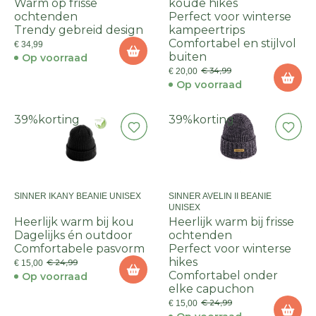
Warm op frisse
koude hikes
ochtenden
Perfect voor winterse
Trendy gebreid design
kampeertrips
Comfortabel en stijlvol
€ 34,99
buiten
Op voorraad
€ 34,99
€ 20,00
Op voorraad
39%
korting
39%
korting
SINNER IKANY BEANIE UNISEX
SINNER AVELIN II BEANIE
UNISEX
Heerlijk warm bij kou
Heerlijk warm bij frisse
Dagelijks én outdoor
ochtenden
Comfortabele pasvorm
Perfect voor winterse
hikes
€ 24,99
€ 15,00
Comfortabel onder
Op voorraad
elke capuchon
€ 24,99
€ 15,00