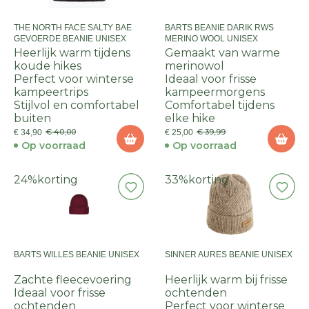
THE NORTH FACE SALTY BAE
BARTS BEANIE DARIK RWS
GEVOERDE BEANIE UNISEX
MERINO WOOL UNISEX
Heerlijk warm tijdens
Gemaakt van warme
koude hikes
merinowol
Perfect voor winterse
Ideaal voor frisse
kampeertrips
kampeermorgens
Stijlvol en comfortabel
Comfortabel tijdens
buiten
elke hike
€ 40,00
€ 39,99
€ 34,90
€ 25,00
Op voorraad
Op voorraad
24%
korting
33%
korting
BARTS WILLES BEANIE UNISEX
SINNER AURES BEANIE UNISEX
Zachte fleecevoering
Heerlijk warm bij frisse
Ideaal voor frisse
ochtenden
ochtenden
Perfect voor winterse