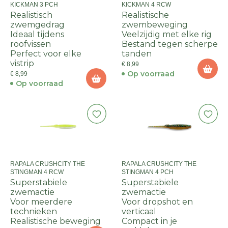
KICKMAN 3 PCH
KICKMAN 4 RCW
Realistisch
Realistische
zwemgedrag
zwembeweging
Ideaal tijdens
Veelzijdig met elke rig
roofvissen
Bestand tegen scherpe
Perfect voor elke
tanden
vistrip
€ 8,99
Op voorraad
€ 8,99
Op voorraad
RAPALA CRUSHCITY THE
RAPALA CRUSHCITY THE
STINGMAN 4 RCW
STINGMAN 4 PCH
Superstabiele
Superstabiele
zwemactie
zwemactie
Voor meerdere
Voor dropshot en
technieken
verticaal
Realistische beweging
Compact in je