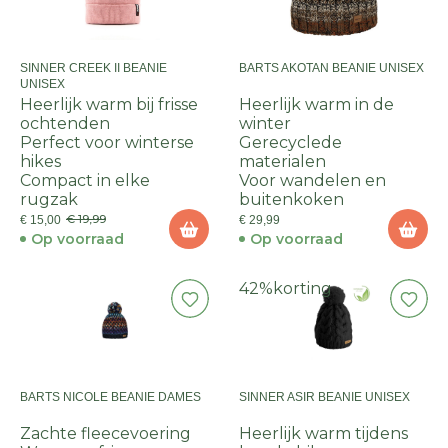
SINNER CREEK II BEANIE
BARTS AKOTAN BEANIE UNISEX
UNISEX
Heerlijk warm bij frisse
Heerlijk warm in de
ochtenden
winter
Perfect voor winterse
Gerecyclede
hikes
materialen
Compact in elke
Voor wandelen en
rugzak
buitenkoken
€ 19,99
€ 15,00
€ 29,99
Op voorraad
Op voorraad
42%
korting
BARTS NICOLE BEANIE DAMES
SINNER ASIR BEANIE UNISEX
Zachte fleecevoering
Heerlijk warm tijdens