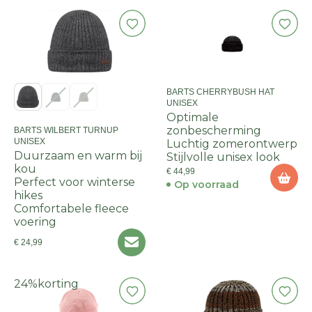
BARTS CHERRYBUSH HAT
UNISEX
Optimale
zonbescherming
BARTS WILBERT TURNUP
UNISEX
Luchtig zomerontwerp
Duurzaam en warm bij
Stijlvolle unisex look
kou
€ 44,99
Perfect voor winterse
Op voorraad
hikes
Comfortabele fleece
voering
€ 24,99
24%
korting