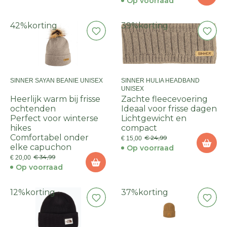
Op voorraad
42%
korting
39%
korting
SINNER SAYAN BEANIE UNISEX
SINNER HULIA HEADBAND
UNISEX
Heerlijk warm bij frisse
Zachte fleecevoering
ochtenden
Ideaal voor frisse dagen
Perfect voor winterse
Lichtgewicht en
hikes
compact
Comfortabel onder
€ 24,99
€ 15,00
elke capuchon
Op voorraad
€ 34,99
€ 20,00
Op voorraad
12%
korting
37%
korting