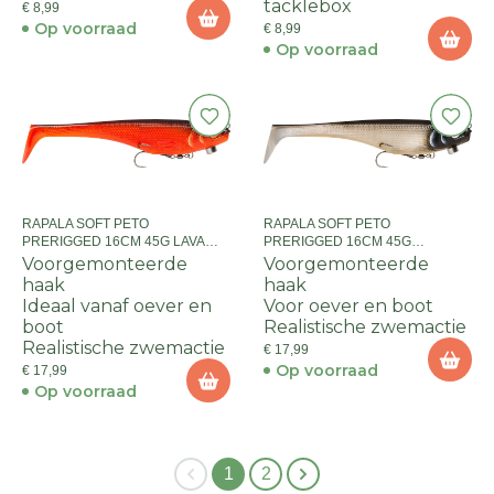
tacklebox
€ 8,99
Op voorraad
€ 8,99
Op voorraad
RAPALA SOFT PETO
RAPALA SOFT PETO
PRERIGGED 16CM 45G LAVA
PRERIGGED 16CM 45G
ROACH
HALLOWEEN
Voorgemonteerde
Voorgemonteerde
haak
haak
Ideaal vanaf oever en
Voor oever en boot
boot
Realistische zwemactie
Realistische zwemactie
€ 17,99
Op voorraad
€ 17,99
Op voorraad
1
2