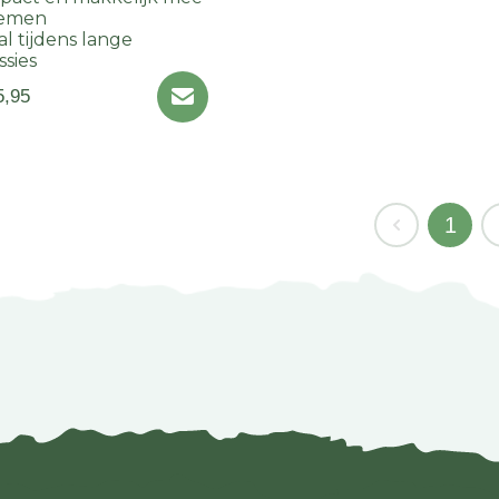
nemen
al tijdens lange
ssies
5,95
1