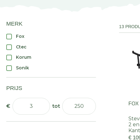
MERK
13 PROD
Fox
Ctec
Korum
Sonik
PRIJS
FOX 
Stev
2 en
Kant
€ 10