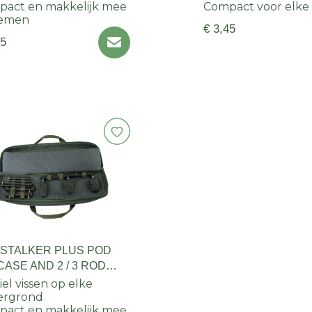
act en makkelijk mee
Compact voor elke 
nemen
€ 3,45
45
 STALKER PLUS POD
CASE AND 2 / 3 ROD
ZER BARS
iel vissen op elke
ergrond
act en makkelijk mee