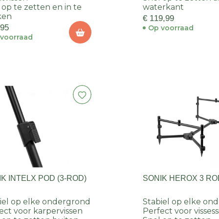
 op te zetten en in te
waterkant
ken
€ 119,99
,95
Op voorraad
voorraad
K INTELX POD (3-ROD)
SONIK HEROX 3 RO
iel op elke ondergrond
Stabiel op elke on
ect voor karpervissen
Perfect voor vissess