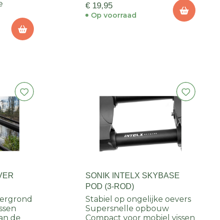
e
€ 19,95
Op voorraad
VER
SONIK INTELX SKYBASE
POD (3-ROD)
dergrond
Stabiel op ongelijke oevers
issen
Supersnelle opbouw
aan de
Compact voor mobiel vissen