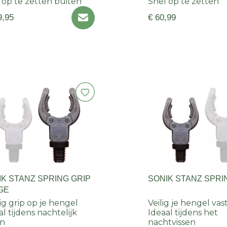
 op te zetten buiten
Snel op te zetten
9,95
€ 60,99
IK STANZ SPRING GRIP
SONIK STANZ SPRI
GE
ig grip op je hengel
Veilig je hengel vas
al tijdens nachtelijk
Ideaal tijdens het
en
nachtvissen