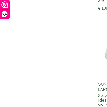
Snel
€ 10
9,4
SON
LAR
Stev
Idea
viss