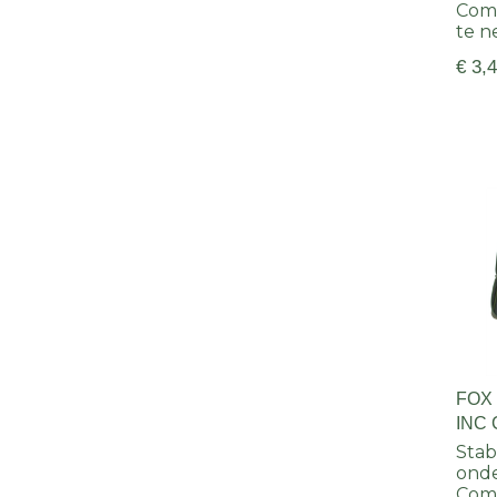
Comp
te 
€ 3,
FOX
INC 
BUZ
Stab
ond
Comp