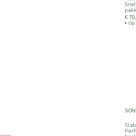
Snel
pak
€ 70
Op 
SONI
Stab
Perf