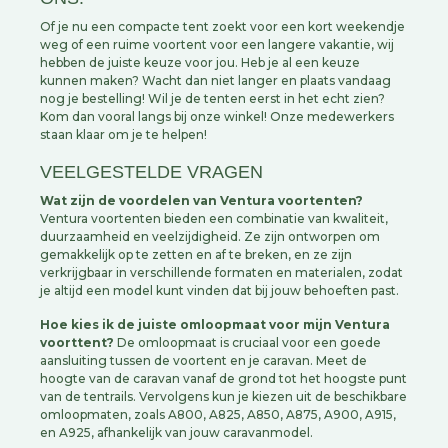
Of je nu een compacte tent zoekt voor een kort weekendje
weg of een ruime voortent voor een langere vakantie, wij
hebben de juiste keuze voor jou. Heb je al een keuze
kunnen maken? Wacht dan niet langer en plaats vandaag
nog je bestelling! Wil je de tenten eerst in het echt zien?
Kom dan vooral langs bij onze winkel! Onze medewerkers
staan klaar om je te helpen!
VEELGESTELDE VRAGEN
Wat zijn de voordelen van Ventura voortenten?
Ventura voortenten bieden een combinatie van kwaliteit,
duurzaamheid en veelzijdigheid. Ze zijn ontworpen om
gemakkelijk op te zetten en af te breken, en ze zijn
verkrijgbaar in verschillende formaten en materialen, zodat
je altijd een model kunt vinden dat bij jouw behoeften past.
Hoe kies ik de juiste omloopmaat voor mijn Ventura
voorttent?
De omloopmaat is cruciaal voor een goede
aansluiting tussen de voortent en je caravan. Meet de
hoogte van de caravan vanaf de grond tot het hoogste punt
van de tentrails. Vervolgens kun je kiezen uit de beschikbare
omloopmaten, zoals A800, A825, A850, A875, A900, A915,
en A925, afhankelijk van jouw caravanmodel.