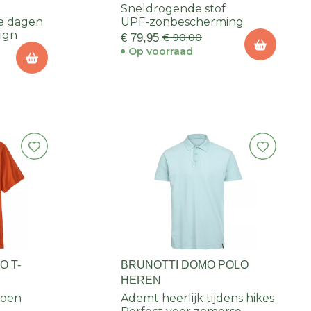
Sneldrogende stof
se dagen
UPF-zonbescherming
sign
€ 79,95
€ 90,00
Op voorraad
O T-
BRUNOTTI DOMO POLO
HEREN
toen
Ademt heerlijk tijdens hikes