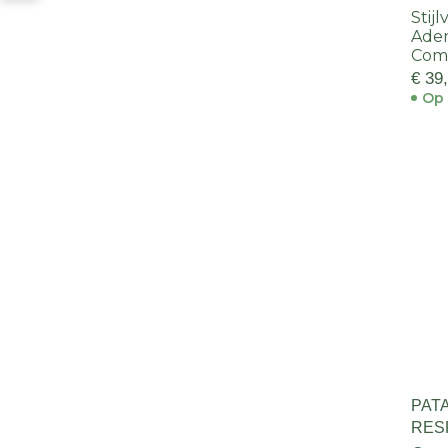
Stij
Ade
Comf
€ 39
Op 
PAT
RES