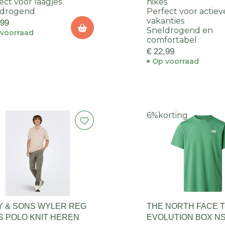
ect voor laagjes
hikes
ldrogend
Perfect voor actiev
vakanties
,99
Sneldrogend en
voorraad
comfortabel
€ 22,99
Op voorraad
6%
korting
Y & SONS WYLER REG
THE NORTH FACE T
SS POLO KNIT HEREN
EVOLUTION BOX N