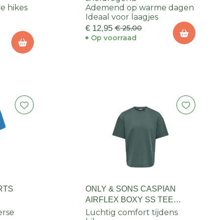
ve hikes
Ademend op warme dagen
Ideaal voor laagjes
€ 12,95
€ 25,00
Op voorraad
RTS
ONLY & SONS CASPIAN
AIRFLEX BOXY SS TEE
HEREN
erse
Luchtig comfort tijdens