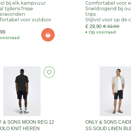
REGULAR S/S HER
lvol bij elk kampvuur
Comfortabel voor e
l tijdens frisse
Sneldrogend bij o
eravonden
trips
ortabel voor outdoor
Stijlvol voor op de
€ 29,90
€ 32,00
,99
Op voorraad
voorraad
Y & SONS MOON REG 12
ONLY & SONS CAID
POLO KNIT HEREN
SS SOLID LINEN B