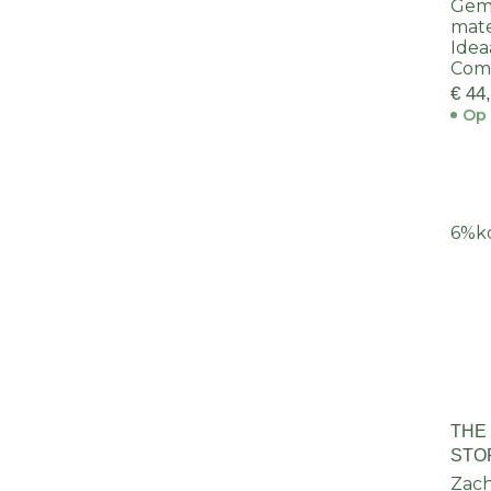
Gema
mate
Idea
Comf
€ 44
Op 
6%
k
THE
STO
REG
Zach