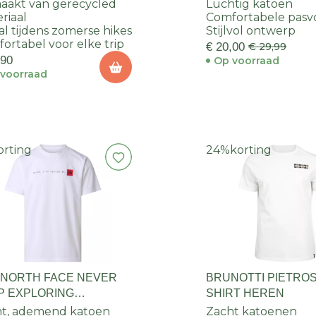
akt van gerecycled
Luchtig katoen
riaal
Comfortabele pas
al tijdens zomerse hikes
Stijlvol ontwerp
ortabel voor elke trip
€ 20,00
€ 29,99
,90
Op voorraad
voorraad
orting
24%
korting
 NORTH FACE NEVER
BRUNOTTI PIETROS
P EXPLORING
SHIRT HEREN
ULAR S/S TEE HEREN
t, ademend katoen
Zacht katoenen