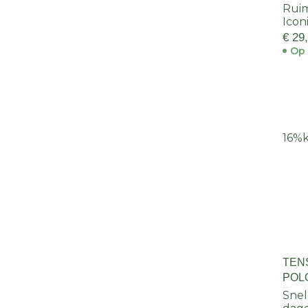
Ruim
Icon
€ 29
Op 
16%
TEN
POL
Snel