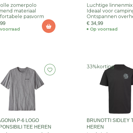
HEREN
lvolle zomerpolo
Luchtige linnenmix
mend materiaal
Ideaal voor campin
ortabele pasvorm
Ontspannen over
,99
€ 34,99
voorraad
Op voorraad
33%
korting
AGONIA P-6 LOGO
BRUNOTTI SIDLEY 
PONSIBILI TEE HEREN
HEREN