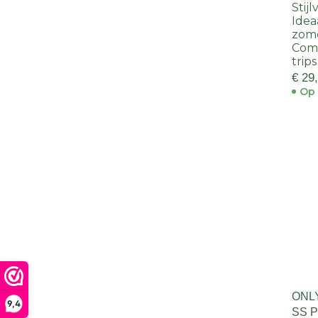
Stij
Ideaa
zom
Comf
trips
€ 29
Op 
ONL
9,4
SS 