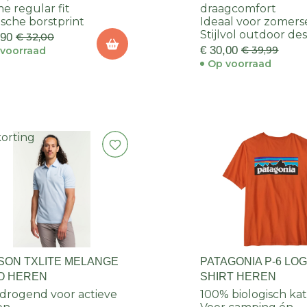
e regular fit
draagcomfort
ische borstprint
Ideaal voor zomer
Stijlvol outdoor de
,90
€ 32,00
€ 30,00
€ 39,99
voorraad
Op voorraad
korting
SON TXLITE MELANGE
PATAGONIA P-6 LOG
O HEREN
SHIRT HEREN
drogend voor actieve
100% biologisch ka