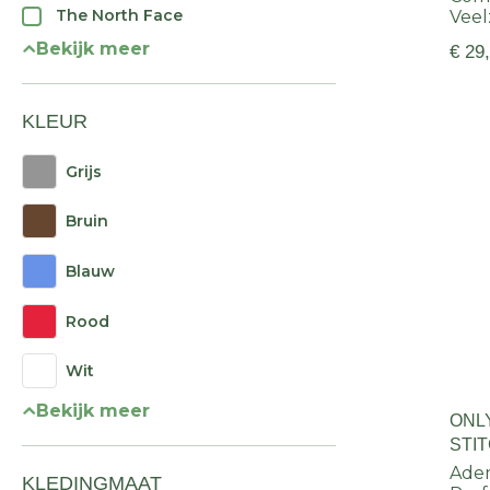
The North Face
Veel
Bekijk meer
€ 29
KLEUR
Grijs
Bruin
Blauw
Rood
Wit
Bekijk meer
ONLY
STI
Ade
KLEDINGMAAT