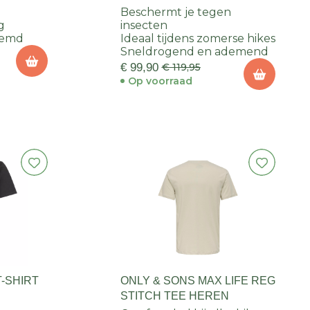
SHIRT HEREN
Beschermt je tegen
g
insecten
hemd
Ideaal tijdens zomerse hikes
Sneldrogend en ademend
€ 99,90
€ 119,95
Op voorraad
T-SHIRT
ONLY & SONS MAX LIFE REG
STITCH TEE HEREN