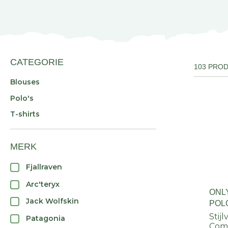
CATEGORIE
103 PRO
Blouses
Polo's
T-shirts
MERK
Fjallraven
Arc'teryx
ONL
Jack Wolfskin
POL
Stij
Patagonia
Comf