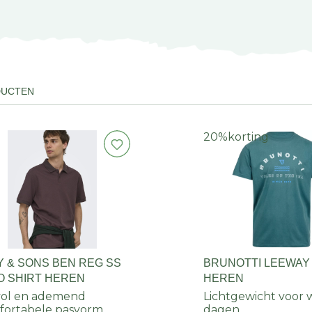
DUCTEN
20%
korting
Y & SONS BEN REG SS
BRUNOTTI LEEWAY 
O SHIRT HEREN
HEREN
lvol en ademend
Lichtgewicht voor
ortabele pasvorm
dagen