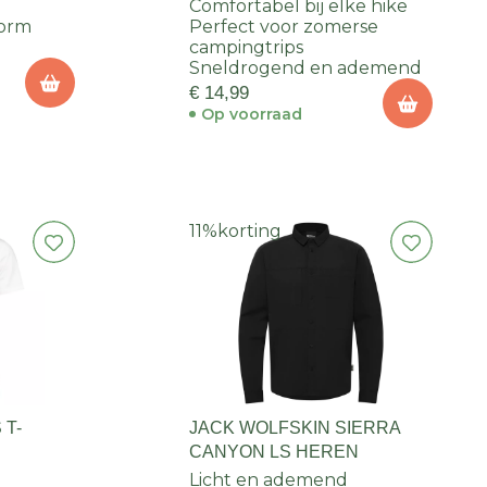
Comfortabel bij elke hike
vorm
Perfect voor zomerse
campingtrips
Sneldrogend en ademend
€ 14,99
Op voorraad
11%
korting
 T-
JACK WOLFSKIN SIERRA
CANYON LS HEREN
Licht en ademend