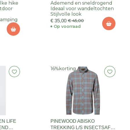
EN
lke hike
Ademend en sneldrogend
utdoor
Ideaal voor wandeltochten
Stijlvolle look
 camping
€ 35,00
€ 45,00
Op voorraad
16%
korting
EN LIFE
PINEWOOD ABISKO
LEND
TREKKING L/S INSECTSAFE