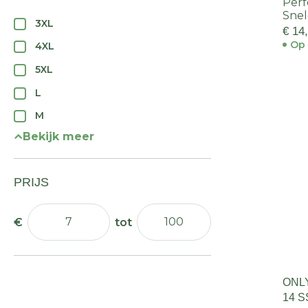
Perf
Sne
3XL
€ 14
Op 
4XL
5XL
L
M
Bekijk meer
PRIJS
ONL
14 