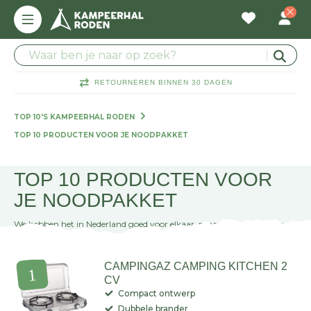
RETOURNEREN BINNEN 30 DAGEN
TOP 10'S KAMPEERHAL RODEN
TOP 10 PRODUCTEN VOOR JE NOODPAKKET
TOP 10 PRODUCTEN VOOR
JE NOODPAKKET
We hebben het in Nederland goed voor elkaar, maar toch kunnen er
onverwacht situaties voorkomen. Dan is het fijn als je voorbereid bent!
Geen idee wat je allemaal nodig hebt? We hebben alvast een lijstje voor
LEES MEER
je samengesteld.
CAMPINGAZ CAMPING KITCHEN 2
CV
Compact ontwerp
Dubbele brander