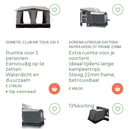
DOMETIC CLUB AIR TOUR 330 S
DOREMA UITBOUW DAYTONA
ANTRA HOOG ST. FRAME 22MM
Ruimte voor 5
Extra ruimte voor je
personen
voortent
Eenvoudig op te
Ideaal tijdens lange
zetten
kampeertrips
Waterdicht en
Stevig 22mm frame,
duurzaam
betrouwbaar
€ 1799,00
€ 499,00
Op voorraad
13%
korting