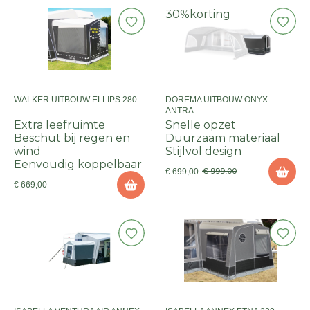
30%
korting
WALKER UITBOUW ELLIPS 280
DOREMA UITBOUW ONYX -
ANTRA
Extra leefruimte
Snelle opzet
Beschut bij regen en
Duurzaam materiaal
wind
Stijlvol design
Eenvoudig koppelbaar
€ 999,00
€ 699,00
€ 669,00