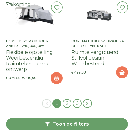
7%
korting
DOMETIC POP AIR TOUR
DOREMA UITBOUW IBIZA/IBIZA
ANNEXE 290, 340, 365
DE LUXE - ANTRACIET
Flexibele opstelling
Ruimte vergrotend
Weerbestendig
Stijlvol design
Ruimtebesparend
Weerbestendig
ontwerp
€ 499,00
€ 410,00
€ 379,00
1
2
3
Toon de filters