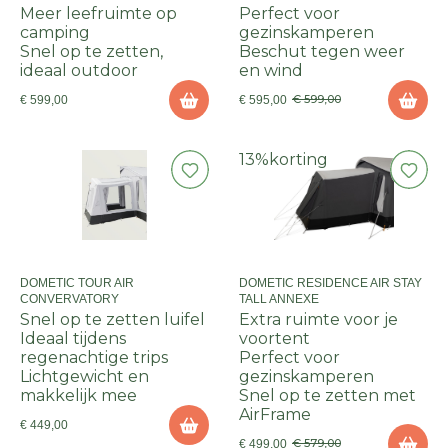
Meer leefruimte op
Perfect voor
camping
gezinskamperen
Snel op te zetten,
Beschut tegen weer
ideaal outdoor
en wind
€ 599,00
€ 599,00
€ 595,00
13%
korting
DOMETIC TOUR AIR
DOMETIC RESIDENCE AIR STAY
CONVERVATORY
TALL ANNEXE
Snel op te zetten luifel
Extra ruimte voor je
Ideaal tijdens
voortent
regenachtige trips
Perfect voor
Lichtgewicht en
gezinskamperen
makkelijk mee
Snel op te zetten met
AirFrame
€ 449,00
€ 579,00
€ 499,00