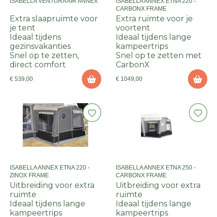
ISABELLA VENTURA AIR ANNEX
ISABELLA ANNEX ETNA 220 -
CARBONX FRAME
Extra slaapruimte voor
Extra ruimte voor je
je tent
voortent
Ideaal tijdens
Ideaal tijdens lange
gezinsvakanties
kampeertrips
Snel op te zetten,
Snel op te zetten met
direct comfort
CarbonX
€ 539,00
€ 1049,00
ISABELLA ANNEX ETNA 220 -
ISABELLA ANNEX ETNA 250 -
ZINOX FRAME
CARBONX FRAME
Uitbreiding voor extra
Uitbreiding voor extra
ruimte
ruimte
Ideaal tijdens lange
Ideaal tijdens lange
kampeertrips
kampeertrips