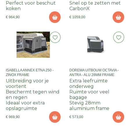
Perfect voor beschut
Snel op te zetten met
koken
CarbonX
€ 964,90
€ 1059,00
ISABELLA ANNEX ETNA 250 -
DOREMA UITBOUW OCTAVIA -
ZINOX FRAME
ANTRA - ALU 28MM FRAME
Uitbreiding voor je
Extra leefruimte
voortent
onderweg
Beschermt tegen wind
Ruimte voor veel
en regen
bagage
Ideaal voor extra
Stevig 28mm
opslagruimte
aluminium frame
€ 969,90
€ 573,00