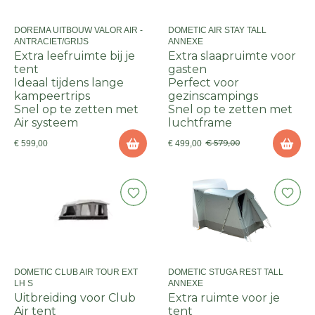
DOREMA UITBOUW VALOR AIR -
DOMETIC AIR STAY TALL
ANTRACIET/GRIJS
ANNEXE
Extra leefruimte bij je
Extra slaapruimte voor
tent
gasten
Ideaal tijdens lange
Perfect voor
kampeertrips
gezinscampings
Snel op te zetten met
Snel op te zetten met
Air systeem
luchtframe
€ 579,00
€ 599,00
€ 499,00
DOMETIC CLUB AIR TOUR EXT
DOMETIC STUGA REST TALL
LH S
ANNEXE
Uitbreiding voor Club
Extra ruimte voor je
Air tent
tent