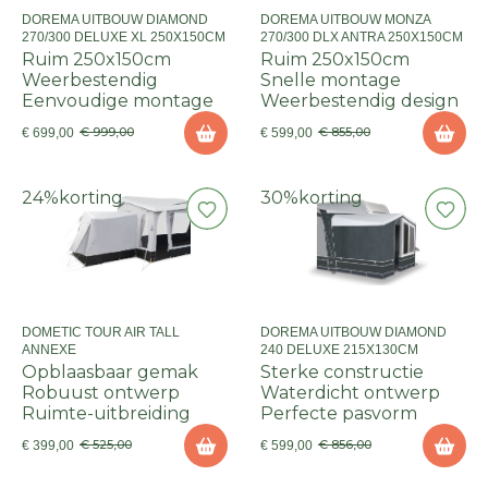
DOREMA UITBOUW DIAMOND
DOREMA UITBOUW MONZA
270/300 DELUXE XL 250X150CM
270/300 DLX ANTRA 250X150CM
Ruim 250x150cm
Ruim 250x150cm
Weerbestendig
Snelle montage
Eenvoudige montage
Weerbestendig design
€ 999,00
€ 855,00
€ 699,00
€ 599,00
24%
korting
30%
korting
DOMETIC TOUR AIR TALL
DOREMA UITBOUW DIAMOND
ANNEXE
240 DELUXE 215X130CM
Opblaasbaar gemak
Sterke constructie
Robuust ontwerp
Waterdicht ontwerp
Ruimte-uitbreiding
Perfecte pasvorm
€ 525,00
€ 856,00
€ 399,00
€ 599,00