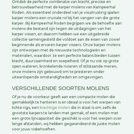
Ontdek de perfecte combinatie van kracht, precisie en
betrouwbaarheid met de karper molens van Kampeerhal
Roden. Als essentieel onderdeel van je visuitrusting spelen
karper molens een cruciale rol bij het vangen van die grote
karper. Bij Kampeerhal Roden begrijpen we de behoefte aan
molens die bestand zijn tegen de uitdagingen van het
karper vissen, en daarom hebben we een uitgebreide
collectie samengesteld die voldoet aan de eisen van zowel
beginnende als ervaren karper vissers. Onze karper molens
zijn ontworpen met de nieuwste technologieën en
materialen, waardoor ze een perfecte balans bieden tussen
kracht, duurzaamheid en soepelheid. Of je nu vist op grote
open wateren, kronkelende rivieren of stilstaande meren,
onze molens zijn gebouwd om te presteren onder
uiteenlopende omstandigheden en omgevingen.
VERSCHILLENDE SOORTEN MOLENS
Of je nu de voorkeur geeft aan een compacte molen die
gemakkelijk te hanteren is en ideaal is voor het werpen van
lichte rigs, een
krachtige molen
die in staat is om zelfs de
grootste karpers te landen met gemak, of een molen met
een grote lijncapaciteit die geschikt is voor het werpen over
lange afstanden, wij hebben gegarandeerd de juiste molen
voor jouw visbehoeften.