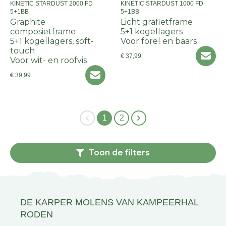
KINETIC STARDUST 2000 FD
KINETIC STARDUST 1000 FD
5+1BB
5+1BB
Graphite
Licht grafietframe
composietframe
5+1 kogellagers
5+1 kogellagers, soft-
Voor forel en baars
touch
€ 37,99
Voor wit- en roofvis
€ 39,99
1
2
Toon de filters
DE KARPER MOLENS VAN KAMPEERHAL
RODEN