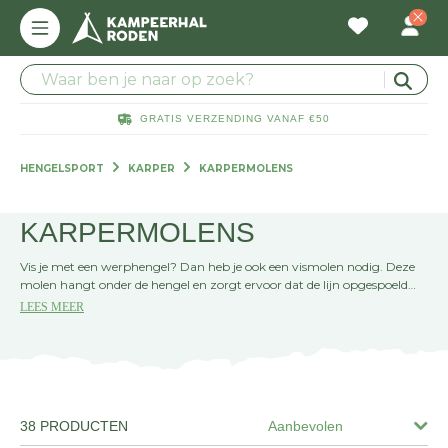
GRATIS VERZENDING VANAF €50
HENGELSPORT
KARPER
KARPERMOLENS
KARPERMOLENS
Vis je met een werphengel? Dan heb je ook een vismolen nodig. Deze
molen hangt onder de hengel en zorgt ervoor dat de lijn opgespoeld
wordt als je aan de molenslinger draait. Een molen heeft veel capaciteit
LEES MEER
aan lijn, in sommige gevallen wel honderden meters! De slip van de
molen bepaalt hoeveel kracht het kost om de lijn van de spoel af te
trekken. Door een grote vis steeds lijn te laten nemen en de lijn weer op
te draaien, wordt de vis moe en vang je 'm gemakkelijker.
38 PRODUCTEN
Aanbevolen