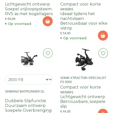
Lichtgewicht ontwerp
Compact voor korte
Soepel vrijloopsysteem
sessies
RVS as met kogellagers
Ideaal tijdens het
nachtvissen
€ 69,99
Betrouwbaar voor elke
Op voorraad
vistrip
€ 54,95
Op voorraad
SONIK XTRACTOR+SPECIALIST
FS 3000
Compact voor korte
sessies
SHIMANO BAITRUNNER DL
Lichtgewicht ontwerp
Dubbele Slipfunctie
Betrouwbare, soepele
Duurzaam ontwerp
slip
Soepele Overbrenging
€ 44,95