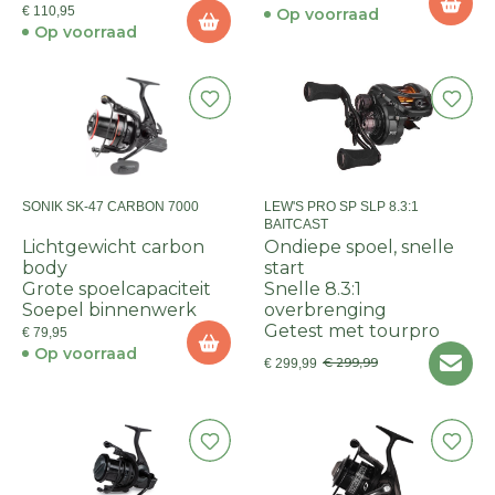
€ 110,95
Op voorraad
Op voorraad
SONIK SK-47 CARBON 7000
LEW'S PRO SP SLP 8.3:1
BAITCAST
Lichtgewicht carbon
Ondiepe spoel, snelle
body
start
Grote spoelcapaciteit
Snelle 8.3:1
Soepel binnenwerk
overbrenging
Getest met tourpro
€ 79,95
Op voorraad
€ 299,99
€ 299,99