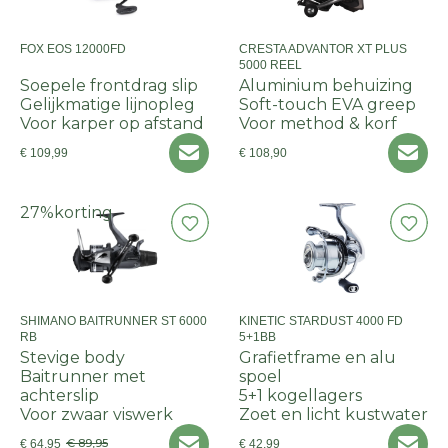
FOX EOS 12000FD
CRESTA ADVANTOR XT PLUS
5000 REEL
Soepele frontdrag slip
Aluminium behuizing
Gelijkmatige lijnopleg
Soft-touch EVA greep
Voor karper op afstand
Voor method & korf
€ 109,99
€ 108,90
27%
korting
SHIMANO BAITRUNNER ST 6000
KINETIC STARDUST 4000 FD
RB
5+1BB
Stevige body
Grafietframe en alu
Baitrunner met
spoel
achterslip
5+1 kogellagers
Voor zwaar viswerk
Zoet en licht kustwater
€ 89,95
€ 64,95
€ 42,99