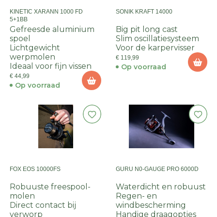
KINETIC XARANN 1000 FD
SONIK KRAFT 14000
5+1BB
Gefreesde aluminium
Big pit long cast
spoel
Slim oscillatiesysteem
Lichtgewicht
Voor de karpervisser
werpmolen
€ 119,99
Ideaal voor fijn vissen
Op voorraad
€ 44,99
Op voorraad
FOX EOS 10000FS
GURU N0-GAUGE PRO 6000D
Robuuste freespool-
Waterdicht en robuust
molen
Regen- en
Direct contact bij
windbescherming
verworp
Handige draagopties