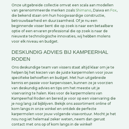
Onze uitgebreide collectie omvat een scala aan modellen
van gerenommeerde merken zoals
Shimano
, Daiwa en
Fox
,
die bekend staan om hun hoogwaardige constructie,
betrouwbaarheid en duurzaamheid. Of je nu een
beginnende visser bent die op zoek is naar een betaalbare
optie of een ervaren professional die op zoek is naar de
nieuwste technologische innovaties, wij hebben molens
voor elk niveau en budget.
DESKUNDIG ADVIES BIJ KAMPEERHAL
RODEN
Ons deskundige team van vissers staat altijd klaar om je te
helpen bij het kiezen van de juiste karpermolen voor jouw
specifieke behoeften en budget. Met hun uitgebreide
kennis en passie voor karpervissen, kunnen ze je voorzien
van deskundig advies en tips om het meeste uit je
viservaring te halen. Kies voor de karpermolens van
Kampeerhal Roden en bereid je voor op een viservaring die
je nog lang zal bijblijven. Bekijk ons assortiment online of
kom langs in onze winkel en ontdek de perfecte
karpermolen voor jouw volgende visavontuur. Mocht je het
nou nog iet helemaal zeker weten, neem dan gerust
contact met ons op of kom langs in de winkel!