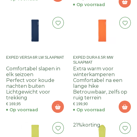
Op voorraad
EXPED VERSA 6R LW SLAAPMAT
EXPED DURA 6.5R MW
SLAAPMAT
Comfortabel slapen in
Extra warm voor
elk seizoen
winterkamperen
Perfect voor koude
Comfortabel na een
nachten buiten
lange hike
Lichtgewicht voor
Betrouwbaar, zelfs op
trekking
ruig terrein
€ 169,95
€ 199,90
Op voorraad
Op voorraad
21%
korting