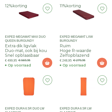
12%
korting
11%
korting
EXPED MEGAMAT MAX DUO
EXPED MEGAMAT LXW
QUEEN BURGUNDY
BURGUNDY
Extra dik ligvlak
Ruim
Duo-mat, ook bij kou
Hoge R-waarde
Snel opblaasbaar
Zelfopblazend
€ 569,95
€ 279,95
€ 499,95
€ 248,95
Op voorraad
Op voorraad
EXPED DURA 6.5R DUO LW
EXPED DURA 6.5R LW