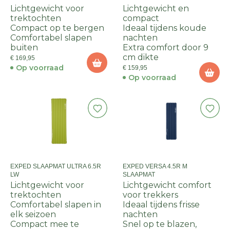
Lichtgewicht voor
Lichtgewicht en
trektochten
compact
Compact op te bergen
Ideaal tijdens koude
Comfortabel slapen
nachten
buiten
Extra comfort door 9
cm dikte
€ 169,95
Op voorraad
€ 159,95
Op voorraad
EXPED SLAAPMAT ULTRA 6.5R
EXPED VERSA 4.5R M
LW
SLAAPMAT
Lichtgewicht voor
Lichtgewicht comfort
trektochten
voor trekkers
Comfortabel slapen in
Ideaal tijdens frisse
elk seizoen
nachten
Compact mee te
Snel op te blazen,