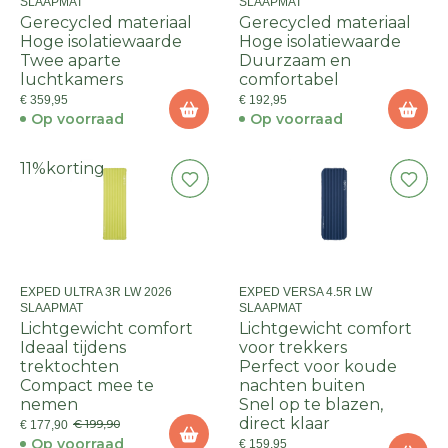
SLAAPMAT
SLAAPMAT
Gerecycled materiaal
Gerecycled materiaal
Hoge isolatiewaarde
Hoge isolatiewaarde
Twee aparte
Duurzaam en
luchtkamers
comfortabel
€ 359,95
€ 192,95
Op voorraad
Op voorraad
11%
korting
EXPED ULTRA 3R LW 2026
EXPED VERSA 4.5R LW
SLAAPMAT
SLAAPMAT
Lichtgewicht comfort
Lichtgewicht comfort
Ideaal tijdens
voor trekkers
trektochten
Perfect voor koude
Compact mee te
nachten buiten
nemen
Snel op te blazen,
direct klaar
€ 199,90
€ 177,90
Op voorraad
€ 159,95