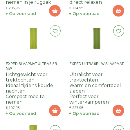
nemen in je rugzak
direct relaxen
€ 205,95
€ 124,95
Op voorraad
Op voorraad
EXPED SLAAPMAT ULTRA 6.5R
EXPED ULTRA 8R LW SLAAPMAT
MW
Lichtgewicht voor
Ultralicht voor
trektochten
trektochten
Ideaal tijdens koude
Warm en comfortabel
nachten
slapen
Compact mee te
Perfect voor
nemen
winterkamperen
€ 197,95
€ 227,95
Op voorraad
Op voorraad