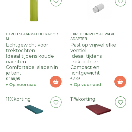
EXPED SLAAPMAT ULTRA 6.5R
EXPED UNIVERSAL VALVE
M
ADAPTER
Lichtgewicht voor
Past op vrijwel elke
trektochten
ventiel
Ideaal tijdens koude
Ideaal tijdens
nachten
trektochten
Comfortabel slapen in
Compact en
je tent
lichtgewicht
€ 188,95
€ 8,95
Op voorraad
Op voorraad
11%
korting
11%
korting