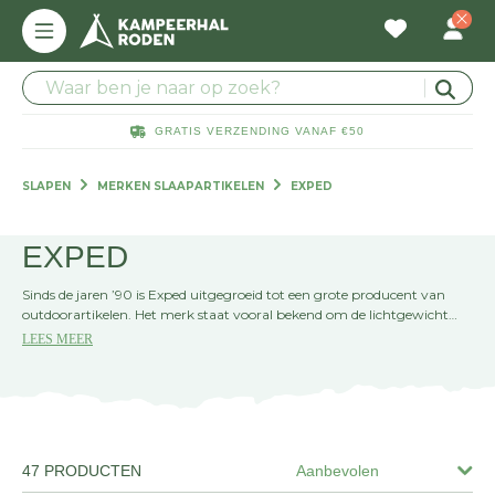
GRATIS VERZENDING VANAF €50
SLAPEN
MERKEN SLAAPARTIKELEN
EXPED
EXPED
Sinds de jaren ’90 is Exped uitgegroeid tot een grote producent van
outdoorartikelen. Het merk staat vooral bekend om de lichtgewicht
slaapmatten en waterdichte stuffbags. Met de innovatieve designs
LEES MEER
heeft Exped al veel awards gewonnen, dus je weet zeker dat je geen
slecht product in huis haalt als je voor Exped gaat. Exped heeft matten
gevuld met synthetische microfiber met een R-waarde van 4.9. Hier
kun je tot -17 graden riant op slapen.
47 PRODUCTEN
Aanbevolen