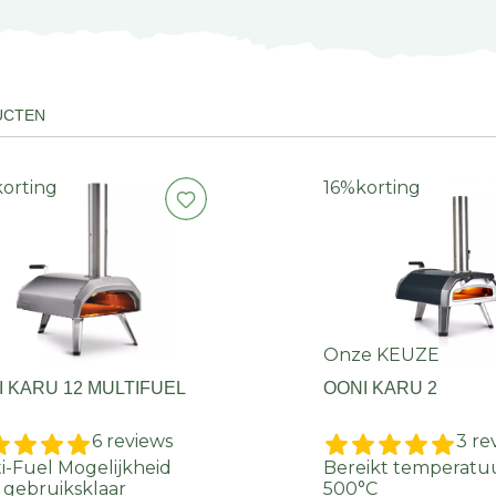
UCTEN
korting
16%
korting
Onze KEUZE
I KARU 12 MULTIFUEL
OONI KARU 2
6 reviews
3 re
i-Fuel Mogelijkheid
Bereikt temperatuu
 gebruiksklaar
500°C