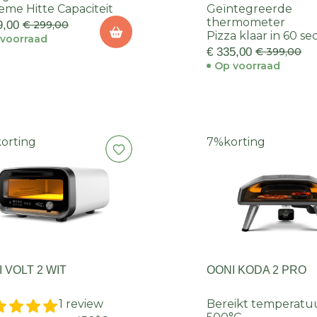
eme Hitte Capaciteit
Geïntegreerde
thermometer
9,00
€ 299,00
Pizza klaar in 60 s
voorraad
€ 335,00
€ 399,00
Op voorraad
korting
7%
korting
 VOLT 2 WIT
OONI KODA 2 PRO
1 review
Bereikt temperatuu