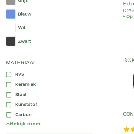
Grijs
Extr
€ 25
Blauw
Op 
Wit
Zwart
16%
MATERIAAL
RVS
Keramiek
Staal
Kunststof
OONI
Carbon
Bekijk meer