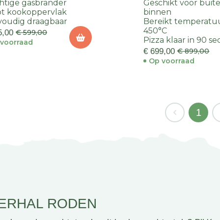
htige gasbrander
Geschikt voor buit
t kookoppervlak
binnen
oudig draagbaar
Bereikt temperatuu
450°C
5,00
€ 599,00
Pizza klaar in 90 s
voorraad
€ 699,00
€ 899,00
Op voorraad
1
EERHAL RODEN