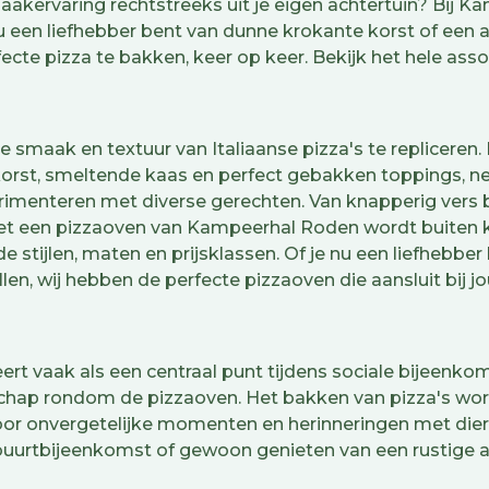
maakervaring rechtstreeks uit je eigen achtertuin? Bij
nu een liefhebber bent van dunne krokante korst of een 
ecte pizza te bakken, keer op keer. Bekijk het hele ass
 smaak en textuur van Italiaanse pizza's te repliceren
rst, smeltende kaas en perfect gebakken toppings, net 
perimenteren met diverse gerechten. Van knapperig vers
Met een pizzaoven van Kampeerhal Roden wordt buiten k
e stijlen, maten en prijsklassen. Of je nu een liefhebber
en, wij hebben de perfecte pizzaoven die aansluit bij 
ert vaak als een centraal punt tijdens sociale bijeenkom
hap rondom de pizzaoven. Het bakken van pizza's wordt
oor onvergetelijke momenten en herinneringen met dierb
buurtbijeenkomst of gewoon genieten van een rustige av