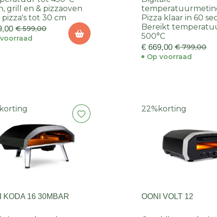
, grill en & pizzaoven
temperatuurmetin
 pizza's tot 30 cm
Pizza klaar in 60 s
Bereikt temperatuu
9,00
€ 599,00
500°C
voorraad
€ 669,00
€ 799,00
Op voorraad
korting
22%
korting
I KODA 16 30MBAR
OONI VOLT 12