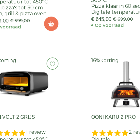
500°C
eratuur tot 450°C
Pizza klaar in 60 s
 pizza's tot 30 cm
Digitale temperat
, grill & pizza oven
€ 645,00
€ 699,00
9,00
€ 599,00
Op voorraad
voorraad
korting
16%
korting
 VOLT 2 GRIJS
OONI KARU 2 PRO
1 review
2 re
eratuur tot 450°C
Digitale