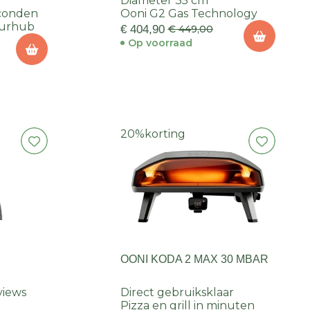
Diameter 35 cm
econden
Ooni G2 Gas Technology
uurhub
€ 404,90
€ 449,00
Op voorraad
20%
korting
OONI KODA 2 MAX 30 MBAR
views
Direct gebruiksklaar
Pizza en grill in minuten