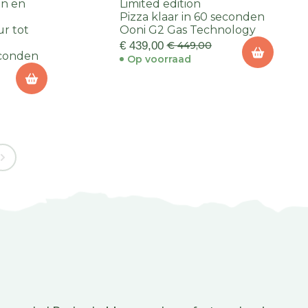
en en
Limited edition
Pizza klaar in 60 seconden
r tot
Ooni G2 Gas Technology
€ 439,00
€ 449,00
econden
Op voorraad