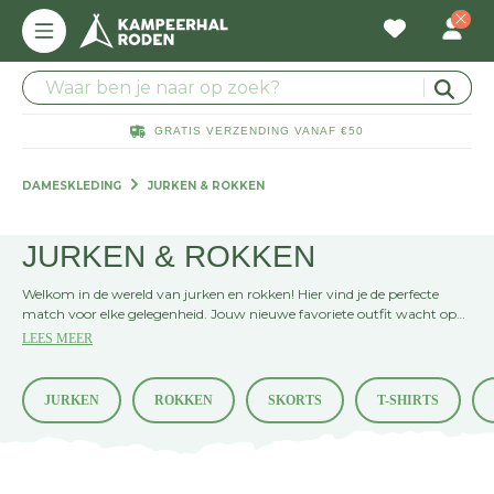
GRATIS VERZENDING VANAF €50
DAMESKLEDING
JURKEN & ROKKEN
JURKEN & ROKKEN
Welkom in de wereld van jurken en rokken! Hier vind je de perfecte
match voor elke gelegenheid. Jouw nieuwe favoriete outfit wacht op
je. Laat je inspireren door de nieuwste trends en tijdloze klassiekers.
LEES MEER
JURKEN
ROKKEN
SKORTS
T-SHIRTS