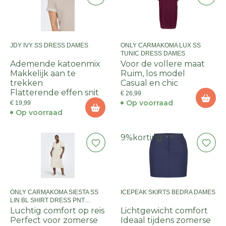
JDY IVY SS DRESS DAMES
ONLY CARMAKOMA LUX SS
TUNIC DRESS DAMES
Ademende katoenmix
Voor de vollere maat
Makkelijk aan te
Ruim, los model
trekken
Casual en chic
Flatterende effen snit
€ 26,99
Op voorraad
€ 19,99
Op voorraad
9%
korting
ONLY CARMAKOMA SIESTA SS
ICEPEAK SKIRTS BEDRA DAMES
LIN BL SHIRT DRESS PNT
DAMES
Luchtig comfort op reis
Lichtgewicht comfort
Perfect voor zomerse
Ideaal tijdens zomerse