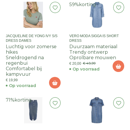
59%
korting
JACQUELINE DE YONG IVY S/S
VERO MODA SIGGA IS SHORT
DRESS DAMES
DRESS
Luchtig voor zomerse
Duurzaam materiaal
hikes
Trendy ontwerp
Sneldrogend na
Oprolbare mouwen
regenbui
€ 49,99
€ 20,00
Comfortabel bij
Op voorraad
kampvuur
€ 19,99
Op voorraad
71%
korting