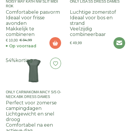
NOISY MAY KATH NW SLIT MIDI
ONLY LISA SS DRESS DAMES
ROK
Comfortabele pasvorm
Luchtige zomerstof
Ideaal voor frisse
Ideaal voor bos en
avonden
strand
Makkelijk te
Veelzijdig
combineren
combineerbaar
€ 34,99
€ 10,00
€ 49,99
Op voorraad
54%
korting
ONLY CARMAKOMA MACY S/S O-
NECK ABK DRESS DAMES
Perfect voor zomerse
campingdagen
Lichtgewicht en snel
droog
Comfortabel na een
actieve dag