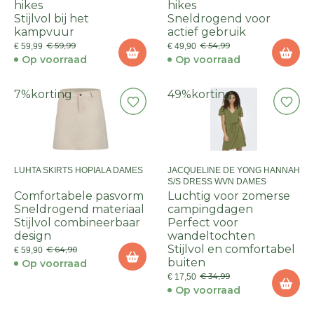
hikes
hikes
Stijlvol bij het
Sneldrogend voor
kampvuur
actief gebruik
€ 59,99
€ 54,99
€ 59,99
€ 49,90
Op voorraad
Op voorraad
7%
korting
49%
korting
LUHTA SKIRTS HOPIALA DAMES
JACQUELINE DE YONG HANNAH
S/S DRESS WVN DAMES
Comfortabele pasvorm
Luchtig voor zomerse
Sneldrogend materiaal
campingdagen
Stijlvol combineerbaar
Perfect voor
design
wandeltochten
Stijlvol en comfortabel
€ 64,90
€ 59,90
buiten
Op voorraad
€ 34,99
€ 17,50
Op voorraad