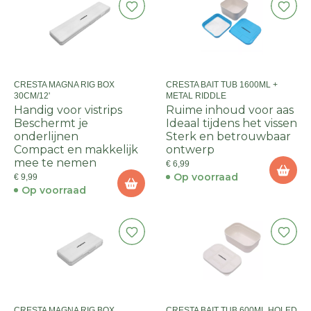
CRESTA MAGNA RIG BOX
CRESTA BAIT TUB 1600ML +
30CM/12'
METAL RIDDLE
Handig voor vistrips
Ruime inhoud voor aas
Beschermt je
Ideaal tijdens het vissen
onderlijnen
Sterk en betrouwbaar
Compact en makkelijk
ontwerp
mee te nemen
€ 6,99
Op voorraad
€ 9,99
Op voorraad
CRESTA MAGNA RIG BOX
CRESTA BAIT TUB 600ML HOLED