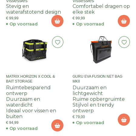
vissessies
vissessies
Stevig en
Comfortabel dragen op
waterafstotend design
elke stek
€ 99,99
€ 99,99
Op voorraad
Op voorraad
MATRIX HORIZON X COOL &
GURU EVA FUSION NET BAG
BAIT STORAGE
MKII
Ruimtebesparend
Duurzaam en
ontwerp
lichtgewicht
Duurzaam en
Ruime opbergruimte
waterdicht
Stijlvol en trendy
Ideaal voor vissen en
ontwerp
buiten
€ 79,00
Op voorraad
€ 94,99
Op voorraad