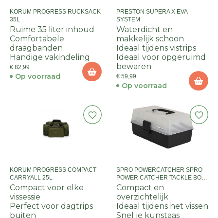
KORUM PROGRESS RUCKSACK
PRESTON SUPERA X EVA
35L
SYSTEM
Ruime 35 liter inhoud
Waterdicht en
Comfortabele
makkelijk schoon
draagbanden
Ideaal tijdens vistrips
Handige vakindeling
Ideaal voor opgeruimd
bewaren
€ 82,99
Op voorraad
€ 59,99
Op voorraad
KORUM PROGRESS COMPACT
SPRO POWERCATCHER SPRO
CARRYALL 25L
POWER CATCHER TACKLE BOX
300
Compact voor elke
Compact en
vissessie
overzichtelijk
Perfect voor dagtrips
Ideaal tijdens het vissen
buiten
Snel je kunstaas