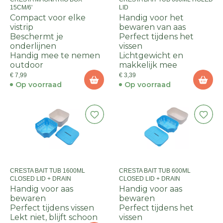
15CM/6'
LID
Compact voor elke
Handig voor het
vistrip
bewaren van aas
Beschermt je
Perfect tijdens het
onderlijnen
vissen
Handig mee te nemen
Lichtgewicht en
outdoor
makkelijk mee
€ 7,99
€ 3,39
Op voorraad
Op voorraad
CRESTA BAIT TUB 1600ML
CRESTA BAIT TUB 600ML
CLOSED LID + DRAIN
CLOSED LID + DRAIN
Handig voor aas
Handig voor aas
bewaren
bewaren
Perfect tijdens vissen
Perfect tijdens het
Lekt niet, blijft schoon
vissen