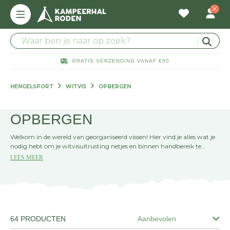
GRATIS VERZENDING VANAF €50
HENGELSPORT
WITVIS
OPBERGEN
OPBERGEN
Welkom in de wereld van georganiseerd vissen! Hier vind je alles wat je
nodig hebt om je witvisuitrusting netjes en binnen handbereik te
houden. Van compacte viskoffers tot handige tackleboxen, wij hebben
LEES MEER
de perfecte oplossing voor elke visser.
64 PRODUCTEN
Aanbevolen