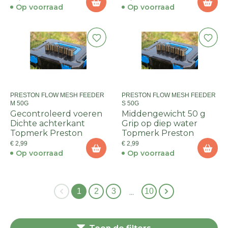
Op voorraad
Op voorraad
PRESTON FLOW MESH FEEDER
PRESTON FLOW MESH FEEDER
M 50G
S 50G
Gecontroleerd voeren
Middengewicht 50 g
Dichte achterkant
Grip op diep water
Topmerk Preston
Topmerk Preston
€ 2,99
€ 2,99
Op voorraad
Op voorraad
1
2
3
10
…