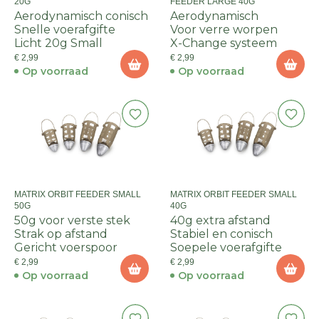
20G
FEEDER LARGE 40G
Aerodynamisch conisch
Aerodynamisch
Snelle voerafgifte
Voor verre worpen
Licht 20g Small
X-Change systeem
€ 2,99
€ 2,99
Op voorraad
Op voorraad
MATRIX ORBIT FEEDER SMALL
MATRIX ORBIT FEEDER SMALL
50G
40G
50g voor verste stek
40g extra afstand
Strak op afstand
Stabiel en conisch
Gericht voerspoor
Soepele voerafgifte
€ 2,99
€ 2,99
Op voorraad
Op voorraad