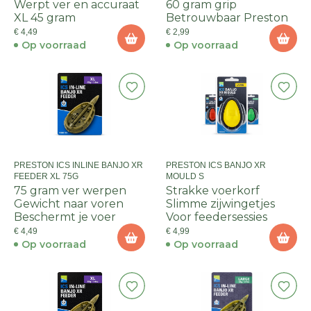
Werpt ver en accuraat
60 gram grip
XL 45 gram
Betrouwbaar Preston
€ 4,49
€ 2,99
Op voorraad
Op voorraad
PRESTON ICS INLINE BANJO XR
PRESTON ICS BANJO XR
FEEDER XL 75G
MOULD S
75 gram ver werpen
Strakke voerkorf
Gewicht naar voren
Slimme zijwingetjes
Beschermt je voer
Voor feedersessies
€ 4,49
€ 4,99
Op voorraad
Op voorraad