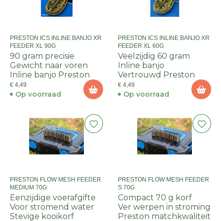
PRESTON ICS INLINE BANJO XR
PRESTON ICS INLINE BANJO XR
FEEDER XL 90G
FEEDER XL 60G
90 gram precisie
Veelzijdig 60 gram
Gewicht naar voren
Inline banjo
Inline banjo Preston
Vertrouwd Preston
€ 4,49
€ 4,49
Op voorraad
Op voorraad
PRESTON FLOW MESH FEEDER
PRESTON FLOW MESH FEEDER
MEDIUM 70G
S 70G
Eenzijdige voerafgifte
Compact 70 g korf
Voor stromend water
Ver werpen in stroming
Stevige kooikorf
Preston matchkwaliteit