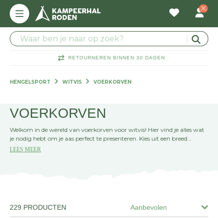
RETOURNEREN BINNEN 30 DAGEN
HENGELSPORT
WITVIS
VOERKORVEN
VOERKORVEN
Welkom in de wereld van voerkorven voor witvis! Hier vind je alles wat
je nodig hebt om je aas perfect te presenteren. Kies uit een breed
assortiment aan maten en stijlen voor elke visomstandigheid.
LEES MEER
Optimaliseer je vangst met de ideale voerkorf!
229 PRODUCTEN
Aanbevolen