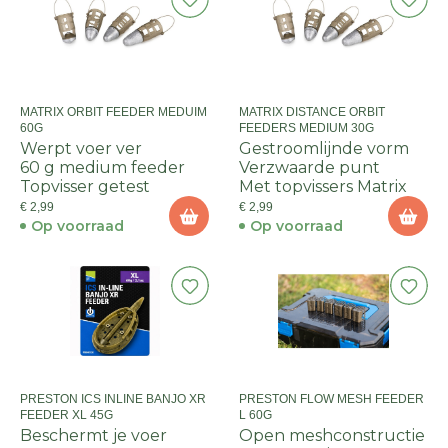
MATRIX ORBIT FEEDER MEDUIM
MATRIX DISTANCE ORBIT
60G
FEEDERS MEDIUM 30G
Werpt voer ver
Gestroomlijnde vorm
60 g medium feeder
Verzwaarde punt
Topvisser getest
Met topvissers Matrix
€ 2,99
€ 2,99
Op voorraad
Op voorraad
PRESTON ICS INLINE BANJO XR
PRESTON FLOW MESH FEEDER
FEEDER XL 45G
L 60G
Beschermt je voer
Open meshconstructie