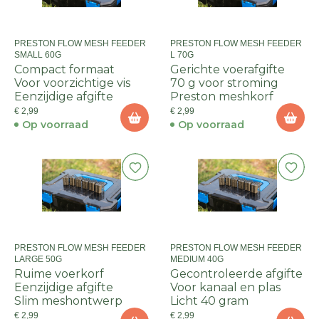
PRESTON FLOW MESH FEEDER
PRESTON FLOW MESH FEEDER
SMALL 60G
L 70G
Compact formaat
Gerichte voerafgifte
Voor voorzichtige vis
70 g voor stroming
Eenzijdige afgifte
Preston meshkorf
€ 2,99
€ 2,99
Op voorraad
Op voorraad
PRESTON FLOW MESH FEEDER
PRESTON FLOW MESH FEEDER
LARGE 50G
MEDIUM 40G
Ruime voerkorf
Gecontroleerde afgifte
Eenzijdige afgifte
Voor kanaal en plas
Slim meshontwerp
Licht 40 gram
€ 2,99
€ 2,99