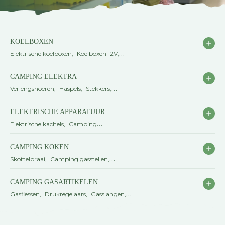
KOELBOXEN
Elektrische koelboxen
Koelboxen 12V
Compressor koelboxen
Koelboxen auto
CAMPING ELEKTRA
Passieve koelboxen
Bekijk alle koelboxen
Verlengsnoeren
Haspels
Stekkers
Batterijen
Elektra accessoires
ELEKTRISCHE APPARATUUR
Elektrische kachels
Camping
koffiezetapparaten
Camping
CAMPING KOKEN
waterkokers
Camping wasmachines
Skottelbraai
Camping gasstellen
Camping ovens
Bekijk alle elektrische
Gasbranders
Elektrische kookplaten
apparatuur
CAMPING GASARTIKELEN
Benzine branders
Bekijk alle camping
Gasflessen
Drukregelaars
Gasslangen
koken
Gasfittingmateriaal
Overige brandstoffen
Bekijk alle gasartikelen