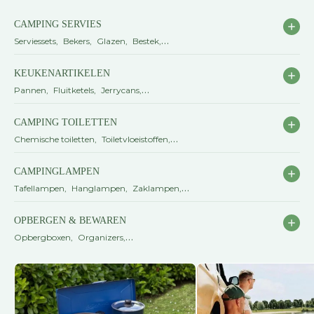
CAMPING SERVIES
Serviessets
Bekers
Glazen
Bestek
Borden
Bekijk alle camping servies
KEUKENARTIKELEN
Pannen
Fluitketels
Jerrycans
Snijplanken
Keukenaccessoires
Bekijk alle
CAMPING TOILETTEN
keukenartikelen
Chemische toiletten
Toiletvloeistoffen
Fresh Up sets
Afvalwatertanks
CAMPINGLAMPEN
Toiletaccessoires
Bekijk alle camping
Tafellampen
Hanglampen
Zaklampen
toiletten
Hoofdlampen
Sfeerverlichting
Bekijk alle
OPBERGEN & BEWAREN
campinglampen
Opbergboxen
Organizers
Vershoudbakjes
Vouwkratten
Prullenbakken