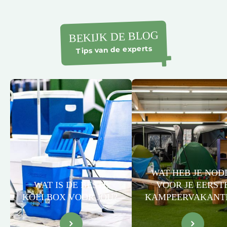
BEKIJK DE BLOG
Tips van de experts
WAT HEB JE NOD
WAT IS DE BESTE
VOOR JE EERST
KOELBOX VOOR JOU?
KAMPEERVAKANT