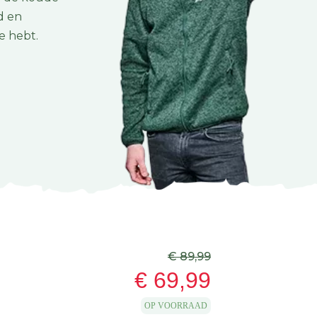
d en
e hebt.
€ 89,99
€ 69,99
OP VOORRAAD