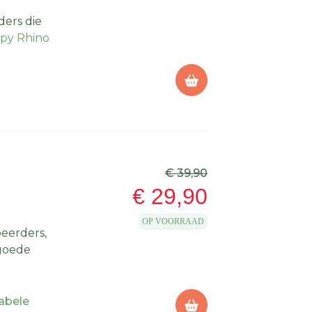
ders die
py Rhino
elijk thuis
bij de
jaar warm
atoenen
rin kruipt.
eken.
€ 39,90
En met 215
€ 29,90
t, dus van
OP VOORRAAD
peerders,
 goede
 tent, de
ag buiten
abele