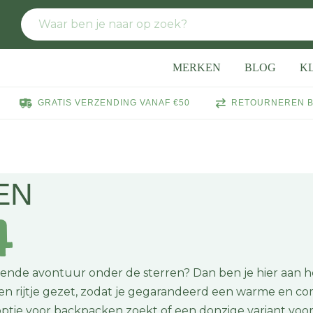
MERKEN
BLOG
K
GRATIS VERZENDING VANAF €50
RETOURNEREN B
EN
gende avontuur onder de sterren? Dan ben je hier aan he
en rijtje gezet, zodat je gegarandeerd een warme en c
optie voor backpacken zoekt of een donzige variant voo