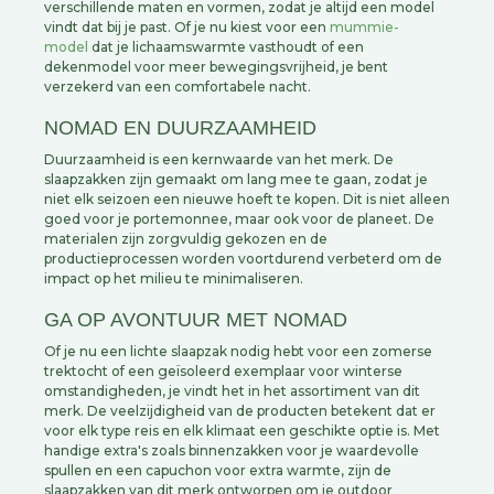
verschillende maten en vormen, zodat je altijd een model
vindt dat bij je past. Of je nu kiest voor een
mummie-
model
dat je lichaamswarmte vasthoudt of een
dekenmodel voor meer bewegingsvrijheid, je bent
verzekerd van een comfortabele nacht.
NOMAD EN DUURZAAMHEID
Duurzaamheid is een kernwaarde van het merk. De
slaapzakken zijn gemaakt om lang mee te gaan, zodat je
niet elk seizoen een nieuwe hoeft te kopen. Dit is niet alleen
goed voor je portemonnee, maar ook voor de planeet. De
materialen zijn zorgvuldig gekozen en de
productieprocessen worden voortdurend verbeterd om de
impact op het milieu te minimaliseren.
GA OP AVONTUUR MET NOMAD
Of je nu een lichte slaapzak nodig hebt voor een zomerse
trektocht of een geïsoleerd exemplaar voor winterse
omstandigheden, je vindt het in het assortiment van dit
merk. De veelzijdigheid van de producten betekent dat er
voor elk type reis en elk klimaat een geschikte optie is. Met
handige extra's zoals binnenzakken voor je waardevolle
spullen en een capuchon voor extra warmte, zijn de
slaapzakken van dit merk ontworpen om je outdoor