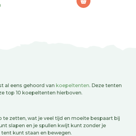
 buiten
n
n plaats
schoenen
endje weg,
an 4500
kzij
cht,
n een
ind staan.
erhal
dus je zit
ok nog eens
 tenten,
 Kortom:
nde trip
 iets waar
ast al eens gehoord van
koepeltenten
. Deze tenten
ze top 10 koepeltenten hierboven.
nt
 zetten, wat je veel tijd en moeite bespaart bij
 slapen en je spullen kwijt kunt zonder je
e tent kunt staan en bewegen.