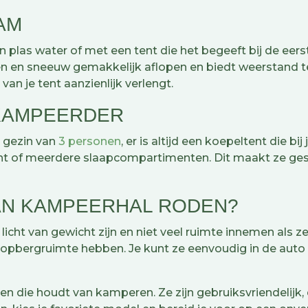
Handige vestibule om schoenen droog en de tent op
houden
AAM
Muskietennet voor ventilatie zonder ongewenste ins
en plas water of met een tent die het begeeft bij de e
Verkrijgbaar in de 2-, 3- en 4-persoons uitvoering
 en sneeuw gemakkelijk aflopen en biedt weerstand te
an je tent aanzienlijk verlengt.
 Tay is een echte allrounder die zich thuisvoelt op vrijw
 KAMPEERDER
mping of festivalweide. Je vindt deze tent in onze categ
enten, waar je alles verzamelt voor een zorgeloze overn
n gezin van
3 personen
, er is altijd een koepeltent die b
uiten.
ent of meerdere slaapcompartimenten. Dit maakt ze gesc
AN KAMPEERHAL RODEN?
icht van gewicht zijn en niet veel ruimte innemen als ze
opbergruimte hebben. Je kunt ze eenvoudig in de auto 
n die houdt van kamperen. Ze zijn gebruiksvriendelijk,