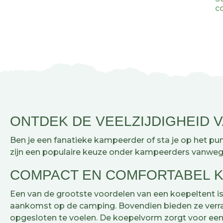
W
c
z
H
v
l
e
O
Wa
t
st
t
He
R
d
De
v
w
b
ONTDEK DE VEELZIJDIGHEID 
k
d
Ben je een fanatieke kampeerder of sta je op het pu
zijn een populaire keuze onder kampeerders vanwege
D
COMPACT EN COMFORTABEL 
Een van de grootste voordelen van een koepeltent is
aankomst op de camping. Bovendien bieden ze verrass
opgesloten te voelen. De koepelvorm zorgt voor een 