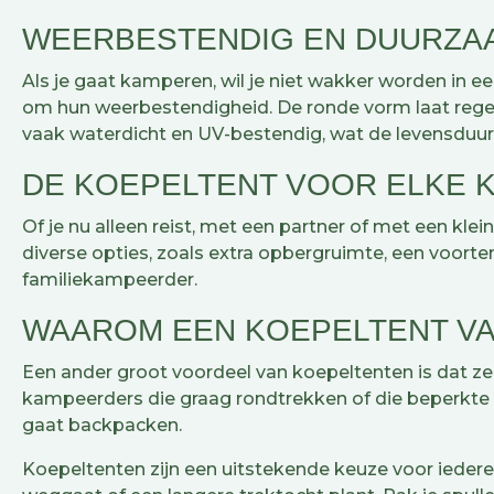
WEERBESTENDIG EN DUURZ
Als je gaat kamperen, wil je niet wakker worden in e
om hun weerbestendigheid. De ronde vorm laat regen
vaak waterdicht en UV-bestendig, wat de levensduur v
De
DE KOEPELTENT VOOR ELKE
ca
t
Of je nu alleen reist, met een partner of met een klei
b
diverse opties, zoals extra opbergruimte, een voort
familiekampeerder.
WAAROM EEN KOEPELTENT V
Een ander groot voordeel van koepeltenten is dat ze l
kampeerders die graag rondtrekken of die beperkte 
gaat backpacken.
Koepeltenten zijn een uitstekende keuze voor iederee