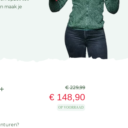
en maak je
+
€ 229,99
€ 148,90
OP VOORRAAD
onturen?