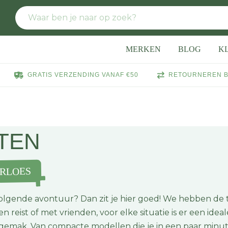
MERKEN
BLOG
K
GRATIS VERZENDING VANAF €50
RETOURNEREN B
TEN
RLOES
volgende avontuur? Dan zit je hier goed! We hebben de 
en reist of met vrienden, voor elke situatie is er een idea
ksgemak. Van compacte modellen die je in een paar minu