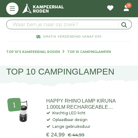
GRATIS VERZENDING VANAF €50
TOP 10'S KAMPEERHAL RODEN
TOP 10 CAMPINGLAMPEN
TOP 10 CAMPINGLAMPEN
Of je nu een ervaren kampeerder bent of net begint, een
campinglamp is een must have voor elke kampeertrip! Daarom
LEES MEER
hebben wij een top 10 samengesteld met daarin onze beste
HAPPY RHINO LAMP KIRUNA
campinglampen, geselecteerd om aan al je behoeften te voldoen.
1.000LM RECHARGEABLE
Bekijk snel de pagina hieronder om de perfecte campinglamp te
GREY/BLACK
Krachtig LED licht
vinden die je kampeerervaring naar een hoger niveau tilt!
Oplaadbaar design
Lange gebruiksduur
€ 24,99
€ 44,99