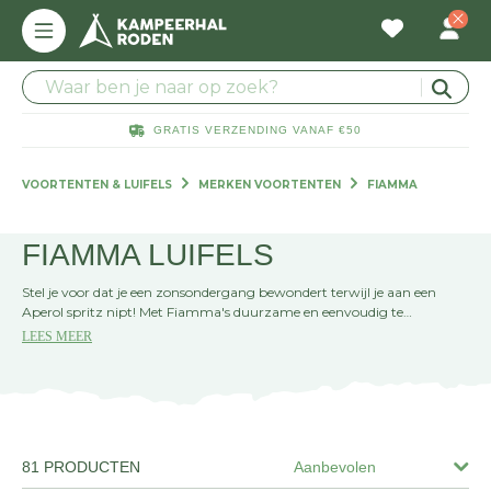
GRATIS VERZENDING VANAF €50
VOORTENTEN & LUIFELS
MERKEN VOORTENTEN
FIAMMA
FIAMMA LUIFELS
Stel je voor dat je een zonsondergang bewondert terwijl je aan een
Aperol spritz nipt! Met Fiamma's duurzame en eenvoudig te
gebruiken luifels kunt je jouw buitenruimte delen met alle reisgenoten.
LEES MEER
81 PRODUCTEN
Aanbevolen