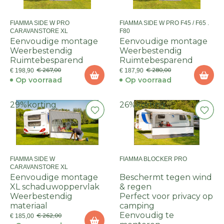
FIAMMA SIDE W PRO
FIAMMA SIDE W PRO F45 / F65 .
CARAVANSTORE XL
F80
Eenvoudige montage
Eenvoudige montage
Weerbestendig
Weerbestendig
Ruimtebesparend
Ruimtebesparend
€ 267,00
€ 280,00
€ 198,90
€ 187,90
Op voorraad
Op voorraad
29%
korting
26%
korting
FIAMMA SIDE W
FIAMMA BLOCKER PRO
CARAVANSTORE XL
Eenvoudige montage
Beschermt tegen wind
XL schaduwoppervlak
& regen
Weerbestendig
Perfect voor privacy op
materiaal
camping
Eenvoudig te
€ 262,00
€ 185,00