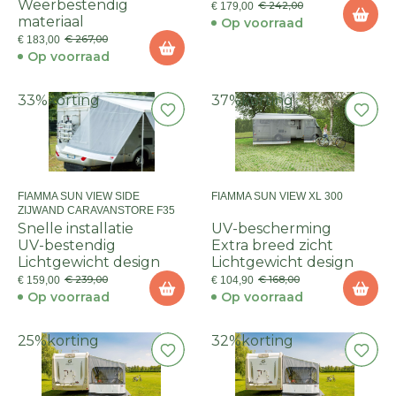
Weerbestendig
€ 242,00
€ 179,00
materiaal
Op voorraad
€ 267,00
€ 183,00
Op voorraad
33%
korting
37%
korting
FIAMMA SUN VIEW SIDE
FIAMMA SUN VIEW XL 300
ZIJWAND CARAVANSTORE F35
Snelle installatie
UV-bescherming
UV-bestendig
Extra breed zicht
Lichtgewicht design
Lichtgewicht design
€ 239,00
€ 168,00
€ 159,00
€ 104,90
Op voorraad
Op voorraad
25%
korting
32%
korting