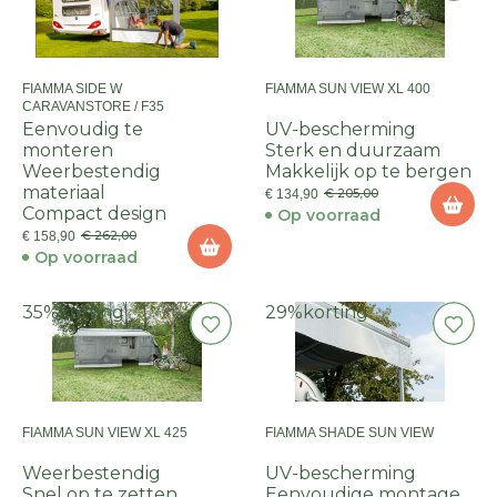
FIAMMA SIDE W
FIAMMA SUN VIEW XL 400
CARAVANSTORE / F35
Eenvoudig te
UV-bescherming
monteren
Sterk en duurzaam
Weerbestendig
Makkelijk op te bergen
materiaal
€ 205,00
€ 134,90
Compact design
Op voorraad
€ 262,00
€ 158,90
Op voorraad
35%
korting
29%
korting
FIAMMA SUN VIEW XL 425
FIAMMA SHADE SUN VIEW
Weerbestendig
UV-bescherming
Snel op te zetten
Eenvoudige montage