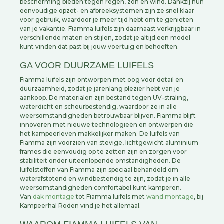
bescherming bieden tegen regen, zon en wind. Dankzij hun
eenvoudige opzet- en afbreeksystemen zijn ze snel klaar
voor gebruik, waardoor je meer tijd hebt om te genieten
van je vakantie. Fiamma luifels zijn daarnaast verkrijgbaar in
verschillende maten en stijlen, zodat je altijd een model
kunt vinden dat past bij jouw voertuig en behoeften.
GA VOOR DUURZAME LUIFELS
Fiamma luifels zijn ontworpen met oog voor detail en
duurzaamheid, zodat je jarenlang plezier hebt van je
aankoop. De materialen zijn bestand tegen UV-straling,
waterdicht en scheurbestendig, waardoor ze in alle
weersomstandigheden betrouwbaar blijven. Fiamma blijft
innoveren met nieuwe technologieën en ontwerpen die
het kampeerleven makkelijker maken. De luifels van
Fiamma zijn voorzien van stevige, lichtgewicht aluminium
frames die eenvoudig op te zetten zijn en zorgen voor
stabiliteit onder uiteenlopende omstandigheden. De
luifelstoffen van Fiamma zijn speciaal behandeld om
waterafstotend en windbestendig te zijn, zodat je in alle
weersomstandigheden comfortabel kunt kamperen.
Van
dak montage
tot Fiamma luifels met
wand montage
, bij
Kampeerhal Roden vind je het allemaal.