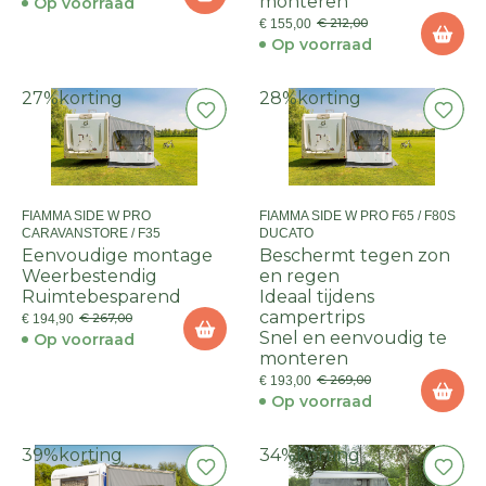
monteren
Op voorraad
€ 212,00
€ 155,00
Op voorraad
27%
korting
28%
korting
FIAMMA SIDE W PRO
FIAMMA SIDE W PRO F65 / F80S
CARAVANSTORE / F35
DUCATO
Eenvoudige montage
Beschermt tegen zon
Weerbestendig
en regen
Ruimtebesparend
Ideaal tijdens
campertrips
€ 267,00
€ 194,90
Snel en eenvoudig te
Op voorraad
monteren
€ 269,00
€ 193,00
Op voorraad
39%
korting
34%
korting