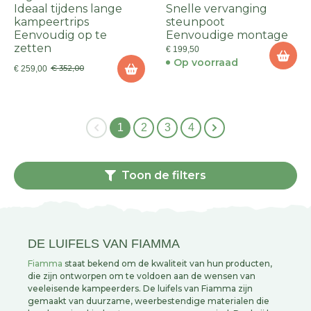
Ideaal tijdens lange
Snelle vervanging
kampeertrips
steunpoot
Eenvoudig op te
Eenvoudige montage
zetten
€ 199,50
Op voorraad
€ 352,00
€ 259,00
1
2
3
4
Toon de filters
DE LUIFELS VAN FIAMMA
Fiamma
staat bekend om de kwaliteit van hun producten,
die zijn ontworpen om te voldoen aan de wensen van
veeleisende kampeerders. De luifels van Fiamma zijn
gemaakt van duurzame, weerbestendige materialen die