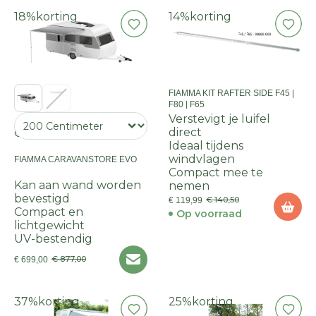
18%
korting
14%
korting
FIAMMA KIT RAFTER SIDE F45 |
F80 | F65
Verstevigt je luifel
direct
Onze KEUZE
Ideaal tijdens
windvlagen
FIAMMA CARAVANSTORE EVO
Compact mee te
Kan aan wand worden
nemen
bevestigd
€ 140,50
€ 119,99
Compact en
Op voorraad
lichtgewicht
UV-bestendig
€ 877,00
€ 699,00
37%
korting
25%
korting