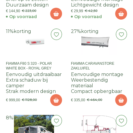
Duurzaam design
Lichtgewicht design
€ 223,00
€ 42,50
€ 144,90
€ 29,99
Op voorraad
Op voorraad
11%
korting
27%
korting
FIAMMA F80 S 320 - POLAR
FIAMMA CARAVANSTORE
WHITE BOX - ROYAL GREY
ZAKLUIFEL
Eenvoudig uitdraaibaar
Eenvoudige montage
Extra schaduw bij
Weerbestendig
camper
materiaal
Strak modern design
Compact opbergbaar
€ 1128,00
€ 464,00
€ 999,00
€ 335,00
8%
korting