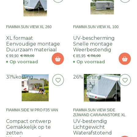
FIAMMA SUN VIEW XL 260
FIAMMA SUN VIEW XL 100
XL formaat
UV-bescherming
Eenvoudige montage
Snelle montage
Duurzaam materiaal
Weerbestendig
€ 159,00
€ 116,00
€ 99,90
€ 85,95
Op voorraad
Op voorraad
31%
korting
26%
korting
FIAMMA SIDE W PRO F35 VAN
FIAMMA SUN VIEW SIDE
ZIJWAND CARAVANSTORE XL
Compact ontwerp
UV-bestendig
Gemakkelijk op te
Lichtgewicht
zetten
Waterafstotend