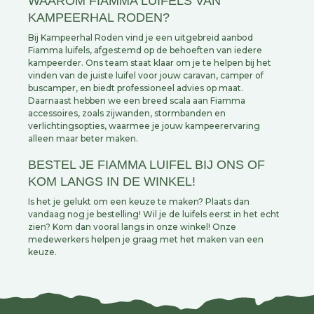
WAAROM FIAMMA LUIFELS VAN
KAMPEERHAL RODEN?
Bij Kampeerhal Roden vind je een uitgebreid aanbod
Fiamma luifels, afgestemd op de behoeften van iedere
kampeerder. Ons team staat klaar om je te helpen bij het
vinden van de juiste luifel voor jouw caravan, camper of
buscamper, en biedt professioneel advies op maat.
Daarnaast hebben we een breed scala aan Fiamma
accessoires, zoals zijwanden, stormbanden en
verlichtingsopties, waarmee je jouw kampeerervaring
alleen maar beter maken.
BESTEL JE FIAMMA LUIFEL BIJ ONS OF
KOM LANGS IN DE WINKEL!
Is het je gelukt om een keuze te maken? Plaats dan
vandaag nog je bestelling! Wil je de luifels eerst in het echt
zien? Kom dan vooral langs in onze winkel! Onze
medewerkers helpen je graag met het maken van een
keuze.