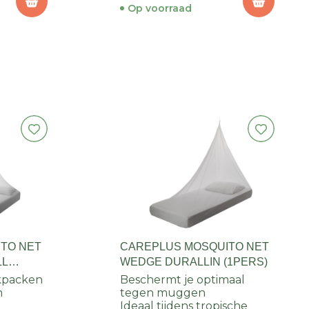
Op voorraad
TO NET
CAREPLUS MOSQUITO NET
LL
WEDGE DURALLIN (1PERS)
S)
ckpacken
Beschermt je optimaal
n
tegen muggen
Ideaal tijdens tropische