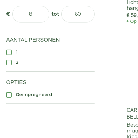
Lich
han
€ 59
Op 
AANTAL PERSONEN
1
2
OPTIES
Geïmpregneerd
CAR
BELL
Besc
mug
Idea