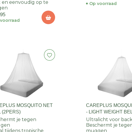
t en eenvoudig op te
Op voorraad
gen
,95
voorraad
EPLUS MOSQUITO NET
CAREPLUS MOSQUI
 (2PERS)
- LIGHT WEIGHT BE
DURALLIN (1-2 PER
hermt je tegen
Ultralicht voor ba
gen
Beschermt je tege
al tijdens tropische
muggen