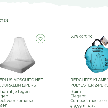
CTEN
33%
korting
EPLUS MOSQUITO NET
REDCLIFFS KLAMB
 DURALLIN (2PERS)
POLYESTER 2-PER
hermt je tegen
Ruim
gen
Elegant
ect voor zomerse
Compact mee te 
hten
€ 9,99
€ 14,95