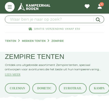
GRATIS VERZENDING VANAF €50
TENTEN
MERKEN TENTEN
ZEMPIRE
ZEMPIRE TENTEN
Ontdek ons uitgebreide assortiment Zempire tenten, speciaal
ontworpen voor avonturiers die het beste uit hun kampeerervaring
willen halen. Of je nu gaat kamperen met het gezin, vrienden, of solo
LEES MEER
op pad gaat, met een Zempire tent ben je altijd voorbereid op een
onvergetelijk outdoor avontuur. Laat ons je helpen de perfecte tent te
vinden voor jouw volgende avontuur.
COLEMAN
DOMETIC
EUROTRAIL
KAMPA