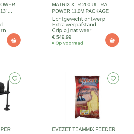
 POWER
MATRIX XTR 200 ULTRA
13"
POWER 11.0M PACKAGE
r
Lichtgewicht ontwerp
nd
Extra werpafstand
orn
Grip bij nat weer
€ 549,99
Op voorraad
UPER
EVEZET TEAMMIX FEEDER