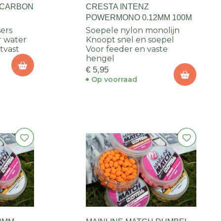
 CARBON
CRESTA INTENZ
POWERMONO 0.12MM 100M
sers
Soepele nylon monolijn
r water
Knoopt snel en soepel
tvast
Voor feeder en vaste
hengel
€ 5,95
Op voorraad