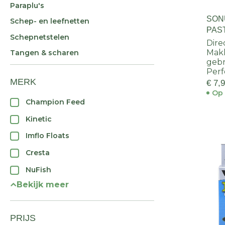
Paraplu's
SON
Schep- en leefnetten
PAS
Schepnetstelen
Dire
Makk
Tangen & scharen
geb
Voerkorven
Perf
MERK
€ 7,
Witvis aas & voer
Op 
Witvis dobbers
Champion Feed
Witvisaccessoires
Kinetic
Witvishengels
Imflo Floats
Witviskleding
Cresta
Witvislijnen
NuFish
Witvismolens
Bekijk meer
Witvisonderlijnen
Zitkistaccessoires
PRIJS