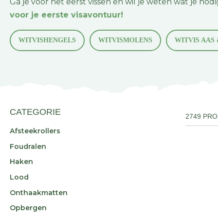
Ga je voor het eerst vissen en wil je weten wat je no
voor je eerste visavontuur!
WITVISHENGELS
WITVISMOLENS
WITVIS AAS
CATEGORIE
2749 PR
Afsteekrollers
Foudralen
Haken
Lood
Onthaakmatten
Opbergen