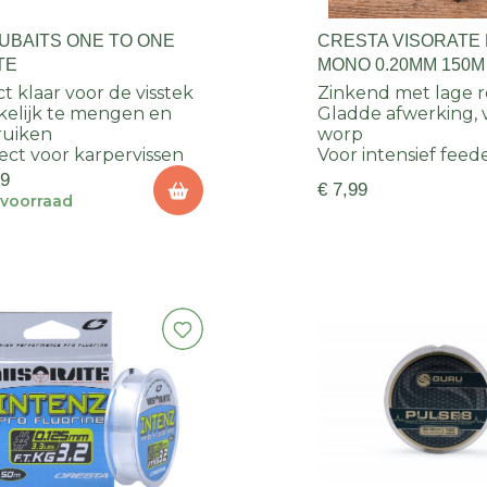
UBAITS ONE TO ONE
CRESTA VISORATE
TE
MONO 0.20MM 150M
ct klaar voor de visstek
Zinkend met lage 
elijk te mengen en
Gladde afwerking, 
ruiken
worp
ect voor karpervissen
Voor intensief feed
99
€ 7,99
voorraad