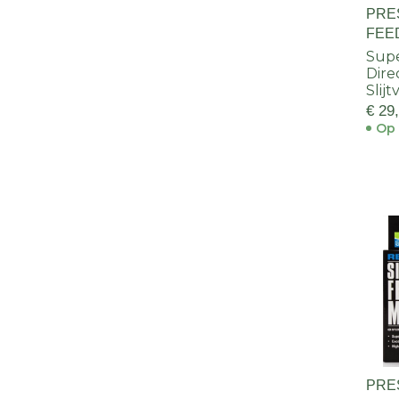
PRE
FEE
Supe
Dire
Slij
€ 29
Op 
PRE