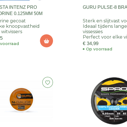
STA INTENZ PRO
GURU PULSE-8 BRA
ORINE 0.125MM 50M
rine gecoat
Sterk en slijtvast vo
ke knoopvastheid
Ideaal tijdens lang
 witvissers
vissessies
Perfect voor elke vi
95
€ 34,99
voorraad
Op voorraad