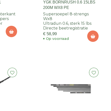
1
YGK BORNRUSH 0.6 15LBS
200M WX8 PE
terkant
Supersoepel 8-strengs
rpers
Wx8
er
Ultradun 0.6, sterk 15 lbs
Directe beetregistratie
€ 58,99
Op voorraad