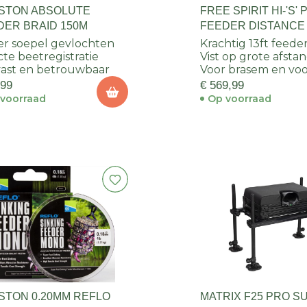
STON ABSOLUTE
FREE SPIRIT HI-'S'
DER BRAID 150M
FEEDER DISTANCE 
390CM 3PC
r soepel gevlochten
Krachtig 13ft feede
cte beetregistratie
Vist op grote afsta
tvast en betrouwbaar
Voor brasem en vo
,99
€ 569,99
voorraad
Op voorraad
STON 0.20MM REFLO
MATRIX F25 PRO S