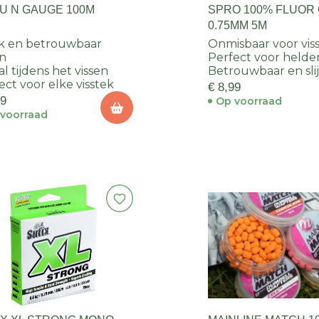
U N GAUGE 100M
SPRO 100% FLUOR
0.75MM 5M
k en betrouwbaar
Onmisbaar voor vis
n
Perfect voor helde
al tijdens het vissen
Betrouwbaar en slij
ect voor elke visstek
€ 8,99
49
Op voorraad
voorraad