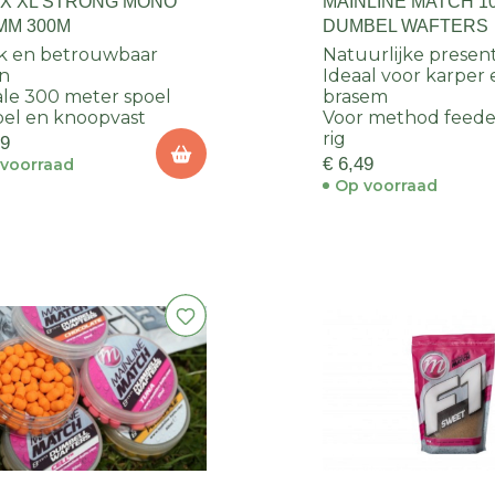
IX XL STRONG MONO
MAINLINE MATCH 
MM 300M
DUMBEL WAFTERS
k en betrouwbaar
Natuurlijke present
n
Ideaal voor karper 
le 300 meter spoel
brasem
el en knoopvast
Voor method feeder
rig
79
€ 6,49
voorraad
Op voorraad