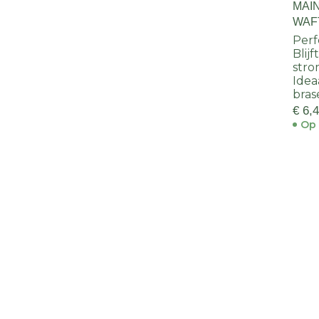
MAI
WAF
Perf
Blijf
stro
Idea
bra
€ 6,
Op 