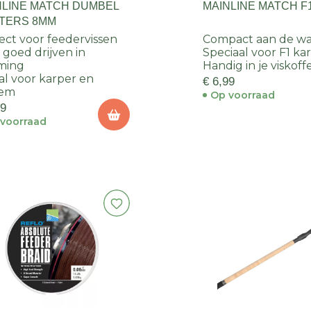
NLINE MATCH DUMBEL
MAINLINE MATCH F
TERS 8MM
ect voor feedervissen
Compact aan de wa
t goed drijven in
Speciaal voor F1 ka
ming
Handig in je viskoff
al voor karper en
€ 6,99
sem
Op voorraad
49
voorraad