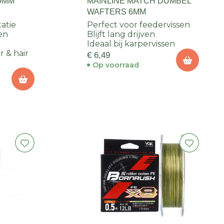
10MM
MAINLINE MATCH DUMBEL
WAFTERS 6MM
atie
Perfect voor feedervissen
en
Blijft lang drijven
Ideaal bij karpervissen
 & hair
€ 6,49
Op voorraad