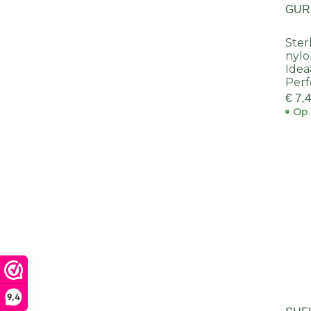
GUR
Ster
nylo
Idea
Perf
€ 7,
Op 
9,4