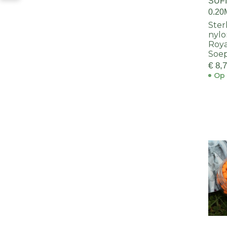
SUF
0.20
Ster
nylo
Roya
Soep
€ 8,
Op 