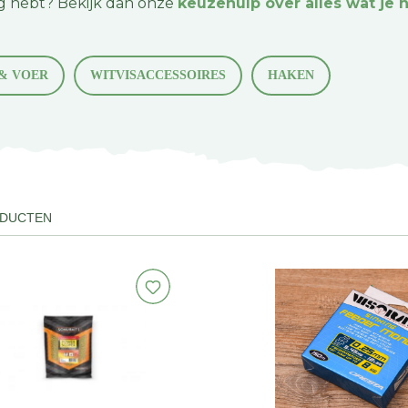
dig hebt? Bekijk dan onze
keuzehulp over alles wat je 
 & VOER
WITVISACCESSOIRES
HAKEN
ODUCTEN