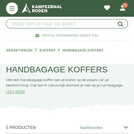
GRATIS VERZENDING VANAF €50
REISARTIKELEN
KOFFERS
HANDBAGAGE KOFFERS
HANDBAGAGE KOFFERS
Met een handbagage koffer ben je sneller op de plaats van je
bestemming. Dat komt natuurlijk doordat je niet op je ruimbagage
hoeft te wachten, en je gewoon het vliegtuig uit loopt met al je
LEES MEER
persoonlijke eigendommen. Je kunt dus langer genieten van je
vakantie of zakenreis met een handbagage koffer van Kampeerhal
Roden!
5 PRODUCTEN
Aanbevolen