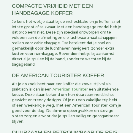
COMPACTE VRIJHEID MET EEN
HANDBAGAGE KOFFER
Je kent het wel, je staat bij de incheckbalie en je koffer is net
iets te groot of te zwaar. Met een handbagage model heb je
dat probleem niet. Deze zijn speciaal ontworpen om te
voldoen aan de afmetingen die luchtvaartmaatschappijen
stellen voor cabinebagage. Dat betekent dat je snel en
gemakkelijk door de luchthaven navigeert, zonder extra
kosten voor ruimbagage. Bovendien heb je bij aankomst
direct al je spullen bij de hand, zonder te wachten bij de
bagageband.
DE AMERICAN TOURISTER KOFFER
Als je op zoek bent naar een koffer die zowel stijlvol als
praktisch is, dan is een
American Tourister
een uitstekende
keuze. Deze staan bekend om hun duurzaamheid, lichte
gewicht en trendy designs. Of je nu een zakelijke trip hebt
of een weekendje weg, met een American Tourister kom je
goed voor de dag. De slimme opbergvakken en stevige
sloten zorgen ervoor dat je spullen veilig en georganiseerd
blijven.
DUURZAAM EN BETROUWBAAR OP REIS