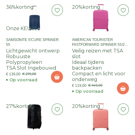
36%
korting
20%
korting
Onze KEUZE
SAMSONITE S'CURE SPINNER
AMERICAN TOURISTER
55
FASTFORWARD SPINNER 55/20
TSA EXP
Lichtgewicht ontwerp
Veilig reizen met TSA
Robuuste
slot
Polypropyleen
Ideaal tijdens
TSA Slot Ingebouwd
backpacken
Compact en licht voor
€ 219,00
€ 139,00
onderweg
Op voorraad
€ 149,00
€ 119,00
Op voorraad
27%
korting
20%
korting