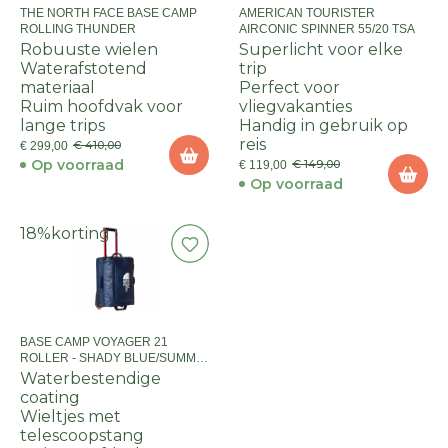
THE NORTH FACE BASE CAMP
AMERICAN TOURISTER
ROLLING THUNDER
AIRCONIC SPINNER 55/20 TSA
Robuuste wielen
Superlicht voor elke
Waterafstotend
trip
materiaal
Perfect voor
Ruim hoofdvak voor
vliegvakanties
lange trips
Handig in gebruik op
reis
€ 410,00
€ 299,00
Op voorraad
€ 149,00
€ 119,00
Op voorraad
18%
korting
BASE CAMP VOYAGER 21
ROLLER - SHADY BLUE/SUMMIT
NAVY
Waterbestendige
coating
Wieltjes met
telescoopstang