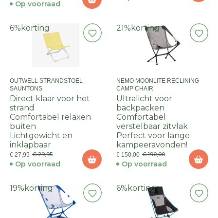
Op voorraad
6%
korting
21%
korting
OUTWELL STRANDSTOEL
NEMO MOONLITE RECLINING
SAUNTONS
CAMP CHAIR
Direct klaar voor het
Ultralicht voor
strand
backpacken
Comfortabel relaxen
Comfortabel
buiten
verstelbaar zitvlak
Lichtgewicht en
Perfect voor lange
inklapbaar
kampeeravonden!
€ 29,95
€ 190,00
€ 27,95
€ 150,00
Op voorraad
Op voorraad
19%
korting
6%
korting