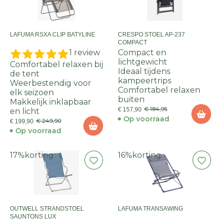
LAFUMA RSXA CLIP BATYLINE
CRESPO STOEL AP-237
COMPACT
1 review
Compact en
lichtgewicht
Comfortabel relaxen bij
Ideaal tijdens
de tent
kampeertrips
Weerbestendig voor
Comfortabel relaxen
elk seizoen
buiten
Makkelijk inklapbaar
€ 184,95
€ 157,90
en licht
Op voorraad
€ 249,90
€ 199,90
Op voorraad
17%
korting
16%
korting
OUTWELL STRANDSTOEL
LAFUMA TRANSAWING
SAUNTONS LUX