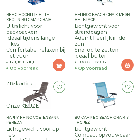
NEMO MOONLITE ELITE
HELINOX BEACH CHAIR MESH
RECLINING CAMP CHAIR
RE - BLACK
Ultralicht voor
Lichtgewicht voor
backpacken
stranddagen
Ideaal tijdens lange
Ademt heerlijk in de
hikes
zon
Comfortabel relaxen bij
Snel op te zetten,
het vuur
ideaal buiten
€ 210,00
€ 179,95
€ 170,00
€ 169,00
Op voorraad
Op voorraad
21%
korting
Onze KEUZE
HAPPY RHINO VOETENBANK
BO-CAMP BC BEACH CHAIR ST
PENEDA
TROPEZ
Lichtgewicht voor op
Lichtgewicht
reis
Compact opvouwbaar