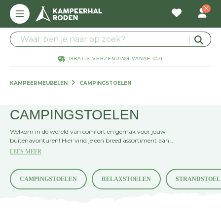
GRATIS VERZENDING VANAF €50
KAMPEERMEUBELEN
CAMPINGSTOELEN
CAMPINGSTOELEN
Welkom in de wereld van comfort en gemak voor jouw
buitenavonturen! Hier vind je een breed assortiment aan
campingstoelen die perfect zijn voor elke uitstap. Van compacte
LEES MEER
klapstoelen tot luxe loungers, we hebben alles om jouw
kampeerervaring te verrijken. Kies jouw favoriete zitplaats en geniet
van de natuur in stijl!
CAMPINGSTOELEN
RELAXSTOELEN
STRANDSTOEL