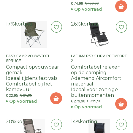
€ 109,99
€ 74,99
Op voorraad
17%
korting
26%
korting
EASY CAMP VOUWSTOEL
LAFUMA RSX CLIP AIRCOMFORT
SPRUCE
2
Compact opvouwbaar
Comfortabel relaxen
gemak
op de camping
Ideaal tijdens festivals
Ademend Aircomfort
Comfortabel bij het
materiaal
kampvuur
Ideaal voor zonnige
buitenmomenten
€ 27,95
€ 22,95
Op voorraad
€ 379,90
€ 279,90
Op voorraad
20%
korting
14%
korting