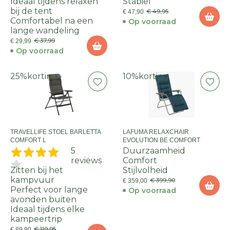
Ideaal tijdens relaxen
Stabiel
bij de tent
€ 49,95
€ 47,90
Comfortabel na een
Op voorraad
lange wandeling
€ 37,99
€ 29,99
Op voorraad
25%
korting
10%
korting
TRAVELLIFE STOEL BARLETTA
LAFUMA RELAXCHAIR
COMFORT L
EVOLUTION BE COMFORT
5
Duurzaamheid
reviews
Comfort
Zitten bij het
Stijlvolheid
kampvuur
€ 399,90
€ 359,00
Perfect voor lange
Op voorraad
avonden buiten
Ideaal tijdens elke
kampeertrip
€ 119,95
€ 89,90