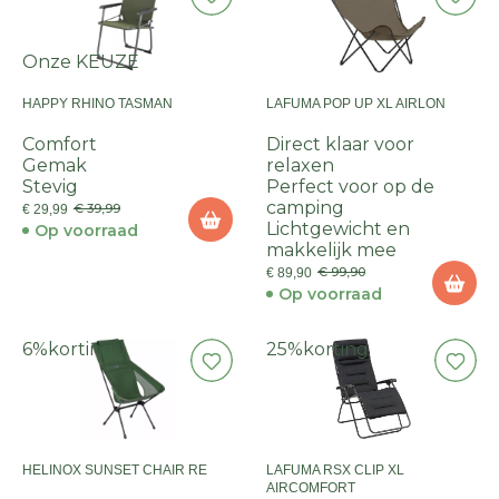
Onze KEUZE
HAPPY RHINO TASMAN
LAFUMA POP UP XL AIRLON
Comfort
Direct klaar voor
Gemak
relaxen
Stevig
Perfect voor op de
camping
€ 39,99
€ 29,99
Lichtgewicht en
Op voorraad
makkelijk mee
€ 99,90
€ 89,90
Op voorraad
6%
korting
25%
korting
HELINOX SUNSET CHAIR RE
LAFUMA RSX CLIP XL
AIRCOMFORT