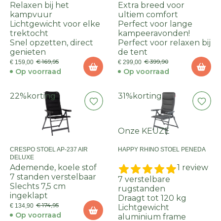
Relaxen bij het
Extra breed voor
kampvuur
ultiem comfort
Lichtgewicht voor elke
Perfect voor lange
trektocht
kampeeravonden!
Snel opzetten, direct
Perfect voor relaxen bij
genieten
de tent
€ 169,95
€ 399,90
€ 159,00
€ 299,00
Op voorraad
Op voorraad
22%
korting
31%
korting
Onze KEUZE
CRESPO STOEL AP-237 AIR
HAPPY RHINO STOEL PENEDA
DELUXE
Ademende, koele stof
1 review
7 standen verstelbaar
7 verstelbare
Slechts 7,5 cm
rugstanden
ingeklapt
Draagt tot 120 kg
€ 174,95
€ 134,90
Lichtgewicht
Op voorraad
aluminium frame