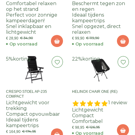
Comfortabel relaxen
Beschermt tegen zon
op het strand
en regen
Perfect voor zonnige
Ideaal tijdens
kampeerdagen!
kampeertrips
Snel inklapbaar en
Snel opgezet, direct
lichtgewicht
relaxen
€ 34,90
€ 119,90
€ 28,90
€ 99,90
Op voorraad
Op voorraad
5%
korting
22%
korting
CRESPO STOEL AP-235
HELINOX CHAIR ONE (RE)
COMPACT
Lichtgewicht voor
1 review
trekking
Lichtgewicht
Compact opvouwbaar
Compact
Ideaal tijdens
Comfortabel
kampeertrips
€ 126,95
€ 98,95
€ 174,95
€ 164,90
Op voorraad