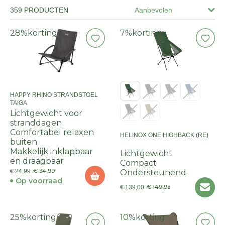
359 PRODUCTEN
Aanbevolen
28%
korting
7%
korting
HAPPY RHINO STRANDSTOEL
TAIGA
Lichtgewicht voor
stranddagen
Comfortabel relaxen
HELINOX ONE HIGHBACK (RE)
buiten
Makkelijk inklapbaar
Lichtgewicht
en draagbaar
Compact
€ 34,99
€ 24,99
Ondersteunend
Op voorraad
€ 149,95
€ 139,00
25%
korting
10%
korting