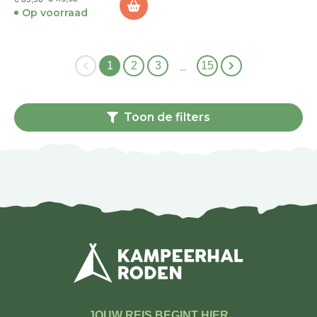
Op voorraad
1
2
3
15
…
Toon de filters
JOUW REIS BEGINT HIER