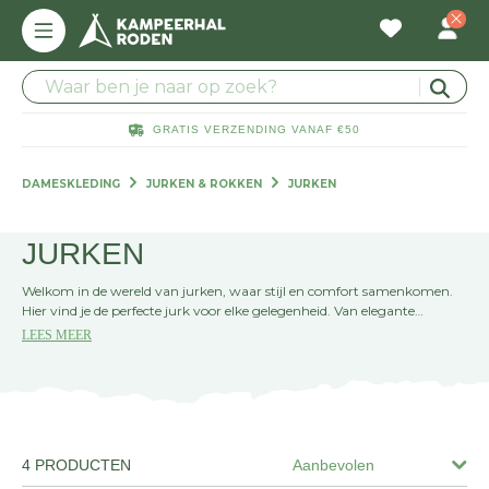
GRATIS VERZENDING VANAF €50
DAMESKLEDING
JURKEN & ROKKEN
JURKEN
JURKEN
Welkom in de wereld van jurken, waar stijl en comfort samenkomen.
Hier vind je de perfecte jurk voor elke gelegenheid. Van elegante
avondjurken tot casual zomerjurkjes, jouw zoektocht naar de ideale
LEES MEER
outfit eindigt hier. Laat je inspireren door de nieuwste trends en vind
jouw favoriete pasvorm en kleur. Jouw mode-avontuur begint nu!
4 PRODUCTEN
Aanbevolen