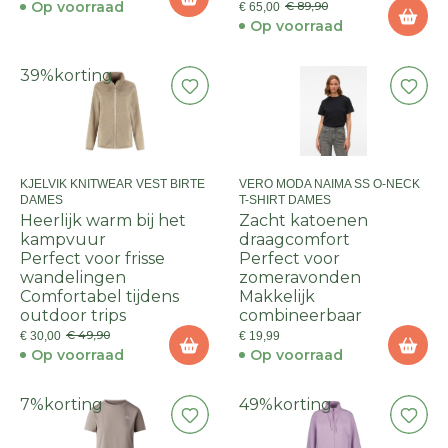
Op voorraad
€ 89,90
€ 65,00
Op voorraad
39%
korting
KJELVIK KNITWEAR VEST BIRTE
VERO MODA NAIMA SS O-NECK
DAMES
T-SHIRT DAMES
Heerlijk warm bij het
Zacht katoenen
kampvuur
draagcomfort
Perfect voor frisse
Perfect voor
wandelingen
zomeravonden
Comfortabel tijdens
Makkelijk
outdoor trips
combineerbaar
€ 49,90
€ 30,00
€ 19,99
Op voorraad
Op voorraad
7%
korting
49%
korting