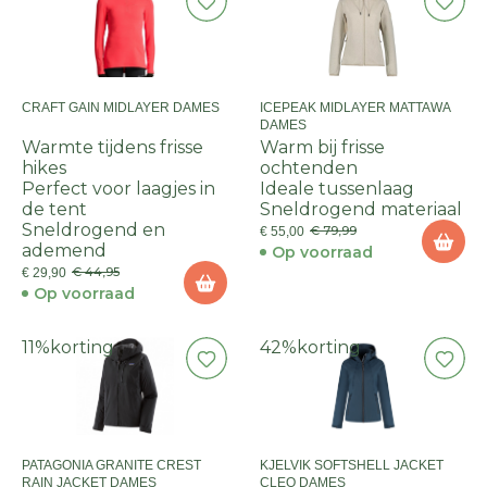
CRAFT GAIN MIDLAYER DAMES
ICEPEAK MIDLAYER MATTAWA
DAMES
Warmte tijdens frisse
Warm bij frisse
hikes
ochtenden
Perfect voor laagjes in
Ideale tussenlaag
de tent
Sneldrogend materiaal
Sneldrogend en
€ 79,99
€ 55,00
ademend
Op voorraad
€ 44,95
€ 29,90
Op voorraad
11%
korting
42%
korting
PATAGONIA GRANITE CREST
KJELVIK SOFTSHELL JACKET
RAIN JACKET DAMES
CLEO DAMES