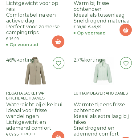
Lichtgewicht voor op
Warm bij frisse
reis
ochtenden
Comfortabel na een
Ideaal als tussenlaag
actieve dag
Sneldrogend materiaal
Perfect voor zomerse
€ 49,99
€ 39,90
campingtrips
Op voorraad
€ 16,99
Op voorraad
46%
korting
27%
korting
REGATTA JACKET WP
LUHTA MIDLAYER AHO DAMES
BIRCHDALE II DAMES
Waterdicht bij elke bui
Warmte tijdens frisse
Ideaal voor frisse
ochtenden
wandelingen
Ideaal als extra laag bij
Lichtgewicht en
hikes
ademend comfort
Sneldrogend en
ademend comfort
€ 130,00
€ 69,95