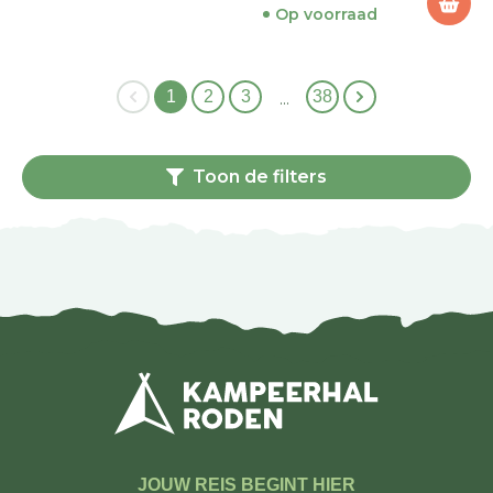
Op voorraad
1
2
3
38
…
Toon de filters
JOUW REIS BEGINT HIER