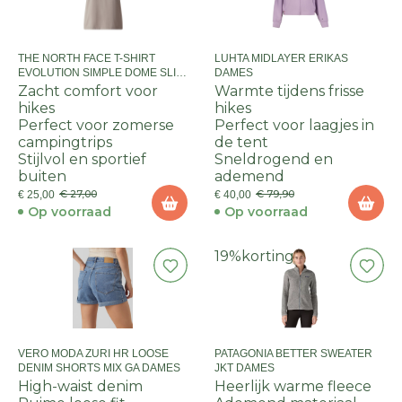
THE NORTH FACE T-SHIRT
LUHTA MIDLAYER ERIKAS
EVOLUTION SIMPLE DOME SLIM
DAMES
S/S DAMES
Zacht comfort voor
Warmte tijdens frisse
hikes
hikes
Perfect voor zomerse
Perfect voor laagjes in
campingtrips
de tent
Stijlvol en sportief
Sneldrogend en
buiten
ademend
€ 27,00
€ 79,90
€ 25,00
€ 40,00
Op voorraad
Op voorraad
19%
korting
VERO MODA ZURI HR LOOSE
PATAGONIA BETTER SWEATER
DENIM SHORTS MIX GA DAMES
JKT DAMES
High-waist denim
Heerlijk warme fleece