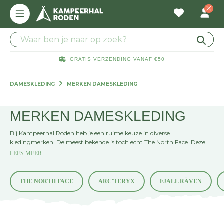
GRATIS VERZENDING VANAF €50
DAMESKLEDING
MERKEN DAMESKLEDING
MERKEN DAMESKLEDING
Bij Kampeerhal Roden heb je een ruime keuze in diverse
kledingmerken. De meest bekende is toch echt The North Face. Deze
prachtige kleding kennen we allemaal. Maar ook voor een jas van Jack
LEES MEER
Wolfskin, een vest van Kjelvik of een outfit van Vero Moda ben je hier
aan het juiste adres.
THE NORTH FACE
ARC'TERYX
FJALL RÄVEN