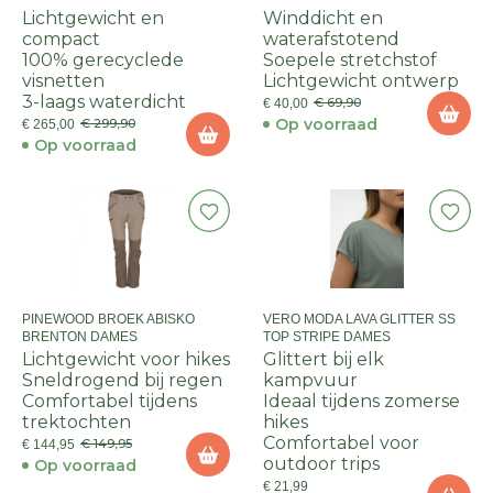
Lichtgewicht en
Winddicht en
compact
waterafstotend
100% gerecyclede
Soepele stretchstof
visnetten
Lichtgewicht ontwerp
3-laags waterdicht
€ 69,90
€ 40,00
Op voorraad
€ 299,90
€ 265,00
Op voorraad
PINEWOOD BROEK ABISKO
VERO MODA LAVA GLITTER SS
BRENTON DAMES
TOP STRIPE DAMES
Lichtgewicht voor hikes
Glittert bij elk
Sneldrogend bij regen
kampvuur
Comfortabel tijdens
Ideaal tijdens zomerse
trektochten
hikes
Comfortabel voor
€ 149,95
€ 144,95
outdoor trips
Op voorraad
€ 21,99