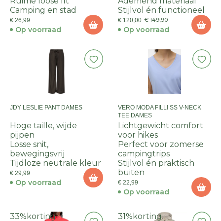
Ruime loose fit
Ademend materiaal
Camping en stad
Stijlvol én functioneel
€ 149,90
€ 26,99
€ 120,00
Op voorraad
Op voorraad
JDY LESLIE PANT DAMES
VERO MODA FILLI SS V-NECK
TEE DAMES
Hoge taille, wijde
Lichtgewicht comfort
pijpen
voor hikes
Losse snit,
Perfect voor zomerse
bewegingsvrij
campingtrips
Tijdloze neutrale kleur
Stijlvol én praktisch
buiten
€ 29,99
Op voorraad
€ 22,99
Op voorraad
33%
korting
31%
korting