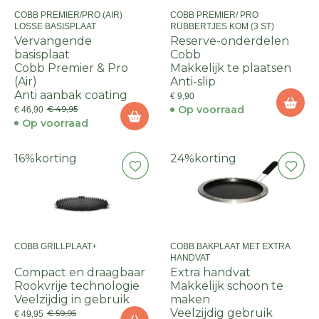
COBB PREMIER/PRO (AIR)
COBB PREMIER/ PRO
LOSSE BASISPLAAT
RUBBERTJES KOM (3 ST)
Vervangende
Reserve-onderdelen
basisplaat
Cobb
Cobb Premier & Pro
Makkelijk te plaatsen
(Air)
Anti-slip
Anti aanbak coating
€ 9,90
Op voorraad
€ 49,95
€ 46,90
Op voorraad
16%
korting
24%
korting
COBB GRILLPLAAT+
COBB BAKPLAAT MET EXTRA
HANDVAT
Compact en draagbaar
Extra handvat
Rookvrije technologie
Makkelijk schoon te
Veelzijdig in gebruik
maken
Veelzijdig gebruik
€ 59,95
€ 49,95