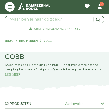
GRATIS VERZENDING VANAF €50
BBQ'S
BBQ MERKEN
COBB
COBB
Koken met COBB is makkelijk en leuk. Hij gaat met je mee naar de
camping, het strand of het park, of gebruik hem op het balkon, in de
tuin of op de boot. Overal waar je wilt, kun je heerlijk koken. Maar er is
LEES MEER
meer! COBB is ook veilig, veelzijdig en in 3 minuten heet. Met de
accessoires zijn de mogelijkheden van COBB eindeloos.
32 PRODUCTEN
Aanbevolen