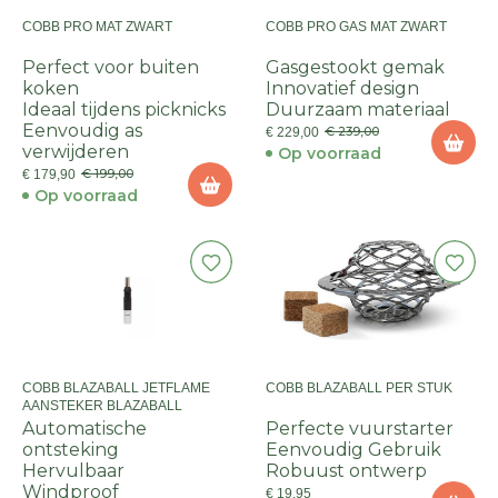
COBB PRO MAT ZWART
COBB PRO GAS MAT ZWART
Perfect voor buiten
Gasgestookt gemak
koken
Innovatief design
Ideaal tijdens picknicks
Duurzaam materiaal
Eenvoudig as
€ 239,00
€ 229,00
verwijderen
Op voorraad
€ 199,00
€ 179,90
Op voorraad
COBB BLAZABALL JETFLAME
COBB BLAZABALL PER STUK
AANSTEKER BLAZABALL
Automatische
Perfecte vuurstarter
ontsteking
Eenvoudig Gebruik
Hervulbaar
Robuust ontwerp
Windproof
€ 19,95