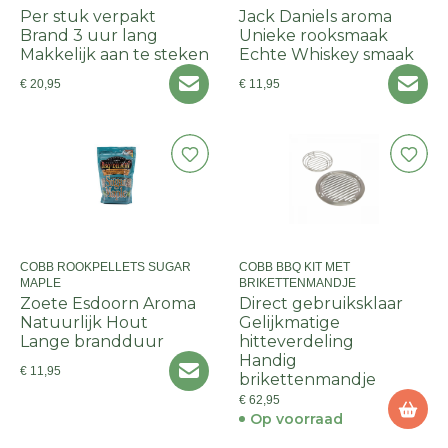
Per stuk verpakt
Jack Daniels aroma
Brand 3 uur lang
Unieke rooksmaak
Makkelijk aan te steken
Echte Whiskey smaak
€ 20,95
€ 11,95
COBB ROOKPELLETS SUGAR
COBB BBQ KIT MET
MAPLE
BRIKETTENMANDJE
Zoete Esdoorn Aroma
Direct gebruiksklaar
Natuurlijk Hout
Gelijkmatige
Lange brandduur
hitteverdeling
Handig
€ 11,95
brikettenmandje
€ 62,95
Op voorraad