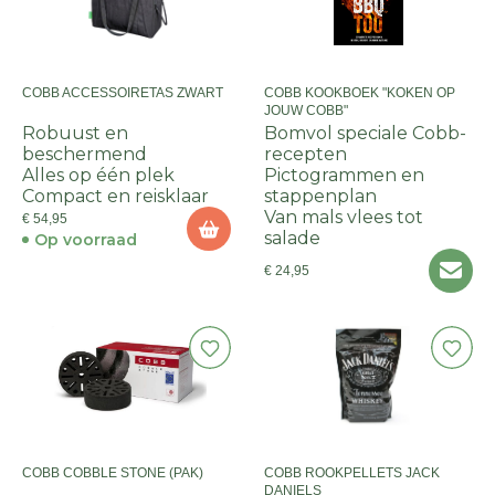
COBB ACCESSOIRETAS ZWART
COBB KOOKBOEK "KOKEN OP
JOUW COBB"
Robuust en
Bomvol speciale Cobb-
beschermend
recepten
Alles op één plek
Pictogrammen en
Compact en reisklaar
stappenplan
Van mals vlees tot
€ 54,95
salade
Op voorraad
€ 24,95
COBB COBBLE STONE (PAK)
COBB ROOKPELLETS JACK
DANIELS