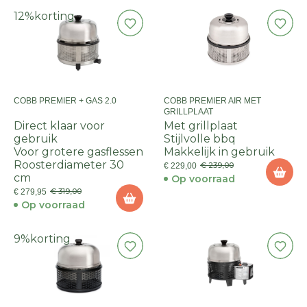
12%
korting
COBB PREMIER + GAS 2.0
COBB PREMIER AIR MET
GRILLPLAAT
Direct klaar voor
Met grillplaat
gebruik
Stijlvolle bbq
Voor grotere gasflessen
Makkelijk in gebruik
Roosterdiameter 30
€ 239,00
€ 229,00
cm
Op voorraad
€ 319,00
€ 279,95
Op voorraad
9%
korting