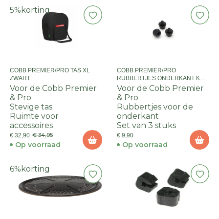
5%
korting
COBB PREMIER/PRO TAS XL
COBB PREMIER/PRO
ZWART
RUBBERTJES ONDERKANT KOM
(3STUKS)
Voor de Cobb Premier
Voor de Cobb Premier
& Pro
& Pro
Stevige tas
Rubbertjes voor de
Ruimte voor
onderkant
accessoires
Set van 3 stuks
€ 34,95
€ 32,90
€ 9,90
Op voorraad
Op voorraad
6%
korting