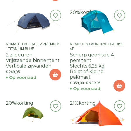
20%
korting
NOMAD TENT JADE 2 PREMIUM
NEMO TENT AURORA HIGHRISE
- TITANIUM BLUE
4P
2 zijdeuren
Scherp geprijsde 4-
Vrijstaande binnentent
pers tent
Verticale zijwanden
Slechts 6,25 kg
Relatief kleine
€ 249,95
pakmaat
Op voorraad
€ 449,95
€ 359,00
Op voorraad
20%
korting
21%
korting