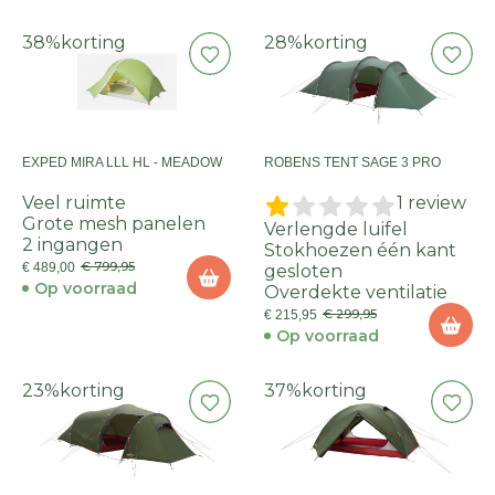
38%
korting
28%
korting
EXPED MIRA LLL HL - MEADOW
ROBENS TENT SAGE 3 PRO
Veel ruimte
1 review
Grote mesh panelen
Verlengde luifel
2 ingangen
Stokhoezen één kant
€ 799,95
€ 489,00
gesloten
Op voorraad
Overdekte ventilatie
€ 299,95
€ 215,95
Op voorraad
23%
korting
37%
korting