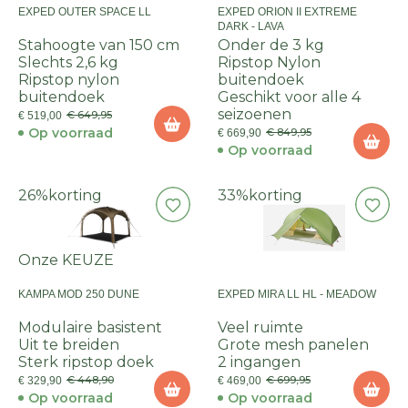
EXPED OUTER SPACE LL
EXPED ORION II EXTREME
DARK - LAVA
Stahoogte van 150 cm
Onder de 3 kg
Slechts 2,6 kg
Ripstop Nylon
Ripstop nylon
buitendoek
buitendoek
Geschikt voor alle 4
seizoenen
€ 649,95
€ 519,00
Op voorraad
€ 849,95
€ 669,90
Op voorraad
26%
korting
33%
korting
Onze KEUZE
KAMPA MOD 250 DUNE
EXPED MIRA LL HL - MEADOW
Modulaire basistent
Veel ruimte
Uit te breiden
Grote mesh panelen
Sterk ripstop doek
2 ingangen
€ 448,90
€ 699,95
€ 329,90
€ 469,00
Op voorraad
Op voorraad