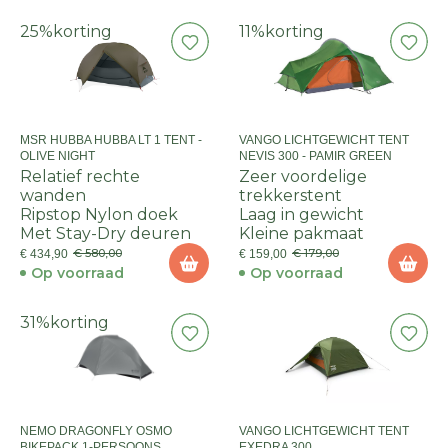
25%
korting
11%
korting
MSR HUBBA HUBBA LT 1 TENT -
VANGO LICHTGEWICHT TENT
OLIVE NIGHT
NEVIS 300 - PAMIR GREEN
Relatief rechte
Zeer voordelige
wanden
trekkerstent
Ripstop Nylon doek
Laag in gewicht
Met Stay-Dry deuren
Kleine pakmaat
€ 580,00
€ 179,00
€ 434,90
€ 159,00
Op voorraad
Op voorraad
31%
korting
NEMO DRAGONFLY OSMO
VANGO LICHTGEWICHT TENT
BIKEPACK 1-PERSOONS
EXEDRA 300