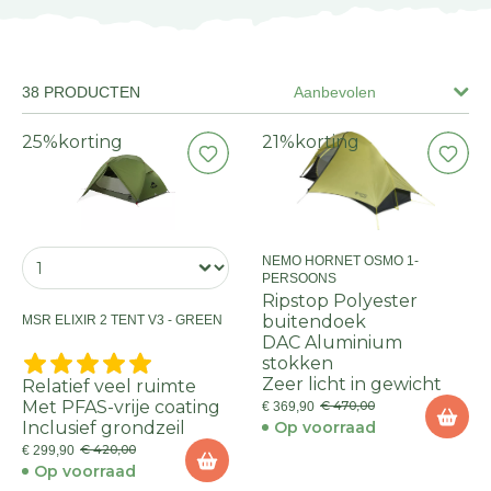
38 PRODUCTEN
Aanbevolen
25%
korting
21%
korting
NEMO HORNET OSMO 1-
PERSOONS
Ripstop Polyester
buitendoek
MSR ELIXIR 2 TENT V3 - GREEN
DAC Aluminium
stokken
Zeer licht in gewicht
Relatief veel ruimte
Met PFAS-vrije coating
€ 470,00
€ 369,90
Inclusief grondzeil
Op voorraad
€ 420,00
€ 299,90
Op voorraad