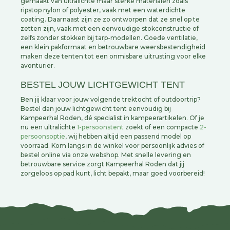
gemaakt van ultralichte maar sterke materialen zoals
ripstop nylon of polyester, vaak met een waterdichte
coating. Daarnaast zijn ze zo ontworpen dat ze snel op te
zetten zijn, vaak met een eenvoudige stokconstructie of
zelfs zonder stokken bij tarp-modellen. Goede ventilatie,
een klein pakformaat en betrouwbare weersbestendigheid
maken deze tenten tot een onmisbare uitrusting voor elke
avonturier.
BESTEL JOUW LICHTGEWICHT TENT
Ben jij klaar voor jouw volgende trektocht of outdoortrip?
Bestel dan jouw lichtgewicht tent eenvoudig bij
Kampeerhal Roden, dé specialist in kampeerartikelen. Of je
nu een ultralichte
1-persoonstent
zoekt of een compacte
2-
persoonsoptie
, wij hebben altijd een passend model op
voorraad. Kom langs in de winkel voor persoonlijk advies of
bestel online via onze webshop. Met snelle levering en
betrouwbare service zorgt Kampeerhal Roden dat jij
zorgeloos op pad kunt, licht bepakt, maar goed voorbereid!