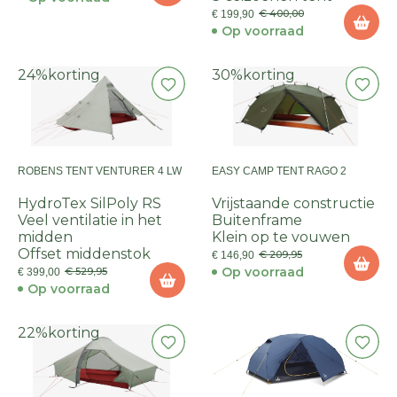
€ 400,00
€ 199,90
Op voorraad
24%
korting
30%
korting
ROBENS TENT VENTURER 4 LW
EASY CAMP TENT RAGO 2
HydroTex SilPoly RS
Vrijstaande constructie
Veel ventilatie in het
Buitenframe
midden
Klein op te vouwen
Offset middenstok
€ 209,95
€ 146,90
Op voorraad
€ 529,95
€ 399,00
Op voorraad
22%
korting