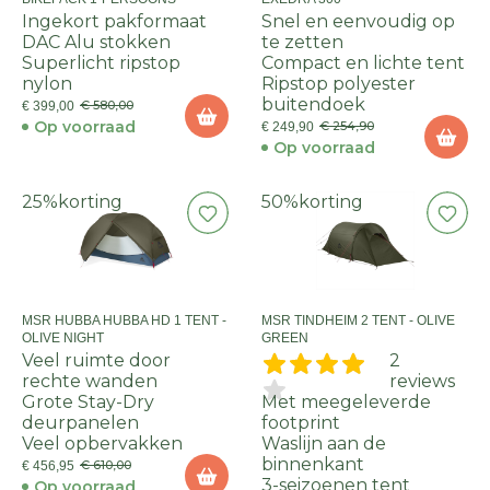
Ingekort pakformaat
Snel en eenvoudig op
DAC Alu stokken
te zetten
Superlicht ripstop
Compact en lichte tent
nylon
Ripstop polyester
buitendoek
€ 580,00
€ 399,00
Op voorraad
€ 254,90
€ 249,90
Op voorraad
25%
korting
50%
korting
MSR HUBBA HUBBA HD 1 TENT -
MSR TINDHEIM 2 TENT - OLIVE
OLIVE NIGHT
GREEN
Veel ruimte door
2
rechte wanden
reviews
Grote Stay-Dry
Met meegeleverde
deurpanelen
footprint
Veel opbervakken
Waslijn aan de
binnenkant
€ 610,00
€ 456,95
3-seizoenen tent
Op voorraad