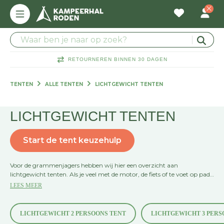
RETOURNEREN BINNEN 30 DAGEN
TENTEN
ALLE TENTEN
LICHTGEWICHT TENTEN
LICHTGEWICHT TENTEN
Start de tent keuzehulp
Voor de grammenjagers hebben wij hier een overzicht aan
lichtgewicht tenten. Als je veel met de motor, de fiets of te voet op pad
bent, is het begrijpelijk dat je niet zwaar bepakt wilt zijn. Een
LEES MEER
lichtgewicht tent is niet alleen makkelijk op te zetten, maar ook weer
snel droog. Dat is ideaal als je gauw weer door wilt naar de volgende
plek.
LICHTGEWICHT 2 PERSOONS TENT
LICHTGEWICHT 3 PERS