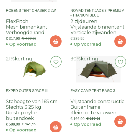
ROBENS TENT CHASER 2 LW
NOMAD TENT JADE 3 PREMIUM
- TITANIUM BLUE
FlexPitch
2 zijdeuren
Mesh binnenkant
Vrijstaande binnentent
Verhoogde rand
Verticale zijwanden
€ 409,95
€ 317,90
€ 289,95
Op voorraad
Op voorraad
21%
korting
30%
korting
EXPED OUTER SPACE III
EASY CAMP TENT RAGO 3
Stahoogte van 165 cm
Vrijstaande constructie
Slechts 3,25 kg
Buitenframe
Ripstop nylon
Klein op te vouwen
buitendoek
€ 239,95
€ 166,90
Op voorraad
€ 749,95
€ 589,00
Op voorraad