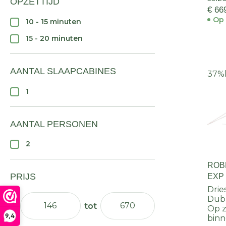
OPZETTIJD
€ 66
Op 
10 - 15 minuten
15 - 20 minuten
AANTAL SLAAPCABINES
37%
1
AANTAL PERSONEN
2
ROB
PRIJS
EXP
Drie
Dubb
Op z
9,4
binn