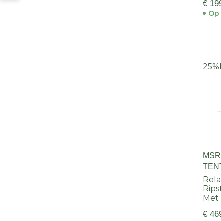
€ 19
Op 
25%
MSR
TENT
Rela
Rips
Met 
€ 46