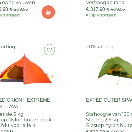
n op te vouwen
Verhoogde rand
6,90
€ 209,95
€ 317,90
€ 409,95
voorraad
Op voorraad
korting
20%
korting
ED ORION II EXTREME
EXPED OUTER SPA
 - LAVA
r de 3 kg
Stahoogte van 150
top Nylon buitendoek
Slechts 2,6 kg
hikt voor alle 4
Ripstop nylon bui
oenen