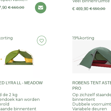
Veel binnenruimte
7,90
€ 660,00
€ 469,90
€ 550,00
korting
19%
korting
ED LYRA LL - MEADOW
ROBENS TENT AST
PRO
 de 2 kg
Op zichzelf staand
tendoek kan worden
binnentent
erold
Dubbele voorruimt
staande binnentent
Variabele deuren