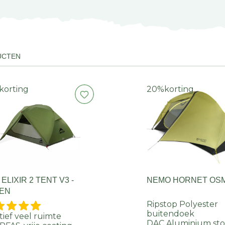
UCTEN
korting
20%
korting
ELIXIR 2 TENT V3 -
NEMO HORNET OSM
EN
Ripstop Polyester
buitendoek
tief veel ruimte
DAC Aluminium st