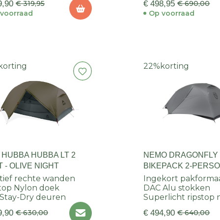
9,90
€ 319,95
€ 498,95
€ 690,00
voorraad
Op voorraad
korting
22%
korting
 HUBBA HUBBA LT 2
NEMO DRAGONFLY
 - OLIVE NIGHT
BIKEPACK 2-PERS
tief rechte wanden
Ingekort pakforma
top Nylon doek
DAC Alu stokken
Stay-Dry deuren
Superlicht ripstop 
9,90
€ 630,00
€ 494,90
€ 640,00