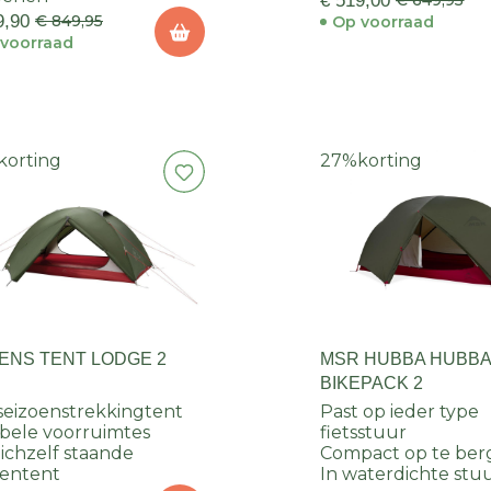
€ 519,00
€ 649,95
9,90
€ 849,95
Op voorraad
voorraad
korting
27%
korting
ENS TENT LODGE 2
MSR HUBBA HUBB
BIKEPACK 2
seizoenstrekkingtent
Past op ieder type
ele voorruimtes
fietsstuur
ichzelf staande
Compact op te ber
entent
In waterdichte stu