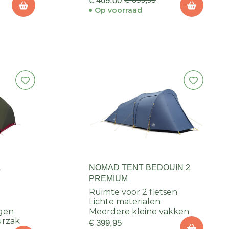
€ 469,00
€ 699,95
Op voorraad
A
NOMAD TENT BEDOUIN 2
PREMIUM
Ruimte voor 2 fietsen
Lichte materialen
gen
Meerdere kleine vakken
urzak
€ 399,95