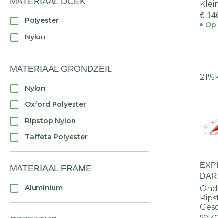
MATERIAAL DOEK
Klei
€ 14
Polyester
Op 
Nylon
MATERIAAL GRONDZEIL
21%
Nylon
Oxford Polyester
Ripstop Nylon
Taffeta Polyester
EXP
MATERIAAL FRAME
DARK
Aluminium
Onde
Rips
Gesc
seiz