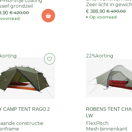
PFAS-vrije coating
Zeer licht in gewic
usief grondzeil
€ 388,90
€ 490,00
9,90
€ 420,00
Op voorraad
voorraad
korting
22%
korting
Y CAMP TENT RAGO 2
ROBENS TENT CHA
LW
staande constructie
FlexPitch
tenframe
Mesh binnenkant