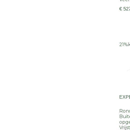
€ 52
21%
EXP
Rond
Bui
opg
Vrij