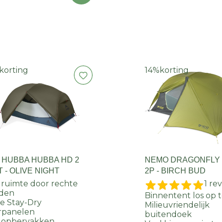
korting
14%
korting
 HUBBA HUBBA HD 2
NEMO DRAGONFLY
 - OLIVE NIGHT
2P - BIRCH BUD
 ruimte door rechte
1 re
den
Binnentent los op 
e Stay-Dry
Milieuvriendelijk
rpanelen
buitendoek
 opbervakken