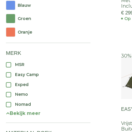
Met 
Blauw
Incl
€ 29
Groen
Op 
Oranje
MERK
30%
MSR
Easy Camp
Exped
Nemo
Nomad
EAS
Bekijk meer
Vrij
Bui