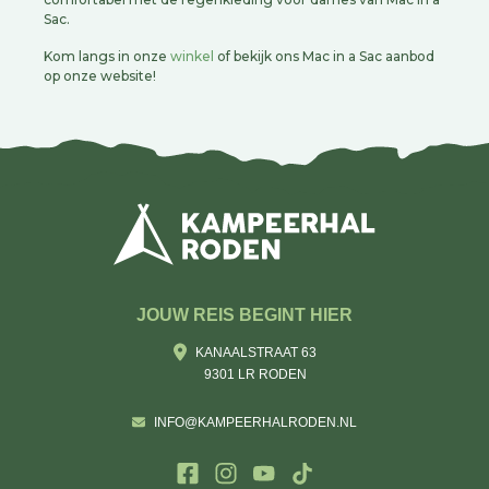
Sac.
Kom langs in onze
winkel
of bekijk ons Mac in a Sac aanbod
op onze website!
JOUW REIS BEGINT HIER
KANAALSTRAAT 63
9301 LR RODEN
INFO@KAMPEERHALRODEN.NL