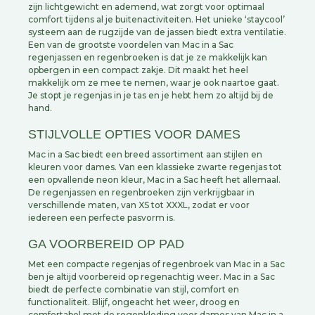
zijn lichtgewicht en ademend, wat zorgt voor optimaal
comfort tijdens al je buitenactiviteiten. Het unieke ‘staycool’
systeem aan de rugzijde van de jassen biedt extra ventilatie.
Een van de grootste voordelen van Mac in a Sac
regenjassen en regenbroeken is dat je ze makkelijk kan
opbergen in een compact zakje. Dit maakt het heel
makkelijk om ze mee te nemen, waar je ook naartoe gaat.
Je stopt je regenjas in je tas en je hebt hem zo altijd bij de
hand.
STIJLVOLLE OPTIES VOOR DAMES
Mac in a Sac biedt een breed assortiment aan stijlen en
kleuren voor dames. Van een klassieke zwarte regenjas tot
een opvallende neon kleur, Mac in a Sac heeft het allemaal.
De regenjassen en regenbroeken zijn verkrijgbaar in
verschillende maten, van XS tot XXXL, zodat er voor
iedereen een perfecte pasvorm is.
GA VOORBEREID OP PAD
Met een compacte regenjas of regenbroek van Mac in a Sac
ben je altijd voorbereid op regenachtig weer. Mac in a Sac
biedt de perfecte combinatie van stijl, comfort en
functionaliteit. Blijf, ongeacht het weer, droog en
comfortabel met de regenkleding voor dames van Mac in a