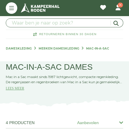
RETOURNEREN BINNEN 30 DAGEN
DAMESKLEDING
MERKEN DAMESKLEDING
MAC-IN-A-SAC
MAC-IN-A-SAC DAMES
Mac in a Sac maakt sinds 1987 lichtgewicht, compacte regenkleding.
De regenjassen en regenbroeken van Mac in a Sac kun je gemakkelijk
opvouwen en meenemen in een klein zakje. Ideaal voor als je
LEES MEER
onverwacht in een regenbui terechtkomt. De regenjassen van Mac in a
Sac zijn verkrijgbaar in veel verschillende vrolijke kleuren, zo zit er altijd
één tussen die bij jouw stijl past. Mac in a Sac is perfect voor iedereen die
graag buiten is, maar niet nat wil worden door de regen.
4 PRODUCTEN
Aanbevolen