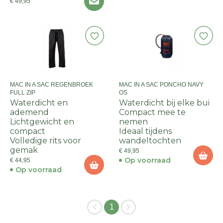
€ 49,95
MAC IN A SAC REGENBROEK
MAC IN A SAC PONCHO NAVY
FULL ZIP
OS
Waterdicht en
Waterdicht bij elke bui
ademend
Compact mee te
Lichtgewicht en
nemen
compact
Ideaal tijdens
Volledige rits voor
wandeltochten
gemak
€ 49,95
Op voorraad
€ 44,95
Op voorraad
1