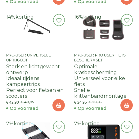
Op voorraad
Op voorraad
14%
korting
16%
korting
PRO-USER UNIVERSELE
PRO-USER PRO USER FIETS
OPRIJGOOT
BESCHERMSET
Sterk en lichtgewicht
Optimale
ontwerp
krasbescherming
Ideaal tijdens
Universeel voor elke
kampeertrips
fiets
Perfect voor fietsen en
Snelle
scooters
klittenbandmontage
€ 49,95
€ 29,95
€ 42,90
€ 24,95
Op voorraad
Op voorraad
7%
korting
7%
korting