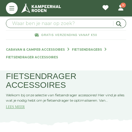
GRATIS VERZENDING VANAF €50
CARAVAN & CAMPER ACCESSOIRES
FIETSENDRAGERS
FIETSENDRAGER ACCESSOIRES
FIETSENDRAGER
ACCESSOIRES
Welkom bij onze selectie van fietsendrager accessoires! Hier vind je alles
wat je nodig hebt om je fietsendrager te optimaliseren. Van
beschermhoezen tot uitbreidingssets, wij hebben de perfecte
LEES MEER
aanvulling voor je fietsavonturen. Kies de accessoires die bij je passen en
maak je fietsuitjes nog plezieriger!