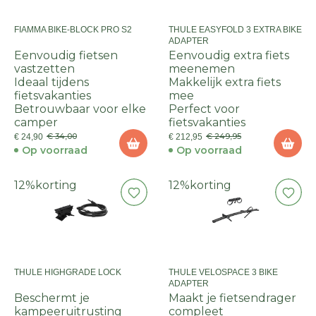
FIAMMA BIKE-BLOCK PRO S2
THULE EASYFOLD 3 EXTRA BIKE
ADAPTER
Eenvoudig fietsen
Eenvoudig extra fiets
vastzetten
meenemen
Ideaal tijdens
Makkelijk extra fiets
fietsvakanties
mee
Betrouwbaar voor elke
Perfect voor
camper
fietsvakanties
€ 34,00
€ 249,95
€ 24,90
€ 212,95
Op voorraad
Op voorraad
12%
korting
12%
korting
THULE HIGHGRADE LOCK
THULE VELOSPACE 3 BIKE
ADAPTER
Beschermt je
Maakt je fietsendrager
kampeeruitrusting
compleet