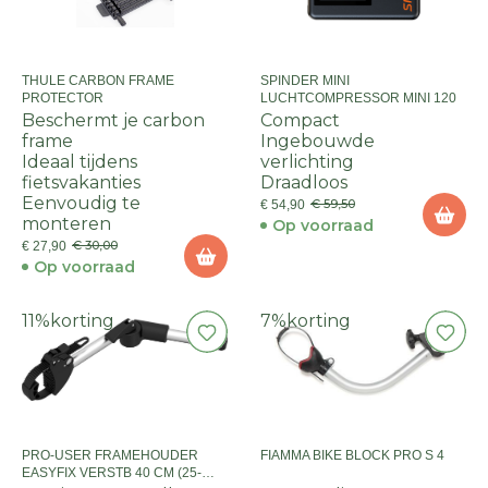
THULE CARBON FRAME
SPINDER MINI
PROTECTOR
LUCHTCOMPRESSOR MINI 120
Beschermt je carbon
Compact
frame
Ingebouwde
Ideaal tijdens
verlichting
fietsvakanties
Draadloos
Eenvoudig te
€ 59,50
€ 54,90
monteren
Op voorraad
€ 30,00
€ 27,90
Op voorraad
11%
korting
7%
korting
PRO-USER FRAMEHOUDER
FIAMMA BIKE BLOCK PRO S 4
EASYFIX VERSTB 40 CM (25-