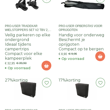
PRO-USER TRADEKAR
PRO-USER OPBERGTAS VOOR
WIELSTOPPERS SET V2 TBV 2,2-
OPRIJGOTEN
3,25 BANDEN
Veilig parkeren op elke
Handig voor onderweg
ondergrond
Beschermt je
Ideaal tijdens
oprijgoten
campertrips
Compact op te bergen
Compact voor elke
€ 9,95
€ 8,90
kampeerplek
Op voorraad
€ 39,90
€ 32,95
Op voorraad
27%
korting
17%
korting