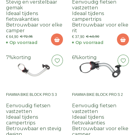
30MM)
Stevig en verstelbaar
Eenvoudig fietsen
gemak
vastzetten
Ideaal tijdens
Ideaal tijdens
fietsvakanties
campertrips
Betrouwbaar voor elke
Betrouwbaar voor elke
camper
rit
€ 72,95
€ 40,90
€ 64,90
€ 37,90
Op voorraad
Op voorraad
7%
korting
6%
korting
FIAMMA BIKE BLOCK PRO S 3
FIAMMA BIKE BLOCK PRO S 2
Eenvoudig fietsen
Eenvoudig fietsen
vastzetten
vastzetten
Ideaal tijdens
Ideaal tijdens
campertrips
fietsvakanties
Betrouwbaar en stevig
Betrouwbaar voor elke
design
camper