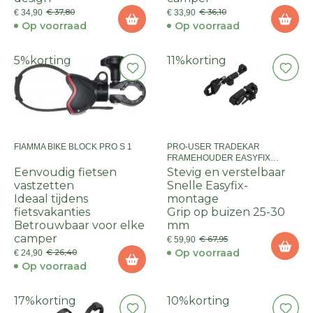
€ 37,80
€ 36,10
€ 34,90
€ 33,90
Op voorraad
Op voorraad
5%
korting
11%
korting
FIAMMA BIKE BLOCK PRO S 1
PRO-USER TRADEKAR
FRAMEHOUDER EASYFIX
VERSTELBAAR 27CM (25-30MM)
Eenvoudig fietsen
Stevig en verstelbaar
vastzetten
Snelle Easyfix-
Ideaal tijdens
montage
fietsvakanties
Grip op buizen 25-30
Betrouwbaar voor elke
mm
camper
€ 67,95
€ 59,90
Op voorraad
€ 26,40
€ 24,90
Op voorraad
17%
korting
10%
korting