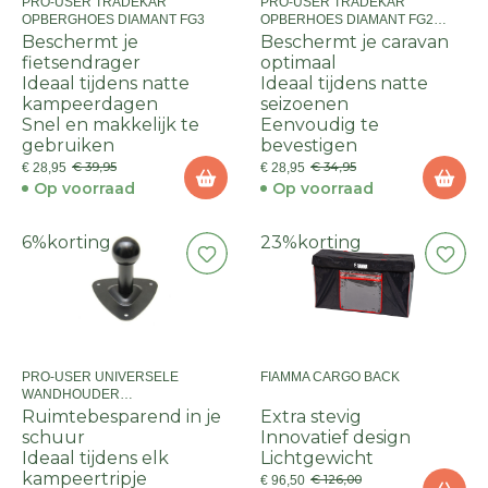
PRO-USER TRADEKAR
PRO-USER TRADEKAR
OPBERGHOES DIAMANT FG3
OPBERHOES DIAMANT FG2
PLUS
Beschermt je
Beschermt je caravan
fietsendrager
optimaal
Ideaal tijdens natte
Ideaal tijdens natte
kampeerdagen
seizoenen
Snel en makkelijk te
Eenvoudig te
gebruiken
bevestigen
€ 39,95
€ 34,95
€ 28,95
€ 28,95
Op voorraad
Op voorraad
6%
korting
23%
korting
PRO-USER UNIVERSELE
FIAMMA CARGO BACK
WANDHOUDER
FIETSENDRAGERS
Ruimtebesparend in je
Extra stevig
schuur
Innovatief design
Ideaal tijdens elk
Lichtgewicht
kampeertripje
€ 126,00
€ 96,50