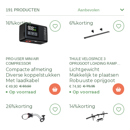
191 PRODUCTEN
Aanbevolen
16%
korting
6%
korting
PRO-USER MINI AIR
THULE VELOSPACE 3
COMPRESSOR
OPRIJGOOT LOADING RAMP
BLACK
Compacte afmeting
Lichtgewicht
Diverse koppelstukken
Makkelijk te plaatsen
Met laadkabel
Robuuste oprijgoot
€ 59,50
€ 79,95
€ 49,90
€ 74,90
Op voorraad
Op voorraad
26%
korting
14%
korting