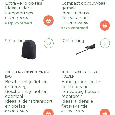
Extra veilig op reis
Compact opvouwbaar
Ideaal tijdens
gemak
kampeertrips
Ideaal tijdens
fietsvakanties
€ 99,95
€ 87,90
Op voorraad
€ 209,95
€ 182,90
Op voorraad
9%
korting
10%
korting
THULE EPOS 2BIKE STORAGE
THULE EPOS BIKE REPAIR
BAG
HOLDER
Beschermt je fietsen
Handig voor snelle
onderweg
fietsreparatie
Beschermt je fietsen
Eenvoudig fietsen
optimaal
repareren
Ideaal tijdens transport
Ideaal tijdens je
en opslag
fietsvakantie
€ 54,95
€ 59,95
€ 49,90
€ 53,95