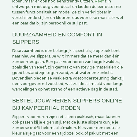
lopen, maar er ook nog eens trendy uitzien.
Reef
zijn
ontworpen met oog voor detail en bieden de perfecte mix
tussen functionaliteit en mode. Ze zijn verkrijgbaar in
verschillende stijlen en kleuren, dus voor elke man is er wel
een paar dat bij zijn persoonlijke stijl past.
DUURZAAMHEID EN COMFORT IN
SLIPPERS
Duurzaamheid is een belangrijk aspect als je op zoek bent
naar nieuwe slippers. Je wilt immers dat ze meer dan één
zomer meegaan. Een paar voor heren van hoge kwaliteit,
zoals die van Reef, zijn gemaakt van stevige materialen die
goed bestand zijn tegen zand, zout water en zonlicht.
Bovendien bieden ze vaak extra voetondersteuning dankzij
een voorgevormd voetbed, wat ze ideaal maakt voor lange
wandelingen op het strand of een actieve dag in de stad.
BESTEL JOUW HEREN SLIPPERS ONLINE
BIJ KAMPEERHAL RODEN
Slippers voor heren zijn niet alleen praktisch, maar kunnen
ook passen bij je eigen stijl. Met de juiste slippers kun je je
zomerse outfit helemaal afmaken. Kies voor een neutrale
kleur als je gaat voor een tijdloze look, of pak uit met een