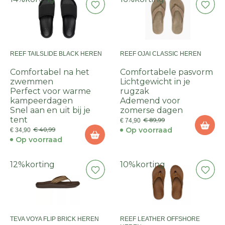
REEF TAILSLIDE BLACK HEREN
REEF OJAI CLASSIC HEREN
Comfortabel na het
Comfortabele pasvorm
zwemmen
Lichtgewicht in je
Perfect voor warme
rugzak
kampeerdagen
Ademend voor
Snel aan en uit bij je
zomerse dagen
tent
€ 89,99
€ 74,90
Op voorraad
€ 40,99
€ 34,90
Op voorraad
12%
korting
10%
korting
TEVA VOYA FLIP BRICK HEREN
REEF LEATHER OFFSHORE