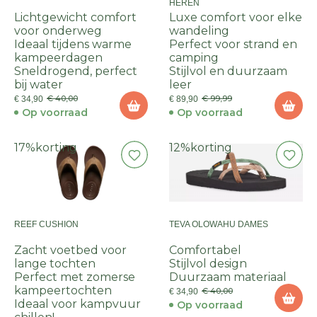
HEREN
Lichtgewicht comfort
Luxe comfort voor elke
voor onderweg
wandeling
Ideaal tijdens warme
Perfect voor strand en
kampeerdagen
camping
Sneldrogend, perfect
Stijlvol en duurzaam
bij water
leer
€ 40,00
€ 99,99
€ 34,90
€ 89,90
Op voorraad
Op voorraad
17%
korting
12%
korting
REEF CUSHION
TEVA OLOWAHU DAMES
Zacht voetbed voor
Comfortabel
lange tochten
Stijlvol design
Perfect met zomerse
Duurzaam materiaal
kampeertochten
€ 40,00
€ 34,90
Ideaal voor kampvuur
Op voorraad