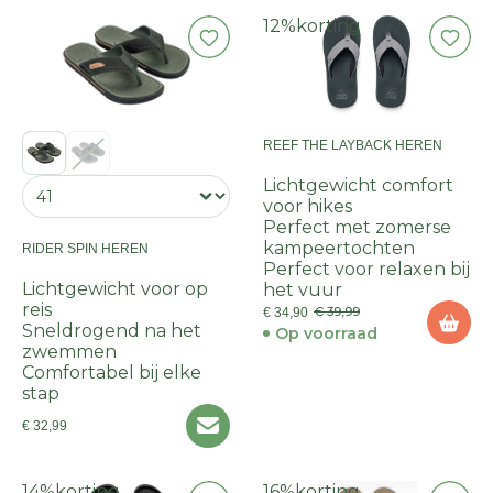
12%
korting
REEF THE LAYBACK HEREN
Lichtgewicht comfort
voor hikes
Perfect met zomerse
kampeertochten
RIDER SPIN HEREN
Perfect voor relaxen bij
Lichtgewicht voor op
het vuur
reis
€ 39,99
€ 34,90
Sneldrogend na het
Op voorraad
zwemmen
Comfortabel bij elke
stap
€ 32,99
14%
korting
16%
korting