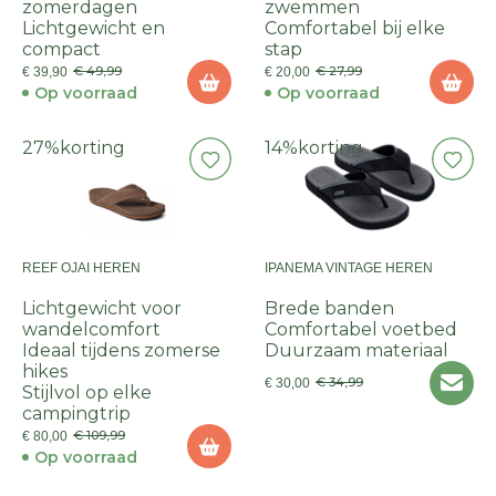
zomerdagen
zwemmen
Lichtgewicht en
Comfortabel bij elke
compact
stap
€ 49,99
€ 27,99
€ 39,90
€ 20,00
Op voorraad
Op voorraad
27%
korting
14%
korting
REEF OJAI HEREN
IPANEMA VINTAGE HEREN
Lichtgewicht voor
Brede banden
wandelcomfort
Comfortabel voetbed
Ideaal tijdens zomerse
Duurzaam materiaal
hikes
€ 34,99
€ 30,00
Stijlvol op elke
campingtrip
€ 109,99
€ 80,00
Op voorraad