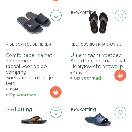
16%
korting
RIDER SPIN SLIDE HEREN
REEF CUSHION PHANTOM 2.0
Comfortabel na het
Ultiem zacht voetbed
zwemmen
Sneldrogend materiaal
Ideaal voor op de
Lichtgewicht ontwerp
camping
€ 59,99
€ 49,90
Snel aan en uit bij je
Op voorraad
tent
€ 34,99
Op voorraad
14%
korting
16%
korting