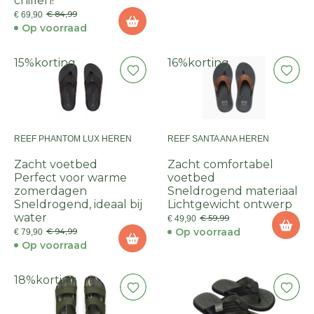
chillen!
€ 84,99
€ 69,90
Op voorraad
15%
korting
16%
korting
REEF PHANTOM LUX HEREN
REEF SANTA ANA HEREN
Zacht voetbed
Zacht comfortabel
Perfect voor warme
voetbed
zomerdagen
Sneldrogend materiaal
Sneldrogend, ideaal bij
Lichtgewicht ontwerp
water
€ 59,99
€ 49,90
Op voorraad
€ 94,99
€ 79,90
Op voorraad
18%
korting