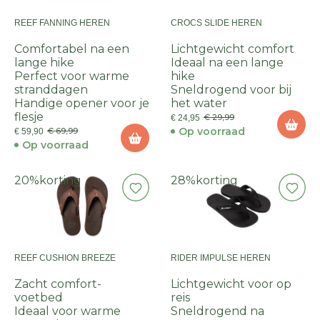
REEF FANNING HEREN
CROCS SLIDE HEREN
Comfortabel na een
Lichtgewicht comfort
lange hike
Ideaal na een lange
Perfect voor warme
hike
stranddagen
Sneldrogend voor bij
Handige opener voor je
het water
flesje
€ 29,99
€ 24,95
Op voorraad
€ 69,99
€ 59,90
Op voorraad
20%
korting
28%
korting
REEF CUSHION BREEZE
RIDER IMPULSE HEREN
Zacht comfort-
Lichtgewicht voor op
voetbed
reis
Ideaal voor warme
Sneldrogend na