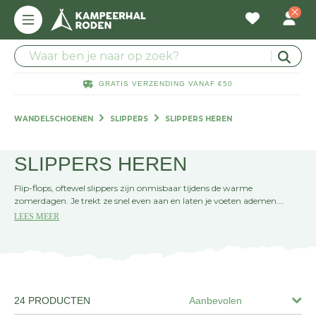
GRATIS VERZENDING VANAF €50
WANDELSCHOENEN
SLIPPERS
SLIPPERS HEREN
SLIPPERS HEREN
Flip-flops, oftewel slippers zijn onmisbaar tijdens de warme
zomerdagen. Je trekt ze snel even aan en laten je voeten ademen.
Heerlijk om ze aan te trekken naar zee, op de camping of tijdens je
LEES MEER
dagelijkse rondje door het park met de hond. Bij ons vind je slippers van
ondere andere het bekende surfmerk Reef, maar ook van Teva hebben
we een heel assortiment. Bekijk ons aanbod aan heren slippers
hieronder.
24 PRODUCTEN
Aanbevolen