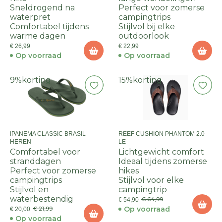
Sneldrogend na
Perfect voor zomerse
waterpret
campingtrips
Comfortabel tijdens
Stijlvol bij elke
warme dagen
outdoorlook
€ 26,99
€ 22,99
Op voorraad
Op voorraad
9%
korting
15%
korting
IPANEMA CLASSIC BRASIL
REEF CUSHION PHANTOM 2.0
HEREN
LE
Comfortabel voor
Lichtgewicht comfort
stranddagen
Ideaal tijdens zomerse
Perfect voor zomerse
hikes
campingtrips
Stijlvol voor elke
Stijlvol en
campingtrip
waterbestendig
€ 64,99
€ 54,90
Op voorraad
€ 21,99
€ 20,00
Op voorraad