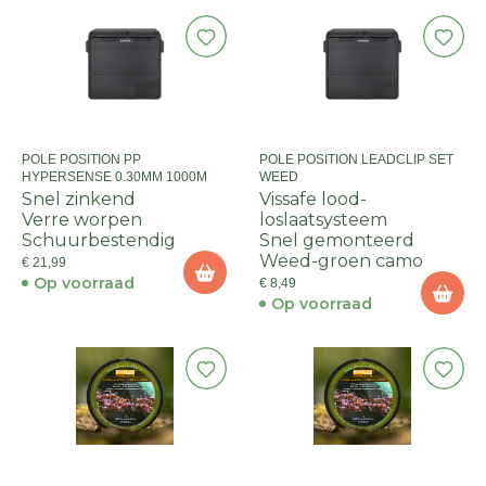
POLE POSITION PP
POLE POSITION LEADCLIP SET
HYPERSENSE 0.30MM 1000M
WEED
Snel zinkend
Vissafe lood-
Verre worpen
loslaatsysteem
Schuurbestendig
Snel gemonteerd
Weed-groen camo
€ 21,99
Op voorraad
€ 8,49
Op voorraad