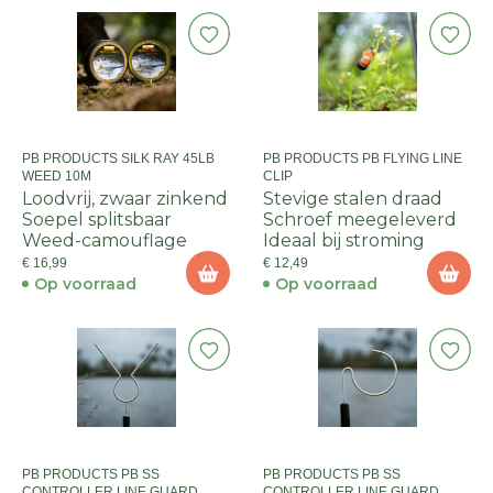
PB PRODUCTS SILK RAY 45LB
PB PRODUCTS PB FLYING LINE
WEED 10M
CLIP
Loodvrij, zwaar zinkend
Stevige stalen draad
Soepel splitsbaar
Schroef meegeleverd
Weed-camouflage
Ideaal bij stroming
€ 16,99
€ 12,49
Op voorraad
Op voorraad
PB PRODUCTS PB SS
PB PRODUCTS PB SS
CONTROLLER LINE GUARD
CONTROLLER LINE GUARD