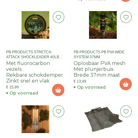
PB PRODUCTS STRETCH
PB PRODUCTS PB PVA WIDE
ATTACK SHOCKLEADER 40LB
SYSTEM 37MM
WEED 10M
Met fluorocarbon
Oplosbaar PVA mesh
vezels
Met plunjerbuis
Rekbare schokdemper
Brede 37mm maat
Zinkt snel en vlak
€ 13,49
Op voorraad
€ 15,99
Op voorraad