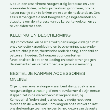
Kies uit een assortiment hoogwaardig karperaas en voer,
waaronder boilies,
pellets
, partikels en grondvoer, om de
karper naar je stek te lokken en ze aan de haak te slaan. Ons
aas is samengesteld met hoogwaardige ingrediënten en
attractors om de interesse van de karper te wekken en ze
te verleiden tot azen.
KLEDING EN BESCHERMING
Blijf comfortabel en beschermd tijdens lange visdagen met
onze collectie karperkleding en bescherming, waaronder
waterdichte jassen, thermische onderkleding, zonnebrillen,
petten en hoeden. Ontworpen voor comfort en
functionaliteit, biedt onze kleding en bescherming tegen
de elementen en verbetert het je algehele viservaring.
BESTEL JE KARPER ACCESSOIRES
ONLINE!
Of je nu een ervaren karpervisser bent die op zoek is naar
hoogwaardige
uitrusting
of een nieuwkomer die zijn eerste
stappen zet in de wereld van het karpervissen, bij
Kampeerhal Roden vind je alles wat je nodig hebt voor
succes aan de waterkant. Kom langs in onze winkel en laat
ons deskundige team je helpen bij het kiezen van de juiste