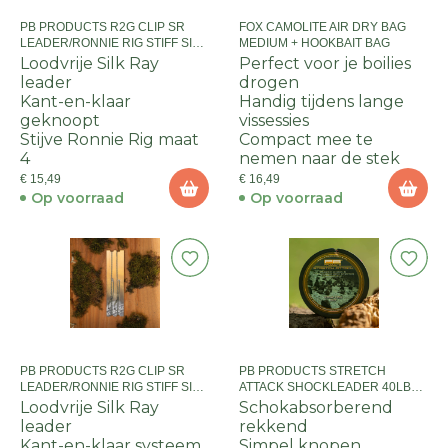
PB PRODUCTS R2G CLIP SR
FOX CAMOLITE AIR DRY BAG
LEADER/RONNIE RIG STIFF SIZE
MEDIUM + HOOKBAIT BAG
4 2PCS WEED
Loodvrije Silk Ray
Perfect voor je boilies
leader
drogen
Kant-en-klaar
Handig tijdens lange
geknoopt
vissessies
Stijve Ronnie Rig maat
Compact mee te
4
nemen naar de stek
€ 15,49
€ 16,49
Op voorraad
Op voorraad
PB PRODUCTS R2G CLIP SR
PB PRODUCTS STRETCH
LEADER/RONNIE RIG STIFF SIZE
ATTACK SHOCKLEADER 40LB
6 2PCS WEED
SILT 10M
Loodvrije Silk Ray
Schokabsorberend
leader
rekkend
Kant-en-klaar systeem
Simpel knopen