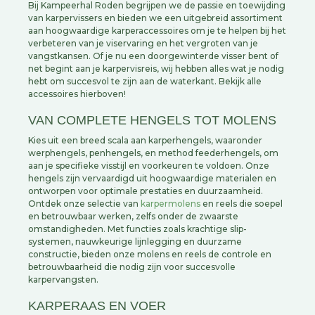
Bij Kampeerhal Roden begrijpen we de passie en toewijding
van karpervissers en bieden we een uitgebreid assortiment
aan hoogwaardige karperaccessoires om je te helpen bij het
verbeteren van je viservaring en het vergroten van je
vangstkansen. Of je nu een doorgewinterde visser bent of
net begint aan je karpervisreis, wij hebben alles wat je nodig
hebt om succesvol te zijn aan de waterkant. Bekijk alle
accessoires hierboven!
VAN COMPLETE HENGELS TOT MOLENS
Kies uit een breed scala aan karperhengels, waaronder
werphengels, penhengels, en method feederhengels, om
aan je specifieke visstijl en voorkeuren te voldoen. Onze
hengels zijn vervaardigd uit hoogwaardige materialen en
ontworpen voor optimale prestaties en duurzaamheid.
Ontdek onze selectie van
karpermolens
en reels die soepel
en betrouwbaar werken, zelfs onder de zwaarste
omstandigheden. Met functies zoals krachtige slip-
systemen, nauwkeurige lijnlegging en duurzame
constructie, bieden onze molens en reels de controle en
betrouwbaarheid die nodig zijn voor succesvolle
karpervangsten.
KARPERAAS EN VOER