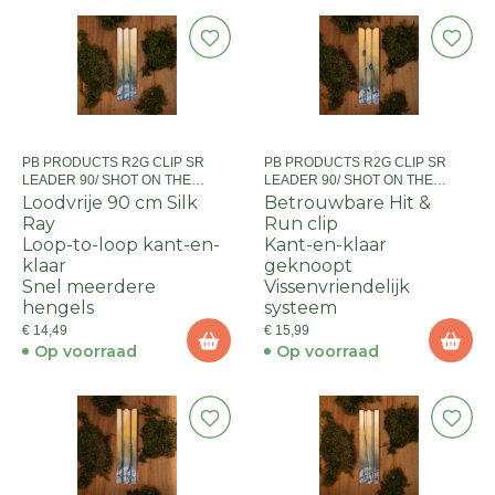
PB PRODUCTS R2G CLIP SR
PB PRODUCTS R2G CLIP SR
LEADER 90/ SHOT ON THE
LEADER 90/ SHOT ON THE
HOOK RIG SIZE 4 2PCS WEED
HOOK OVERLOADED RIG SIZE
Loodvrije 90 cm Silk
Betrouwbare Hit &
Ray
Run clip
Loop-to-loop kant-en-
Kant-en-klaar
klaar
geknoopt
Snel meerdere
Vissenvriendelijk
hengels
systeem
€ 14,49
€ 15,99
Op voorraad
Op voorraad