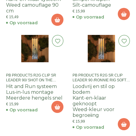
Weed camouflage 90
Silt-camouflage
cm
€ 15,99
Op voorraad
€ 15,49
Op voorraad
PB PRODUCTS R2G CLIP SR
PB PRODUCTS R2G SR CLIP
LEADER 90/ SHOT ON THE
LEADER 90 /RONNIE RIG SOFT
HOOK OVERLOADED RIG SIZE
SIZE 4 2PCS WEED
Hit and Run systeem
Loodvrij en stil op
Lus-in-lus montage
bodem
Meerdere hengels snel
Kant-en-klaar
geknoopt
€ 15,99
Weed-kleur voor
Op voorraad
begroeiing
€ 15,99
Op voorraad