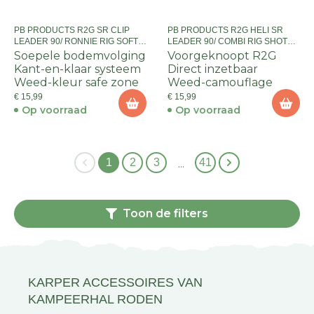
PB PRODUCTS R2G SR CLIP
PB PRODUCTS R2G HELI SR
LEADER 90/ RONNIE RIG SOFT
LEADER 90/ COMBI RIG SHOT
SIZE 6 2PCS WEED
0.3G SIZE 4 2PCS WEED
Soepele bodemvolging
Voorgeknoopt R2G
Kant-en-klaar systeem
Direct inzetbaar
Weed-kleur safe zone
Weed-camouflage
€ 15,99
€ 15,99
Op voorraad
Op voorraad
1
2
3
41
…
Toon de filters
KARPER ACCESSOIRES VAN
KAMPEERHAL RODEN