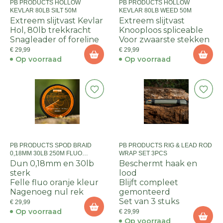
PB PRODUCTS HOLLOW
PB PRODUCTS HOLLOW
KEVLAR 80LB SILT 50M
KEVLAR 80LB WEED 50M
Extreem slijtvast Kevlar
Extreem slijtvast
Hol, 80lb trekkracht
Knooploos spliceable
Snagleader of foreline
Voor zwaarste stekken
€ 29,99
€ 29,99
Op voorraad
Op voorraad
PB PRODUCTS SPOD BRAID
PB PRODUCTS RIG & LEAD ROD
0,18MM 30LB 250M FLUO
WRAP SET 3PCS
ORANGE
Dun 0,18mm en 30lb
Beschermt haak en
sterk
lood
Felle fluo oranje kleur
Blijft compleet
Nagenoeg nul rek
gemonteerd
Set van 3 stuks
€ 29,99
Op voorraad
€ 29,99
Op voorraad