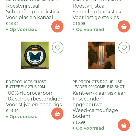
BANKSTICK Y-MODEL
BANKSTICK C-MODEL
Roestvrij staal
Roestvrij staal
Schroeft op bankstick
Simpel op bankstick
Voor plas en kanaal
Voor lastige stekjes
€ 16,99
€ 16,99
Op voorraad
Op voorraad
PB PRODUCTS GHOST
PB PRODUCTS R2G HELI SR
BUTTERFLY 27LB 20M
LEADER 90/ COMBI RIG SHOT
0.2G SIZE 6 2PCS WEED
100% fluorocarbon
Kant-en-klaar visklaar
10x schuurbestendiger
In seconden
Voor stijve en chod rigs
opgebouwd
Weed-camouflage
€ 14,49
bodem
Op voorraad
€ 15,99
Op voorraad