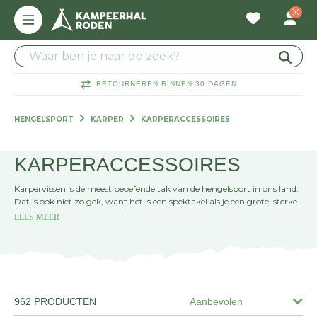
RETOURNEREN BINNEN 30 DAGEN
HENGELSPORT
KARPER
KARPERACCESSOIRES
KARPERACCESSOIRES
Karpervissen is de meest beoefende tak van de hengelsport in ons land.
Dat is ook niet zo gek, want het is een spektakel als je een grote, sterke
karper aan de haak slaat. Je kunt op vele manieren op karper vissen.
LEES MEER
Zo kun je met de penhengel en een klein dobbertje vissen, maar dit kan
ook statisch - met je hengels op een rodpod. Je kunt ook gebruik
maken van een zig rig of met de spodhengel op pad gaan. Bij
Kampeerhal Roden vind je alle accessoires.
962 PRODUCTEN
Aanbevolen