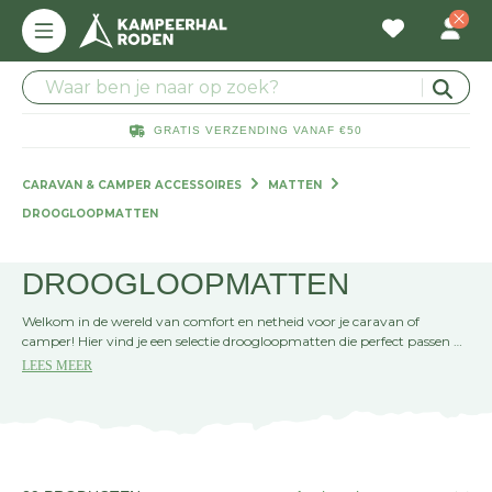
GRATIS VERZENDING VANAF €50
CARAVAN & CAMPER ACCESSOIRES
MATTEN
DROOGLOOPMATTEN
DROOGLOOPMATTEN
Welkom in de wereld van comfort en netheid voor je caravan of
camper! Hier vind je een selectie droogloopmatten die perfect passen bij
jouw mobiele thuis. Bescherm je vloer en houd vuil buiten met onze
LEES MEER
duurzame en stijlvolle opties. Kies de mat die bij jouw avontuurlijke
leven past!