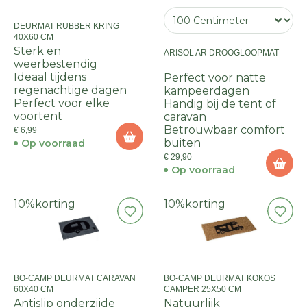
DEURMAT RUBBER KRING
40X60 CM
Sterk en
ARISOL AR DROOGLOOPMAT
weerbestendig
Ideaal tijdens
Perfect voor natte
regenachtige dagen
kampeerdagen
Perfect voor elke
Handig bij de tent of
voortent
caravan
Betrouwbaar comfort
€ 6,99
buiten
Op voorraad
€ 29,90
Op voorraad
10%
korting
10%
korting
BO-CAMP DEURMAT CARAVAN
BO-CAMP DEURMAT KOKOS
60X40 CM
CAMPER 25X50 CM
Antislip onderzijde
Natuurlijk