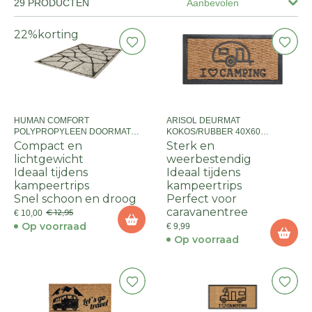
29 PRODUCTEN
Aanbevolen
22%
korting
HUMAN COMFORT
ARISOL DEURMAT
POLYPROPYLEEN DOORMAT
KOKOS/RUBBER 40X60
MERVANS GREY PP 40X50 CM
CARAVAN
Compact en
Sterk en
lichtgewicht
weerbestendig
Ideaal tijdens
Ideaal tijdens
kampeertrips
kampeertrips
Snel schoon en droog
Perfect voor
caravanentree
€ 12,95
€ 10,00
Op voorraad
€ 9,99
Op voorraad