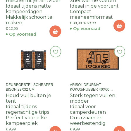
Beschermt je tentvloer
Snel warme voeten
Ideaal tijdens natte
Ideaal in de voortent
kampeerdagen
Compact
Makkelijk schoon te
meeneemformaat
maken
€ 39,99
€ 39,99
Op voorraad
€ 12,95
Op voorraad
DEURBORSTEL SCHRAPER
ARISOL DEURMAT
BISON 29X32 CM
KOKOS/RUBBER 40X60
CAMPER
Houd vuil buiten je
Sterk tegen vuil en
tent
modder
Ideaal tijdens
Ideaal voor
regenachtige trips
camperdeuren
Perfect voor elke
Duurzaam en
kampeerplek
weerbestendig
€ 9,99
€ 9,99