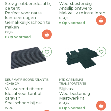
Stevig rubber, ideaal bij
Weersbestendig
de tent
Antislip ontwerp
Perfect voor natte
Makkelijk te installeren
kampeerdagen
€ 34,99
Gemakkelijk schoon te
Op voorraad
maken
€ 8,99
Op voorraad
DEURMAT RIBCORD ATLANTIS
HTD CABINEMAT
40X60 CM
TRANSPORTER T5
Vuilwerend ribcord
Slijtvast
Ideaal voor tent of
Weerbestendig
caravan
Maatwerk fit
Snel schoon bij nat
€ 34,99
weer
Op voorraad