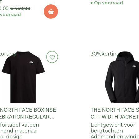
t
Op voorraad
0,00
€ 460,00
voorraad
korting
30%
korting
 NORTH FACE BOX NSE
THE NORTH FACE 
EBRATION REGULAR
OFF WIDTH JACKE
 TEE HEREN
ortabel katoen
Lichtgewicht voor
mend materiaal
bergtochten
vol design
Ademend en windd