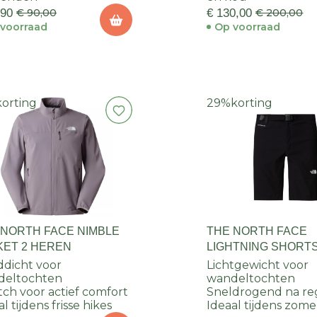
,90
€ 90,00
€ 130,00
€ 200,00
voorraad
Op voorraad
korting
29%
korting
 NORTH FACE NIMBLE
THE NORTH FACE
KET 2 HEREN
LIGHTNING SHORT
dicht voor
Lichtgewicht voor
deltochten
wandeltochten
tch voor actief comfort
Sneldrogend na re
l tijdens frisse hikes
Ideaal tijdens zome