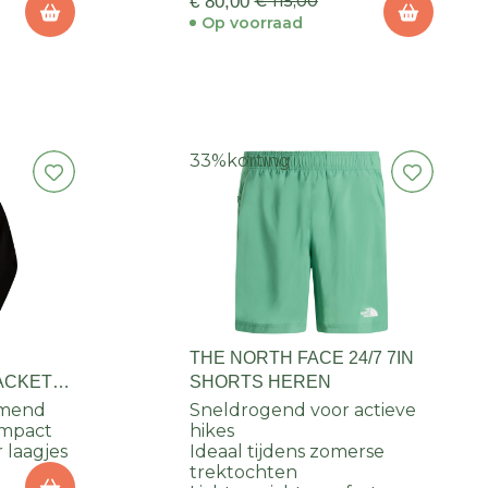
€ 80,00
€ 115,00
Op voorraad
33%
korting
THE NORTH FACE 24/7 7IN
JACKET
SHORTS HEREN
emend
Sneldrogend voor actieve
ompact
hikes
 laagjes
Ideaal tijdens zomerse
trektochten