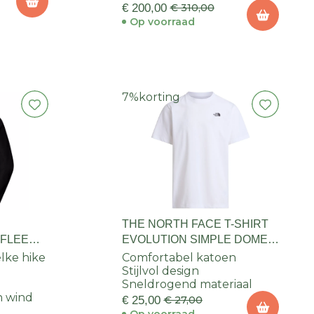
€ 200,00
€ 310,00
Op voorraad
7%
korting
THE NORTH FACE T-SHIRT
EFLEECE
EVOLUTION SIMPLE DOME
EN
REGULAR HEREN
lke hike
Comfortabel katoen
Stijlvol design
Sneldrogend materiaal
n wind
€ 25,00
€ 27,00