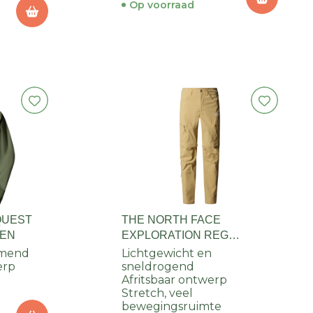
Op voorraad
QUEST
THE NORTH FACE
REN
EXPLORATION REG
TAPERED CONVER. PANT
emend
Lichtgewicht en
erp
HEREN
sneldrogend
Afritsbaar ontwerp
Stretch, veel
bewegingsruimte