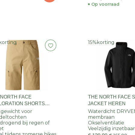
Op voorraad
korting
15%
korting
 NORTH FACE
THE NORTH FACE 
LORATION SHORTS
JACKET HEREN
EN
tgewicht voor
Waterdicht DRYVE
deltochten
membraan
drogend bij regen of
Okselventilatie
et
Veelzijdig inzetbaa
al tijdens zomerse hikes