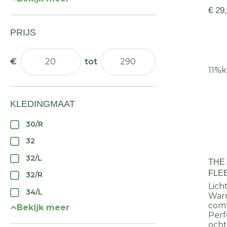
€ 29
PRIJS
11%
k
KLEDINGMAAT
30/R
32
32/L
THE
FLE
32/R
Lich
34/L
War
com
Bekijk meer
Perf
och