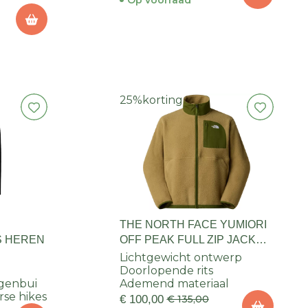
Op voorraad
25%
korting
THE NORTH FACE YUMIORI
S HEREN
OFF PEAK FULL ZIP JACKET
HEREN
Lichtgewicht ontwerp
Doorlopende rits
genbui
Ademend materiaal
rse hikes
€ 100,00
€ 135,00