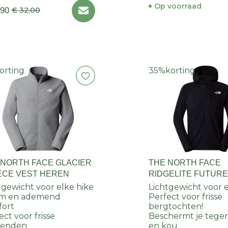
Op voorraad
,90
€ 32,00
orting
35%
korting
 NORTH FACE GLACIER
THE NORTH FACE
ECE VEST HEREN
RIDGELITE FUTUR
WIND JACKET HER
tgewicht voor elke hike
Lichtgewicht voor e
m en ademend
Perfect voor frisse
fort
bergtochten!
ect voor frisse
Beschermt je tege
tenden
en kou