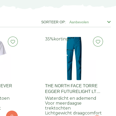
Aanbevolen
35%
korting
NEVER
THE NORTH FACE TORRE
EGGER FUTURELIGHT LT
 HEREN
PANT HEREN
atoen
Waterdicht en ademend
Voor meerdaagse
t
trektochten
Lichtgewicht draagcomfort