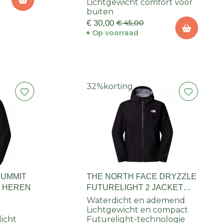
Lichtgewicht comfort voor
buiten
€ 30,00
€ 45,00
Op voorraad
32%
korting
SUMMIT
THE NORTH FACE DRYZZLE
T HEREN
FUTURELIGHT 2 JACKET
HEREN
Waterdicht en ademend
Lichtgewicht en compact
icht
Futurelight-technologie