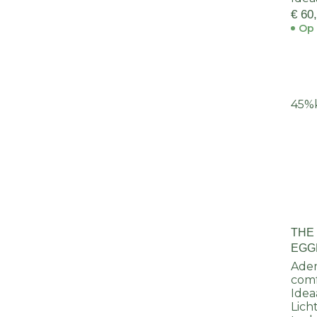
€ 60
Op 
45%
THE
EGG
JAC
Ade
com
Idea
Lich