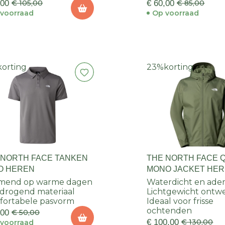
,00
€ 105,00
€ 60,00
€ 85,00
voorraad
Op voorraad
korting
23%
korting
 NORTH FACE TANKEN
THE NORTH FACE 
O HEREN
MONO JACKET HE
mend op warme dagen
Waterdicht en ad
drogend materiaal
Lichtgewicht ontw
ortabele pasvorm
Ideaal voor frisse
ochtenden
,00
€ 50,00
€ 100,00
€ 130,00
voorraad