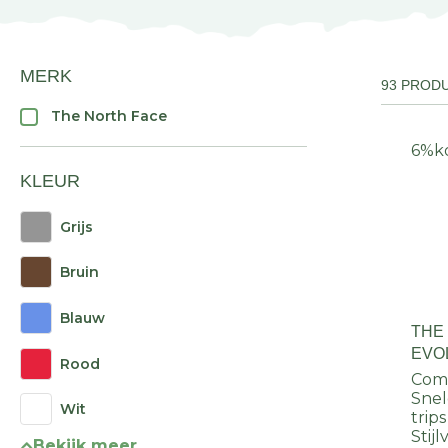
MERK
93 PROD
The North Face
6%
k
KLEUR
Grijs
Bruin
Blauw
THE
EVO
Rood
REG
Comf
Snel
Wit
trips
Stij
Bekijk meer