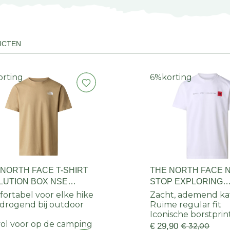
UCTEN
orting
6%
korting
 NORTH FACE T-SHIRT
THE NORTH FACE 
LUTION BOX NSE
STOP EXPLORING
ULAR S/S HEREN
REGULAR S/S TEE
ortabel voor elke hike
Zacht, ademend k
drogend bij outdoor
Ruime regular fit
Iconische borstprin
lvol voor op de camping
€ 29,90
€ 32,00