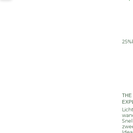
25%
THE
EXP
HER
Lich
wan
Snel
zwe
Idea