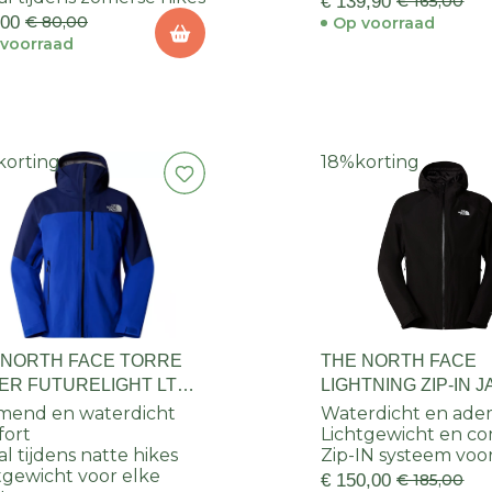
€ 139,90
€ 165,00
,00
€ 80,00
Op voorraad
voorraad
korting
18%
korting
 NORTH FACE TORRE
THE NORTH FACE
ER FUTURELIGHT LT
LIGHTNING ZIP-IN 
KET HEREN
HEREN
mend en waterdicht
Waterdicht en ad
fort
Lichtgewicht en c
al tijdens natte hikes
Zip-IN systeem voor
tgewicht voor elke
€ 150,00
€ 185,00