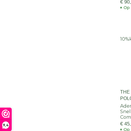
€ 90
Op 
10%
THE
POL
Ade
Snel
Comf
€ 45
9,4
Op 