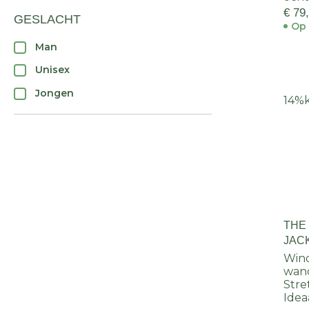
€ 79
GESLACHT
Op 
Man
Unisex
Jongen
14%
THE
JAC
Wind
wan
Stre
Ideaa