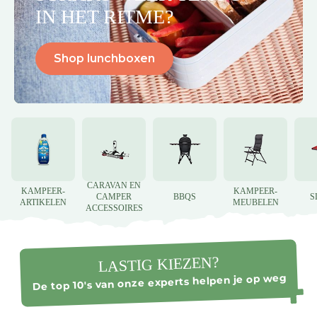
IN HET RITME?
Shop lunchboxen
CARAVAN EN
KAMPEER-
KAMPEER-
CAMPER
BBQS
S
ARTIKELEN
MEUBELEN
ACCESSOIRES
LASTIG KIEZEN?
De top 10's van onze experts helpen je op weg