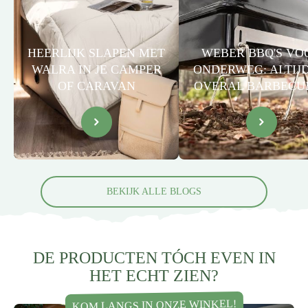
HEERLIJK SLAPEN MET
WEBER BBQ'S VO
WALRA IN JE CAMPER
ONDERWEG: ALTIJ
OF CARAVAN
OVERAL BARBECU
BEKIJK ALLE BLOGS
DE PRODUCTEN TÓCH EVEN IN
HET ECHT ZIEN?
KOM LANGS IN ONZE WINKEL!