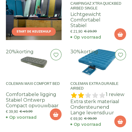
CAMPINGAZ X'TRA QUICKBED
AIRBED SINGLE
Lichtgewicht
Comfortabel
Stabiel
€ 29,99
€ 21,90
Op voorraad
20%
korting
30%
korting
COLEMAN MAXI COMFORT BED
COLEMAN EXTRA DURABLE
AIRBED
Comfortabele ligging
1 review
Stabiel Ontwerp
Extra sterk materiaal
Compact opvouwbaar
Ondersteunend
€ 49,99
€ 39,90
Lange levensduur
Op voorraad
€ 99,99
€ 69,90
Op voorraad