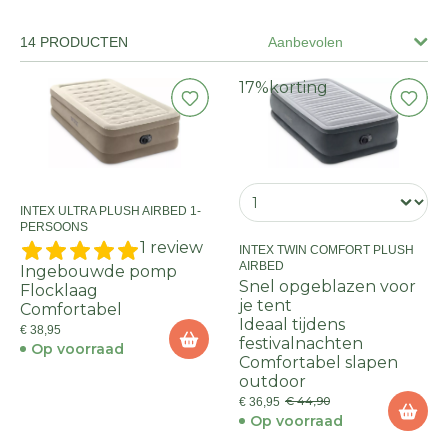
klaar voor een heerlijke nachtrust of een dagje dobberen.
14 PRODUCTEN
Aanbevolen
17%
korting
INTEX ULTRA PLUSH AIRBED 1-
PERSOONS
1 review
INTEX TWIN COMFORT PLUSH
AIRBED
Ingebouwde pomp
Snel opgeblazen voor
Flocklaag
je tent
Comfortabel
Ideaal tijdens
€ 38,95
festivalnachten
Op voorraad
Comfortabel slapen
outdoor
€ 44,90
€ 36,95
Op voorraad