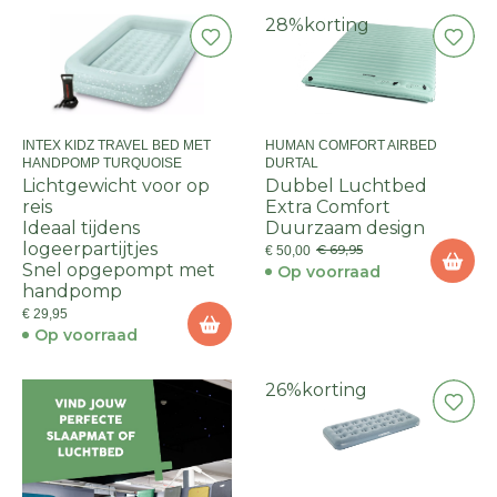
28%
korting
INTEX KIDZ TRAVEL BED MET
HUMAN COMFORT AIRBED
HANDPOMP TURQUOISE
DURTAL
Lichtgewicht voor op
Dubbel Luchtbed
reis
Extra Comfort
Ideaal tijdens
Duurzaam design
logeerpartijtjes
€ 69,95
€ 50,00
Snel opgepompt met
Op voorraad
handpomp
€ 29,95
Op voorraad
26%
korting