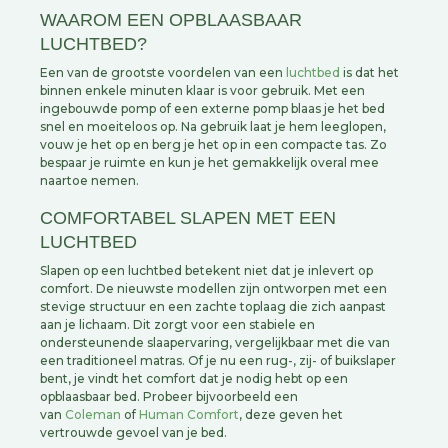
WAAROM EEN OPBLAASBAAR
LUCHTBED?
Een van de grootste voordelen van een
luchtbed
is dat het
binnen enkele minuten klaar is voor gebruik. Met een
ingebouwde pomp of een externe pomp blaas je het bed
snel en moeiteloos op. Na gebruik laat je hem leeglopen,
vouw je het op en berg je het op in een compacte tas. Zo
bespaar je ruimte en kun je het gemakkelijk overal mee
naartoe nemen.
COMFORTABEL SLAPEN MET EEN
LUCHTBED
Slapen op een luchtbed betekent niet dat je inlevert op
comfort. De nieuwste modellen zijn ontworpen met een
stevige structuur en een zachte toplaag die zich aanpast
aan je lichaam. Dit zorgt voor een stabiele en
ondersteunende slaapervaring, vergelijkbaar met die van
een traditioneel matras. Of je nu een rug-, zij- of buikslaper
bent, je vindt het comfort dat je nodig hebt op een
opblaasbaar bed. Probeer bijvoorbeeld een
van
Coleman
of
Human Comfort
, deze geven het
vertrouwde gevoel van je bed.