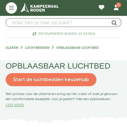
RETOURNEREN BINNEN 30 DAGEN
SLAPEN
LUCHTBEDDEN
OPBLAASBAAR LUCHTBED
OPBLAASBAAR LUCHTBED
Start de luchtbedden keuzehulp
Ben je klaar voor de ultieme ervaring op het water of zoek je gewoon
een comfortabele slaapplek voor je gasten? Met een opblaasbaar
luchtbed heb je altijd een handige oplossing bij de hand. Of je nu gaat
LEES MEER
kamperen, zonnen of logees hebt, je blaast 'm snel op en het relaxen
kan beginnen. Vergeet die harde vloer of het dobberen op een matje,
want met jouw opblaasbaar luchtbed lig je altijd zacht en stabiel. Het
is de perfecte mix van gemak en comfort. Dus pak je pomp en maak je