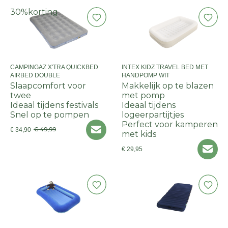
30%
korting
CAMPINGAZ X'TRA QUICKBED
INTEX KIDZ TRAVEL BED MET
AIRBED DOUBLE
HANDPOMP WIT
Slaapcomfort voor
Makkelijk op te blazen
twee
met pomp
Ideaal tijdens festivals
Ideaal tijdens
Snel op te pompen
logeerpartijtjes
Perfect voor kamperen
€ 49,99
€ 34,90
met kids
€ 29,95