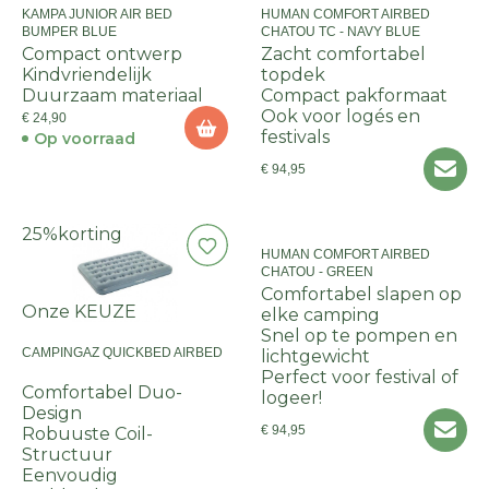
KAMPA JUNIOR AIR BED
HUMAN COMFORT AIRBED
BUMPER BLUE
CHATOU TC - NAVY BLUE
Compact ontwerp
Zacht comfortabel
Kindvriendelijk
topdek
Duurzaam materiaal
Compact pakformaat
Ook voor logés en
€ 24,90
festivals
Op voorraad
€ 94,95
25%
korting
HUMAN COMFORT AIRBED
CHATOU - GREEN
Comfortabel slapen op
Onze KEUZE
elke camping
Snel op te pompen en
CAMPINGAZ QUICKBED AIRBED
lichtgewicht
Perfect voor festival of
Comfortabel Duo-
logeer!
Design
€ 94,95
Robuuste Coil-
Structuur
Eenvoudig