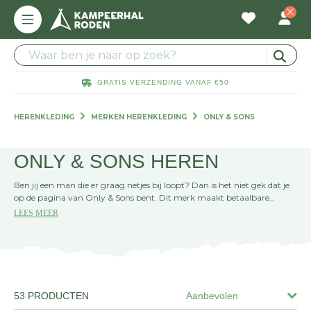
GRATIS VERZENDING VANAF €50
HERENKLEDING
MERKEN HERENKLEDING
ONLY & SONS
ONLY & SONS HEREN
Ben jij een man die er graag netjes bij loopt? Dan is het niet gek dat je
op de pagina van Only & Sons bent. Dit merk maakt betaalbare
kleding voor modieuze heren van deze tijd. Voor broeken, vesten, truien
LEES MEER
en shirts ben je hier aan het juiste adres.
53 PRODUCTEN
Aanbevolen