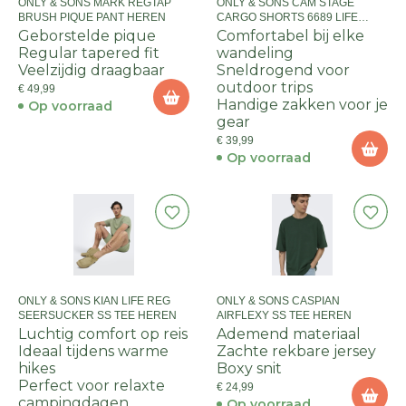
ONLY & SONS MARK REGTAP
ONLY & SONS CAM STAGE
BRUSH PIQUE PANT HEREN
CARGO SHORTS 6689 LIFE
HEREN
Geborstelde pique
Comfortabel bij elke
Regular tapered fit
wandeling
Veelzijdig draagbaar
Sneldrogend voor
outdoor trips
€ 49,99
Handige zakken voor je
Op voorraad
gear
€ 39,99
Op voorraad
ONLY & SONS KIAN LIFE REG
ONLY & SONS CASPIAN
SEERSUCKER SS TEE HEREN
AIRFLEXY SS TEE HEREN
Luchtig comfort op reis
Ademend materiaal
Ideaal tijdens warme
Zachte rekbare jersey
hikes
Boxy snit
Perfect voor relaxte
€ 24,99
campingdagen
Op voorraad