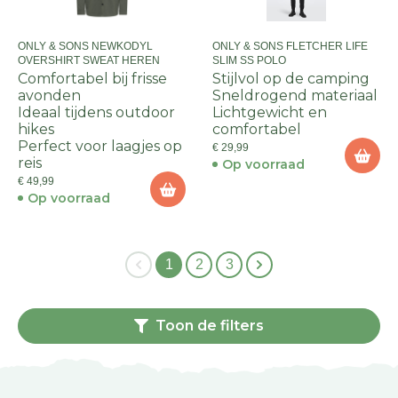
ONLY & SONS NEWKODYL
ONLY & SONS FLETCHER LIFE
OVERSHIRT SWEAT HEREN
SLIM SS POLO
Comfortabel bij frisse
Stijlvol op de camping
avonden
Sneldrogend materiaal
Ideaal tijdens outdoor
Lichtgewicht en
hikes
comfortabel
Perfect voor laagjes op
€ 29,99
reis
Op voorraad
€ 49,99
Op voorraad
1
2
3
Toon de filters