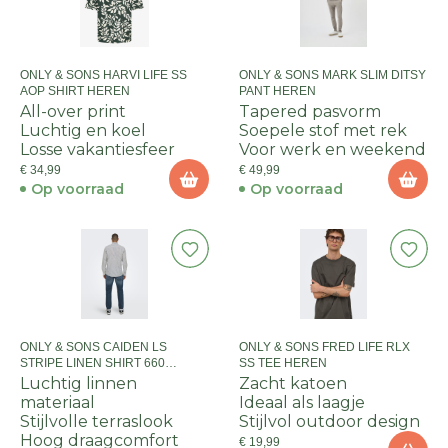
ONLY & SONS HARVI LIFE SS
ONLY & SONS MARK SLIM DITSY
AOP SHIRT HEREN
PANT HEREN
All-over print
Tapered pasvorm
Luchtig en koel
Soepele stof met rek
Losse vakantiesfeer
Voor werk en weekend
€ 34,99
€ 49,99
Op voorraad
Op voorraad
ONLY & SONS CAIDEN LS
ONLY & SONS FRED LIFE RLX
STRIPE LINEN SHIRT 660
SS TEE HEREN
HEREN
Luchtig linnen
Zacht katoen
materiaal
Ideaal als laagje
Stijlvolle terraslook
Stijlvol outdoor design
Hoog draagcomfort
€ 19,99