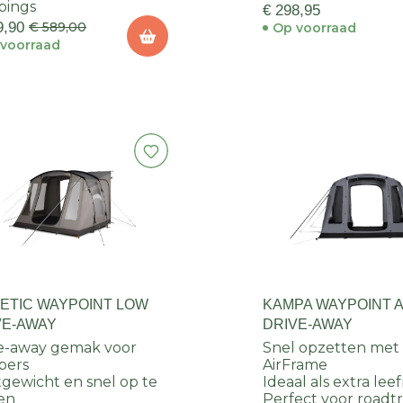
pings
€ 298,95
9,90
€ 589,00
Op voorraad
voorraad
ETIC WAYPOINT LOW
KAMPA WAYPOINT A
VE-AWAY
DRIVE-AWAY
e-away gemak voor
Snel opzetten met
pers
AirFrame
tgewicht en snel op te
Ideaal als extra lee
en
Perfect voor roadt