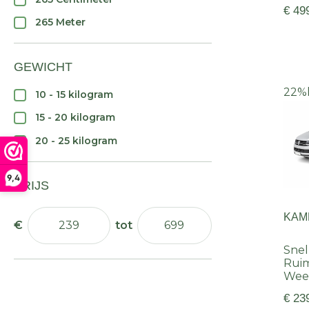
€ 49
265 Meter
GEWICHT
22%
10 - 15 kilogram
15 - 20 kilogram
20 - 25 kilogram
9,4
PRIJS
KAM
Snel
Ruim
Wee
€ 23