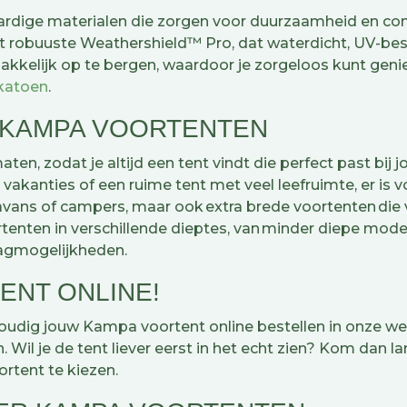
ge materialen die zorgen voor duurzaamheid en comfo
et robuuste Weathershield™ Pro, dat waterdicht, UV-bes
akkelijk op te bergen, waardoor je zorgeloos kunt geni
katoen
.
 KAMPA VOORTENTEN
aten, zodat je altijd een tent vindt die perfect past bi
akanties of een ruime tent met veel leefruimte, er is v
caravans of campers, maar ook extra brede voortenten di
rtenten in verschillende dieptes, van minder diepe mo
lagmogelijkheden.
ENT ONLINE!
dig jouw Kampa voortent online bestellen in onze webs
. Wil je de tent liever eerst in het echt zien? Kom dan 
ortent te kiezen.