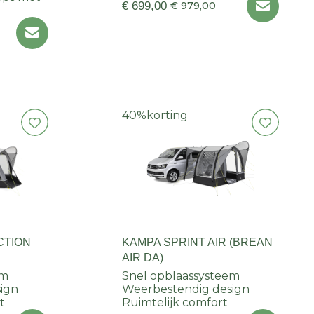
€ 699,00
€ 979,00
40%
korting
CTION
KAMPA SPRINT AIR (BREAN
AIR DA)
em
Snel opblaassysteem
ign
Weerbestendig design
t
Ruimtelijk comfort