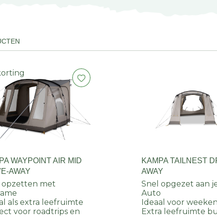
UCTEN
korting
PA WAYPOINT AIR MID
KAMPA TAILNEST D
VE-AWAY
AWAY
 opzetten met
Snel opgezet aan j
rame
Auto
al als extra leefruimte
Ideaal voor weeken
ect voor roadtrips en
Extra leefruimte b