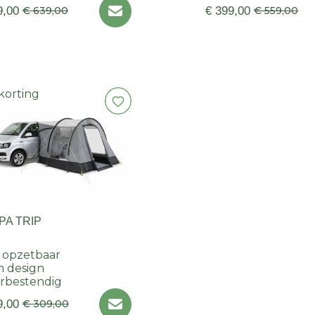
9,00
€ 639,00
€ 399,00
€ 559,00
korting
PA TRIP
 opzetbaar
 design
rbestendig
9,00
€ 309,00