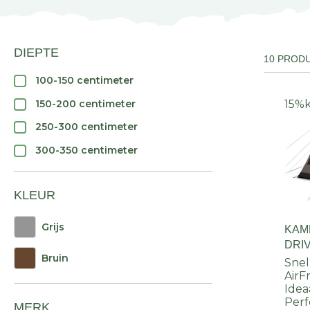
DIEPTE
10 PROD
100-150 centimeter
150-200 centimeter
15%
250-300 centimeter
300-350 centimeter
KLEUR
Grijs
KAM
DRI
Bruin
Snel
AirF
Idea
Perf
MERK