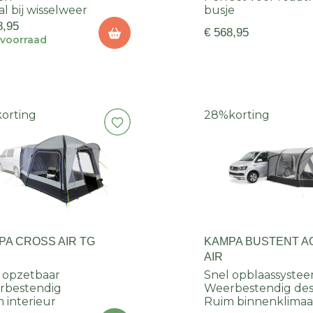
al bij wisselweer
busje
8,95
€ 568,95
voorraad
korting
28%
korting
PA CROSS AIR TG
KAMPA BUSTENT A
AIR
 opzetbaar
Snel opblaassyste
rbestendig
Weerbestendig des
 interieur
Ruim binnenklimaa