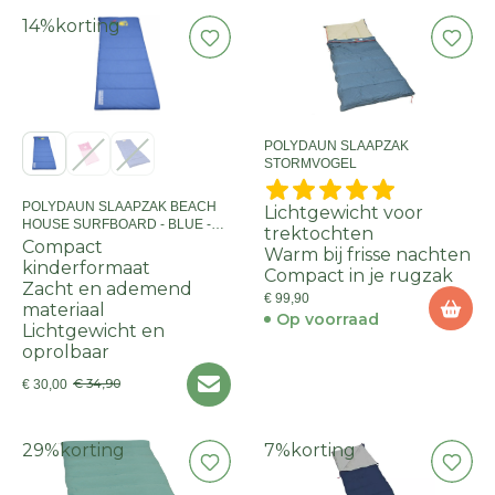
14%
korting
POLYDAUN SLAAPZAK
STORMVOGEL
POLYDAUN SLAAPZAK BEACH
Lichtgewicht voor
HOUSE SURFBOARD - BLUE -
trektochten
70X160
Compact
Warm bij frisse nachten
kinderformaat
Compact in je rugzak
Zacht en ademend
€ 99,90
materiaal
Op voorraad
Lichtgewicht en
oprolbaar
€ 34,90
€ 30,00
29%
korting
7%
korting