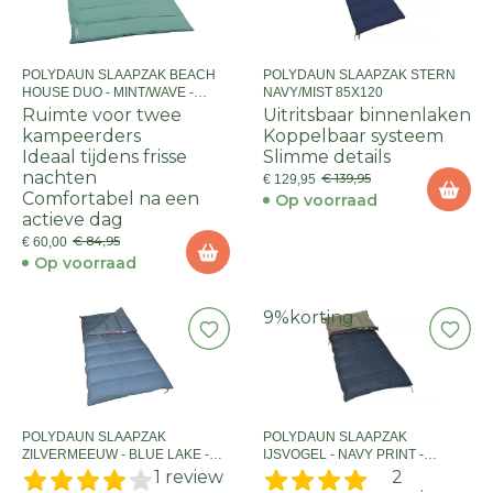
POLYDAUN SLAAPZAK BEACH
POLYDAUN SLAAPZAK STERN
HOUSE DUO - MINT/WAVE -
NAVY/MIST 85X120
150X210
Ruimte voor twee
Uitritsbaar binnenlaken
kampeerders
Koppelbaar systeem
Ideaal tijdens frisse
Slimme details
nachten
€ 139,95
€ 129,95
Comfortabel na een
Op voorraad
actieve dag
€ 84,95
€ 60,00
Op voorraad
9%
korting
POLYDAUN SLAAPZAK
POLYDAUN SLAAPZAK
ZILVERMEEUW - BLUE LAKE -
IJSVOGEL - NAVY PRINT -
100X220
85X210
1 review
2