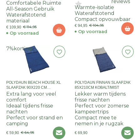
reviews
Comfortabele Ruimte
Warmte-isolatie
All-Season Gebruik
Waterafstotend
Waterafstotend
Compact opvouwbaar
materiaal
€ 104,95
€ 94,95
€ 114,95
€ 109,90
Op voorraad
Op voorraad
7%
korting
POLYDAUN BEACH HOUSE XL
POLYDAUN FINNAN SLAAPZAK
SLAAPZAK 90X220 CM
85X210CM KOBALT/MIST
BLUE/WAVE
Extra lang voor veel
Lekker warm tijdens
comfort
frisse nachten
Ideaal tijdens frisse
Perfect voor zomerse
nachten
kampeertrips
Perfect voor strand en
Compact mee te
camping
nemen in je rugzak
€ 64,95
€ 59,90
€ 69,90