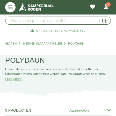
GRATIS VERZENDING VANAF €50
SLAPEN
MERKEN SLAAPARTIKELEN
POLYDAUN
POLYDAUN
Lekker slapen en fris ontwaken is een eerste levensbehoefte. Een
uitgeslapen mens kan de hele wereld aan. Polydaun weet daar alles
van. Al bijna vijftig jaar verdiept dit mooie merk zich in slaapcomfort
LEES MEER
en een gezond slaapklimaat. Polydaun is steeds op zoek naar nieuwe
materialen en innovatieve productietechnieken. Schaf je een slaapmat-
of zak van dit merk aan? Dan weet je zeker dat je goed slaapt.
9 PRODUCTEN
Aanbevolen