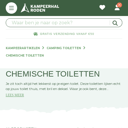
GRATIS VERZENDING VANAF €50
KAMPEERARTIKELEN
CAMPING TOILETTEN
CHEMISCHE TOILETTEN
CHEMISCHE TOILETTEN
Je zit toch altijd het lekkerst op je eigen toilet. Deze toiletten lijken echt
op jouw toilet thuis, met bril en deksel. Waar je ook bent, deze
campingtoiletten gaan met je mee. Chemische toiletten zijn altijd en
LEES MEER
overal te gebruiken. Handig als je nodig moet tijdens het verbouwen
van je huis bijvoorbeeld.