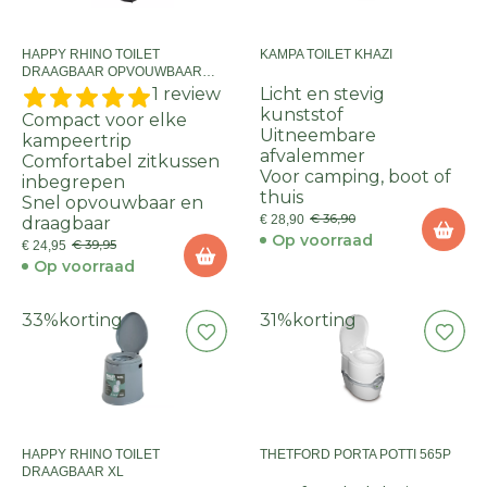
HAPPY RHINO TOILET
KAMPA TOILET KHAZI
DRAAGBAAR OPVOUWBAAR
MET ZITKUSSEN
1 review
Licht en stevig
kunststof
Compact voor elke
Uitneembare
kampeertrip
afvalemmer
Comfortabel zitkussen
Voor camping, boot of
inbegrepen
thuis
Snel opvouwbaar en
€ 36,90
€ 28,90
draagbaar
Op voorraad
€ 39,95
€ 24,95
Op voorraad
33%
korting
31%
korting
HAPPY RHINO TOILET
THETFORD PORTA POTTI 565P
DRAAGBAAR XL