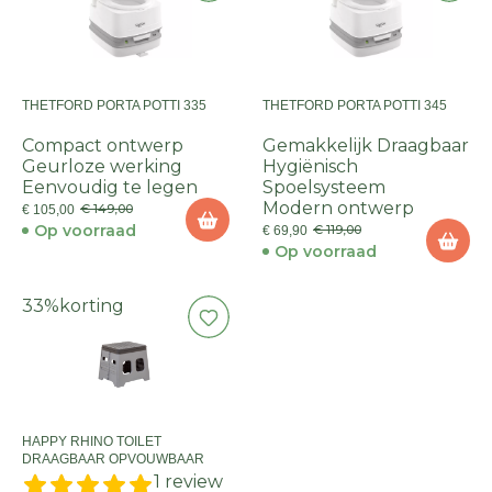
THETFORD PORTA POTTI 335
THETFORD PORTA POTTI 345
Compact ontwerp
Gemakkelijk Draagbaar
Geurloze werking
Hygiënisch
Eenvoudig te legen
Spoelsysteem
Modern ontwerp
€ 149,00
€ 105,00
Op voorraad
€ 119,00
€ 69,90
Op voorraad
33%
korting
HAPPY RHINO TOILET
DRAAGBAAR OPVOUWBAAR
1 review