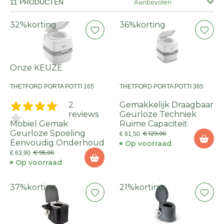
11 PRODUCTEN
Aanbevolen
32%
korting
36%
korting
Onze KEUZE
THETFORD PORTA POTTI 165
THETFORD PORTA POTTI 365
2
Gemakkelijk Draagbaar
reviews
Geurloze Techniek
Mobiel Gemak
Ruime Capaciteit
Geurloze Spoeling
€ 129,00
€ 81,50
Eenvoudig Onderhoud
Op voorraad
€ 95,00
€ 63,90
Op voorraad
37%
korting
21%
korting