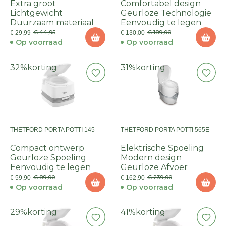
Extra groot
Comfortabel design
Lichtgewicht
Geurloze Technologie
Duurzaam materiaal
Eenvoudig te legen
€ 44,95
€ 189,00
€ 29,99
€ 130,00
Op voorraad
Op voorraad
32%
korting
31%
korting
THETFORD PORTA POTTI 145
THETFORD PORTA POTTI 565E
Compact ontwerp
Elektrische Spoeling
Geurloze Spoeling
Modern design
Eenvoudig te legen
Geurloze Afvoer
€ 89,00
€ 239,00
€ 59,90
€ 162,90
Op voorraad
Op voorraad
29%
korting
41%
korting