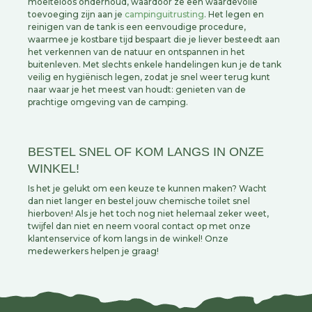
moeiteloos onderhoud, waardoor ze een waardevolle
toevoeging zijn aan je
campinguitrusting
. Het legen en
reinigen van de tank is een eenvoudige procedure,
waarmee je kostbare tijd bespaart die je liever besteedt aan
het verkennen van de natuur en ontspannen in het
buitenleven. Met slechts enkele handelingen kun je de tank
veilig en hygiënisch legen, zodat je snel weer terug kunt
naar waar je het meest van houdt: genieten van de
prachtige omgeving van de camping.
BESTEL SNEL OF KOM LANGS IN ONZE
WINKEL!
Is het je gelukt om een keuze te kunnen maken? Wacht
dan niet langer en bestel jouw chemische toilet snel
hierboven! Als je het toch nog niet helemaal zeker weet,
twijfel dan niet en neem vooral contact op met onze
klantenservice of kom langs in de winkel! Onze
medewerkers helpen je graag!