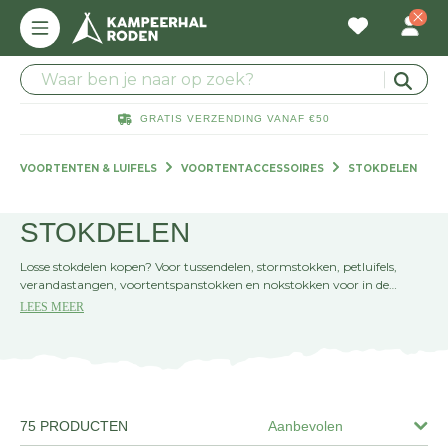
GRATIS VERZENDING VANAF €50
VOORTENTEN & LUIFELS
VOORTENTACCESSOIRES
STOKDELEN
STOKDELEN
Losse stokdelen kopen? Voor tussendelen, stormstokken, petluifels,
verandastangen, voortentspanstokken en nokstokken voor in de
(voor)tent ben je hier aan het juiste adres. Toch liever de stok in de
LEES MEER
winkel bekijken? Dan ben je van harte welkom bij Kampeerhal Roden.
75 PRODUCTEN
Aanbevolen