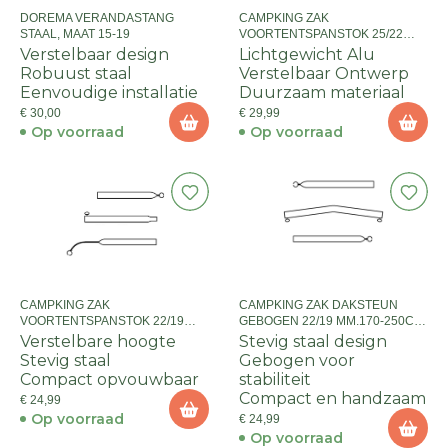
DOREMA VERANDASTANG
CAMPKING ZAK
STAAL, MAAT 15-19
VOORTENTSPANSTOK 25/22
MM.210-275CM+QGALU
Verstelbaar design
Lichtgewicht Alu
Robuust staal
Verstelbaar Ontwerp
Eenvoudige installatie
Duurzaam materiaal
€ 30,00
€ 29,99
Op voorraad
Op voorraad
CAMPKING ZAK
CAMPKING ZAK DAKSTEUN
VOORTENTSPANSTOK 22/19
GEBOGEN 22/19 MM.170-250CM
MM.150-200 CM:ZILV
:ZILV
Verstelbare hoogte
Stevig staal design
Stevig staal
Gebogen voor
Compact opvouwbaar
stabiliteit
Compact en handzaam
€ 24,99
Op voorraad
€ 24,99
Op voorraad