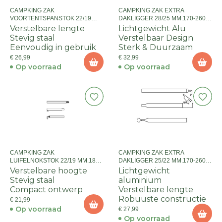
CAMPKING ZAK
CAMPKING ZAK EXTRA
VOORTENTSPANSTOK 22/19
DAKLIGGER 28/25 MM.170-260
MM.165-255 CM:ZILV
CM+QG:AL
Verstelbare lengte
Lichtgewicht Alu
Stevig staal
Verstelbaar Design
Eenvoudig in gebruik
Sterk & Duurzaam
€ 26,99
€ 32,99
Op voorraad
Op voorraad
CAMPKING ZAK
CAMPKING ZAK EXTRA
LUIFELNOKSTOK 22/19 MM.180-
DAKLIGGER 25/22 MM.170-260
250 CM :ZILV
CM+QG:AL
Verstelbare hoogte
Lichtgewicht
Stevig staal
aluminium
Compact ontwerp
Verstelbare lengte
Robuuste constructie
€ 21,99
Op voorraad
€ 27,99
Op voorraad