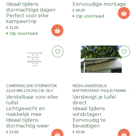
Ideaal tijdens
Eenvoudige montage
stormachtige dagen
€ 38,00
Perfect voor elke
Op voorraad
kampeertrip
€ 31,00
Op voorraad
CAMPKING ZAK STORMSTOK
REDA UNIVERSELE
22/19 MM.170-250 CM :ZILV
RAFTERSTANG THULE/ FIAMMA
ALU. 28 MM UITVAL 250 / 300
Verstelbaar voor elke
Verstevigt je luifel
luifel
direct
Lichtgewicht en
Ideaal tijdens
makkelijk mee
windvlagen
Ideaal tijdens
Eenvoudig te
stormachtig weer
bevestigen
€ 24,99
€ 49,90