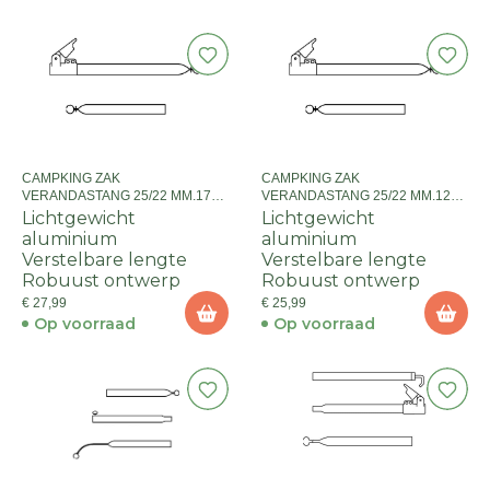
CAMPKING ZAK
CAMPKING ZAK
VERANDASTANG 25/22 MM.170-
VERANDASTANG 25/22 MM.120-
260 CM+ QG:ALU.
200 CM+QG:ALU.
Lichtgewicht
Lichtgewicht
aluminium
aluminium
Verstelbare lengte
Verstelbare lengte
Robuust ontwerp
Robuust ontwerp
€ 27,99
€ 25,99
Op voorraad
Op voorraad