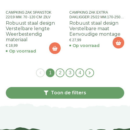
CAMPKING ZAK SPANSTOK
CAMPKING ZAK EXTRA
22/19 MM. 70 -120 CM :ZILV
DAKLIGGER 25/22 MM.170-250
CM :ZILV
Robuust staal design
Robuust staal design
Verstelbare lengte
Verstelbare maat
Weerbestendig
Eenvoudige montage
materiaal
€ 27,99
Op voorraad
€ 18,99
Op voorraad
1
2
3
4
Toon de filters