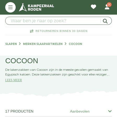
RETOURNEREN BINNEN 30 DAGEN
SLAPEN
MERKEN SLAAPARTIKELEN
COCOON
COCOON
De lakenzakken van Cocoon zijn in de meeste gevallen gemaakt van
Egypisch katoen. Deze lakkenzakken zijn geschikt voor elke reiziger,
bergwandelaar of andere avonturier die geregeld in een slaapzak
LEES MEER
slaapt. De lakenzak voelt super zacht aan. Egyptisch katoen heeft
langere vezels dan gewoon katoen en biedt daardoor voordelen voor de
reiziger die comfort en gewicht belangrijk vindt.
17 PRODUCTEN
Aanbevolen