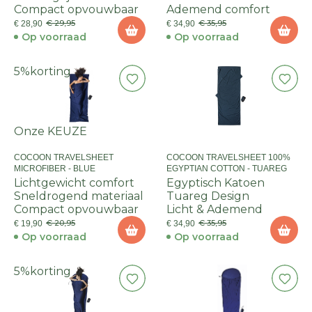
Compact opvouwbaar
Ademend comfort
€ 29,95
€ 35,95
€ 28,90
€ 34,90
Op voorraad
Op voorraad
5%
korting
Onze KEUZE
COCOON TRAVELSHEET
COCOON TRAVELSHEET 100%
MICROFIBER - BLUE
EGYPTIAN COTTON - TUAREG
Lichtgewicht comfort
Egyptisch Katoen
Sneldrogend materiaal
Tuareg Design
Compact opvouwbaar
Licht & Ademend
€ 20,95
€ 35,95
€ 19,90
€ 34,90
Op voorraad
Op voorraad
5%
korting