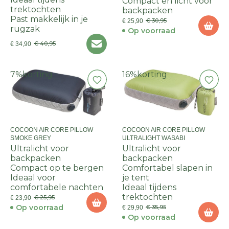
Compact en licht voor
trektochten
backpacken
Past makkelijk in je
€ 30,95
€ 25,90
rugzak
Op voorraad
€ 40,95
€ 34,90
7%
korting
16%
korting
COCOON AIR CORE PILLOW
COCOON AIR CORE PILLOW
SMOKE GREY
ULTRALIGHT WASABI
Ultralicht voor
Ultralicht voor
backpacken
backpacken
Compact op te bergen
Comfortabel slapen in
Ideaal voor
je tent
comfortabele nachten
Ideaal tijdens
trektochten
€ 25,95
€ 23,90
Op voorraad
€ 35,95
€ 29,90
Op voorraad