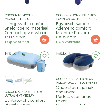
COCOON MUMMYLINER
COCOON MUMMYLINER 100%
MICROFIBER, BLUE
EGYPTIAN COTTON - TUAREG
Lichtgewicht comfort
Egyptisch Katoen
Sneldrogend materiaal
Ademend comfort
Compact opvouwbaar
Mummie Pasvorm
€ 20,95
€ 33,95
€ 19,90
€ 32,90
Op voorraad
Op voorraad
14%
korting
16%
korting
COCOON U-SHAPED NECK
PILLOW, GALAXY BLUE / GREY
Ondersteunt je nek
onderweg
COCOON AIRCORE PILLOW
ULTRALIGHT MEDIUM
Perfect voor lange
Lichtgewicht comfort
reizen
Ideaal tijdens