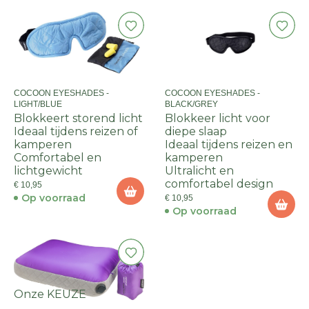
COCOON EYESHADES -
COCOON EYESHADES -
LIGHT/BLUE
BLACK/GREY
Blokkeert storend licht
Blokkeer licht voor
Ideaal tijdens reizen of
diepe slaap
kamperen
Ideaal tijdens reizen en
Comfortabel en
kamperen
lichtgewicht
Ultralicht en
comfortabel design
€ 10,95
Op voorraad
€ 10,95
Op voorraad
Onze KEUZE