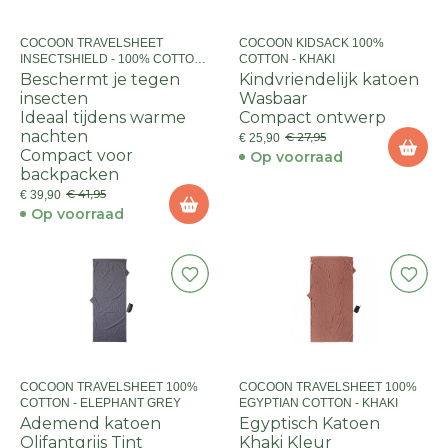
COCOON TRAVELSHEET
COCOON KIDSACK 100%
INSECTSHIELD - 100% COTTON
COTTON - KHAKI
- GREY
Beschermt je tegen
Kindvriendelijk katoen
insecten
Wasbaar
Ideaal tijdens warme
Compact ontwerp
nachten
€ 27,95
€ 25,90
Compact voor
Op voorraad
backpacken
€ 41,95
€ 39,90
Op voorraad
COCOON TRAVELSHEET 100%
COCOON TRAVELSHEET 100%
COTTON - ELEPHANT GREY
EGYPTIAN COTTON - KHAKI
Ademend katoen
Egyptisch Katoen
Olifantgrijs Tint
Khaki Kleur