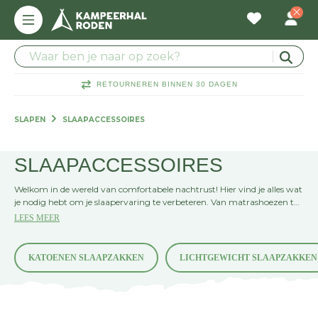
RETOURNEREN BINNEN 30 DAGEN
SLAPEN
SLAAPACCESSOIRES
SLAAPACCESSOIRES
Welkom in de wereld van comfortabele nachtrust! Hier vind je alles wat
je nodig hebt om je slaapervaring te verbeteren. Van matrashoezen tot
ondermatten, we hebben de perfecte accessoires om je te helpen
LEES MEER
ontspannen en opladen. Kies voor kwaliteit en comfort, kies voor de
beste slaapaccessoires.
KATOENEN SLAAPZAKKEN
LICHTGEWICHT SLAAPZAKKEN