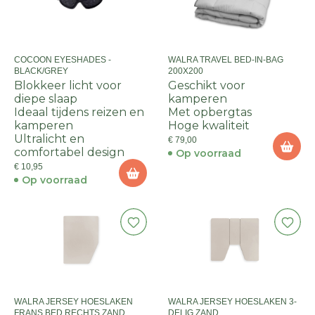
COCOON EYESHADES -
WALRA TRAVEL BED-IN-BAG
BLACK/GREY
200X200
Blokkeer licht voor
Geschikt voor
diepe slaap
kamperen
Ideaal tijdens reizen en
Met opbergtas
kamperen
Hoge kwaliteit
Ultralicht en
€ 79,00
comfortabel design
Op voorraad
€ 10,95
Op voorraad
WALRA JERSEY HOESLAKEN
WALRA JERSEY HOESLAKEN 3-
FRANS BED RECHTS ZAND
DELIG ZAND