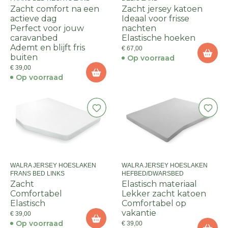
Zacht comfort na een
Zacht jersey katoen
actieve dag
Ideaal voor frisse
Perfect voor jouw
nachten
caravanbed
Elastische hoeken
Ademt en blijft fris
€ 67,00
buiten
Op voorraad
€ 39,00
Op voorraad
WALRA JERSEY HOESLAKEN
WALRA JERSEY HOESLAKEN
FRANS BED LINKS
HEFBED/DWARSBED
Zacht
Elastisch materiaal
Comfortabel
Lekker zacht katoen
Elastisch
Comfortabel op
vakantie
€ 39,00
Op voorraad
€ 39,00