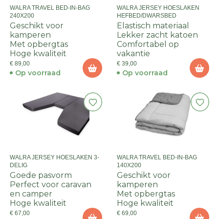
WALRA TRAVEL BED-IN-BAG
WALRA JERSEY HOESLAKEN
240X200
HEFBED/DWARSBED
Geschikt voor
Elastisch materiaal
kamperen
Lekker zacht katoen
Met opbergtas
Comfortabel op
Hoge kwaliteit
vakantie
€ 89,00
€ 39,00
Op voorraad
Op voorraad
WALRA JERSEY HOESLAKEN 3-
WALRA TRAVEL BED-IN-BAG
DELIG
140X200
Goede pasvorm
Geschikt voor
Perfect voor caravan
kamperen
en camper
Met opbergtas
Hoge kwaliteit
Hoge kwaliteit
€ 67,00
€ 69,00