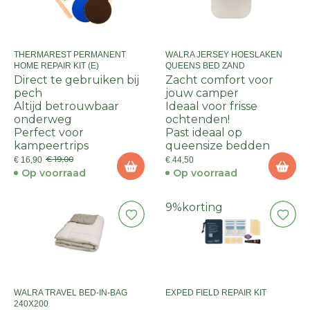
THERMAREST PERMANENT
WALRA JERSEY HOESLAKEN
HOME REPAIR KIT (E)
QUEENS BED ZAND
Direct te gebruiken bij
Zacht comfort voor
pech
jouw camper
Altijd betrouwbaar
Ideaal voor frisse
onderweg
ochtenden!
Perfect voor
Past ideaal op
kampeertrips
queensize bedden
€ 19,00
€ 16,90
€ 44,50
Op voorraad
Op voorraad
9%
korting
WALRA TRAVEL BED-IN-BAG
EXPED FIELD REPAIR KIT
240X200