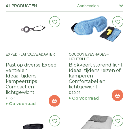
41 PRODUCTEN
Aanbevolen
EXPED FLAT VALVE ADAPTER
COCOON EYESHADES -
LIGHT/BLUE
Past op diverse Exped
Blokkeert storend licht
ventielen
Ideaal tijdens reizen of
Ideaal tijdens
kamperen
kampeertrips
Comfortabel en
Compact en
lichtgewicht
lichtgewicht
€ 10,95
Op voorraad
€ 5,95
Op voorraad