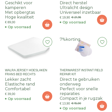
Geschikt voor
Direct herstel
kamperen
Ultralicht design
Met opbergtas
Universeel inzetbaar
Hoge kwaliteit
€ 21,95
€ 19,90
Op voorraad
€ 89,00
Op voorraad
7%
korting
WALRA JERSEY HOESLAKEN
THERMAREST INSTANT FIELD
FRANS BED RECHTS
REPAIR KIT
Lekker zacht
Direct te gebruiken
Elastische rand
onderweg
Comfortabel
Perfect voor snelle
reparaties
€ 39,00
Compact in je rugzak
Op voorraad
€ 15,00
€ 13,90
Op voorraad