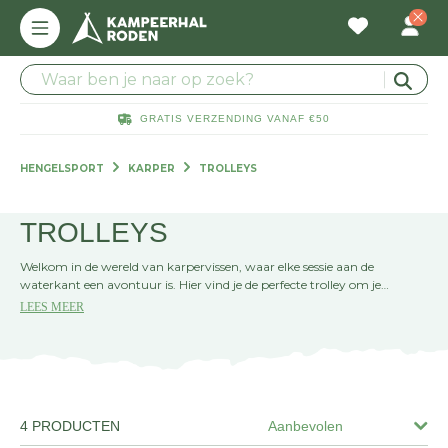
GRATIS VERZENDING VANAF €50
HENGELSPORT
KARPER
TROLLEYS
TROLLEYS
Welkom in de wereld van karpervissen, waar elke sessie aan de
waterkant een avontuur is. Hier vind je de perfecte trolley om je
uitrusting moeiteloos te vervoeren. Kies uit robuuste en praktische
LEES MEER
modellen die je viservaring verbeteren.
4 PRODUCTEN
Aanbevolen