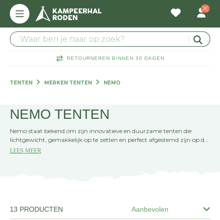
RETOURNEREN BINNEN 30 DAGEN
TENTEN
MERKEN TENTEN
NEMO
NEMO TENTEN
Nemo staat bekend om zijn innovatieve en duurzame tenten die
lichtgewicht, gemakkelijk op te zetten en perfect afgestemd zijn op de
behoeften van de moderne avonturier. Of je nu op zoek bent naar een
LEES MEER
compacte tent voor een solo-avontuur of een lichtgewicht tent voor
meerdere personen, bij Kampeerhal Roden hebben we de perfecte
Nemo tent voor jouw volgende kampeeravontuur.
13 PRODUCTEN
Aanbevolen