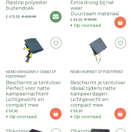
Ripstop polyester
Extra droog bij nat
buitendoek
weer
Duurzaam materiaal
€ 620,00
€ 470,95
€ 90,00
€ 84,90
Op voorraad
NEMO DRAGONFLY OSMO 1P
NEMO HORNET 1P FOOTPRINT
FOOTPRINT
Beschermt je tentvloer
Beschermt je tentvloer
Perfect voor natte
Ideaal tijdens natte
kampeernachten!
kampeerdagen
Lichtgewicht en
Lichtgewicht en
compact mee
compact mee
€ 69,90
€ 69,90
Op voorraad
Op voorraad
5%
korting
11%
korting