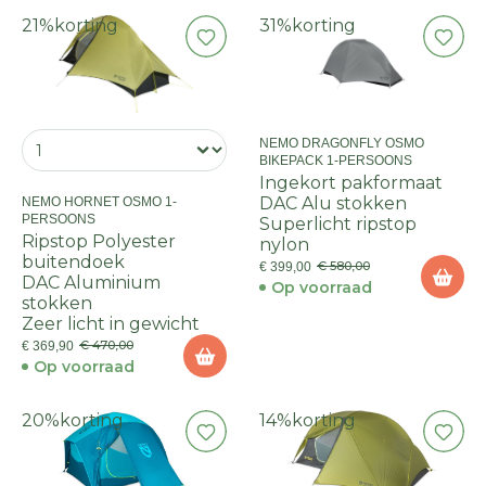
21%
korting
31%
korting
NEMO DRAGONFLY OSMO
BIKEPACK 1-PERSOONS
Ingekort pakformaat
DAC Alu stokken
NEMO HORNET OSMO 1-
PERSOONS
Superlicht ripstop
Ripstop Polyester
nylon
buitendoek
€ 580,00
€ 399,00
DAC Aluminium
Op voorraad
stokken
Zeer licht in gewicht
€ 470,00
€ 369,90
Op voorraad
20%
korting
14%
korting