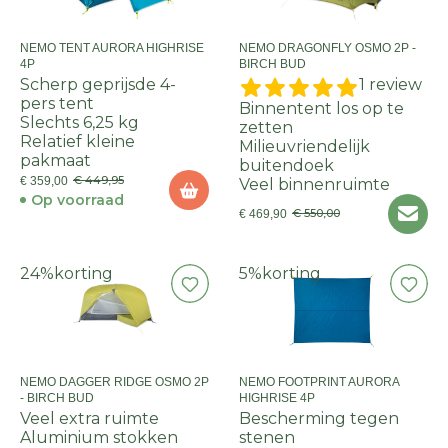
NEMO TENT AURORA HIGHRISE
NEMO DRAGONFLY OSMO 2P -
4P
BIRCH BUD
Scherp geprijsde 4-
1 review
pers tent
Binnentent los op te
Slechts 6,25 kg
zetten
Relatief kleine
Milieuvriendelijk
pakmaat
buitendoek
€ 449,95
€ 359,00
Veel binnenruimte
Op voorraad
€ 550,00
€ 469,90
24%
korting
5%
korting
NEMO DAGGER RIDGE OSMO 2P
NEMO FOOTPRINT AURORA
- BIRCH BUD
HIGHRISE 4P
Veel extra ruimte
Bescherming tegen
Aluminium stokken
stenen