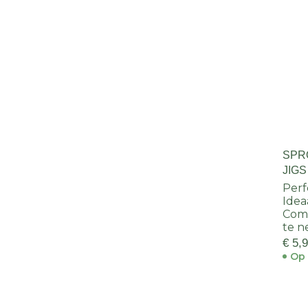
SPR
JIGS
Perf
Idea
Comp
te 
€ 5,
Op 