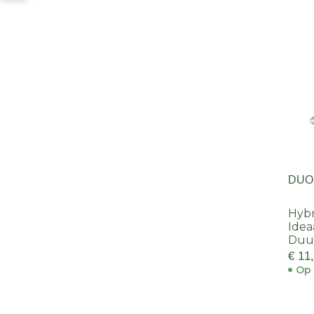
DUO
Hybr
Idea
Duur
€ 11
Op 