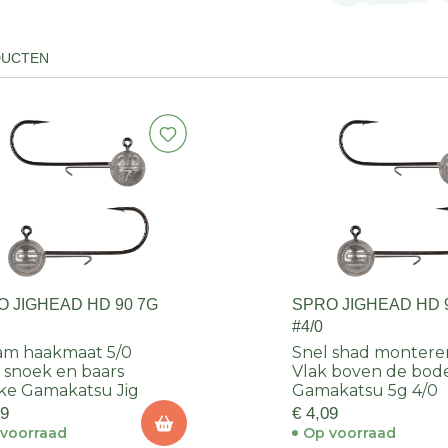
DUCTEN
O JIGHEAD HD 90 7G
SPRO JIGHEAD HD 
#4/0
am haakmaat 5/0
Snel shad montere
 snoek en baars
Vlak boven de bo
ke Gamakatsu Jig
Gamakatsu 5g 4/0
49
€ 4,09
voorraad
Op voorraad