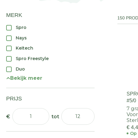
MERK
150 PRO
Spro
Nays
Keitech
Spro Freestyle
Duo
Bekijk meer
SPR
PRIJS
#5/0
7 gr
Voor
Ster
€ 4,
Op 