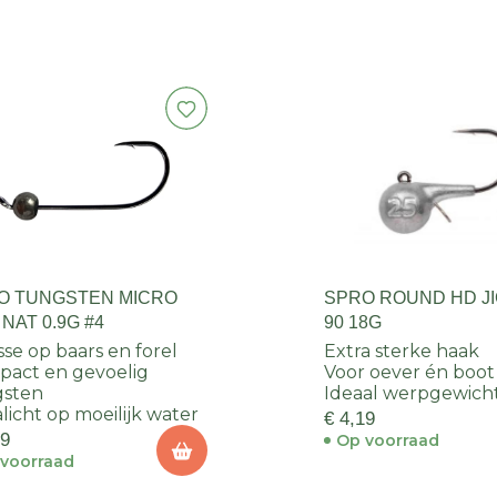
O TUNGSTEN MICRO
SPRO ROUND HD J
 NAT 0.9G #4
90 18G
sse op baars en forel
Extra sterke haak
act en gevoelig
Voor oever én boot
gsten
Ideaal werpgewich
alicht op moeilijk water
€ 4,19
69
Op voorraad
voorraad