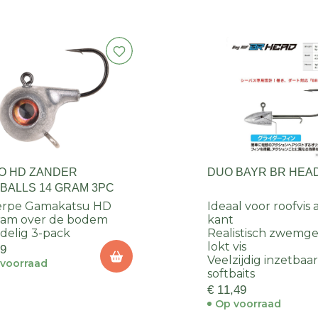
O HD ZANDER
DUO BAYR BR HEA
EBALLS 14 GRAM 3PC
erpe Gamakatsu HD
Ideaal voor roofvis
ram over de bodem
kant
delig 3-pack
Realistisch zwemg
lokt vis
99
Veelzijdig inzetbaa
voorraad
softbaits
€ 11,49
Op voorraad