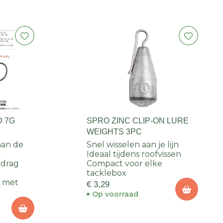
D 7G
SPRO ZINC CLIP-ON LURE
WEIGHTS 3PC
 aan de
Snel wisselen aan je lijn
Ideaal tijdens roofvissen
edrag
Compact voor elke
tacklebox
r met
€ 3,29
Op voorraad