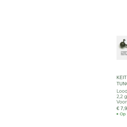
KEI
TUNG
Lood
2,2 
Voor
€ 7,
Op 