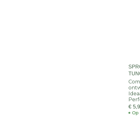
SPR
TUN
BLAC
Comp
ont
Idea
Perf
€ 5,
Op 