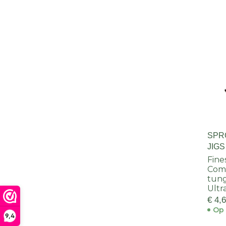
SPR
JIGS
Fine
Comp
tun
Ultr
€ 4,
Op 
9,4