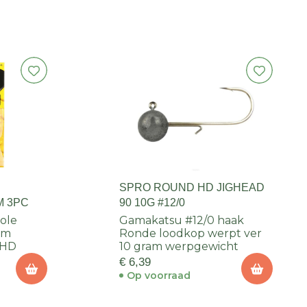
SPRO ROUND HD JIGHEAD
M 3PC
90 10G #12/0
role
Gamakatsu #12/0 haak
em
Ronde loodkop werpt ver
 HD
10 gram werpgewicht
€ 6,39
Op voorraad