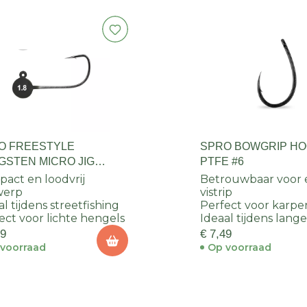
O FREESTYLE
SPRO BOWGRIP H
GSTEN MICRO JIG
PTFE #6
K 3.5G
act en loodvrij
Betrouwbaar voor 
werp
vistrip
al tijdens streetfishing
Perfect voor karpe
ect voor lichte hengels
Ideaal tijdens lange
99
€ 7,49
voorraad
Op voorraad