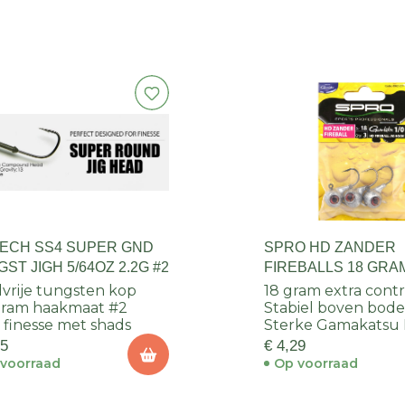
TECH SS4 SUPER GND
SPRO HD ZANDER
ST JIGH 5/64OZ 2.2G #2
FIREBALLS 18 GRA
vrije tungsten kop
18 gram extra cont
gram haakmaat #2
Stabiel boven bod
 finesse met shads
Sterke Gamakatsu
95
€ 4,29
voorraad
Op voorraad