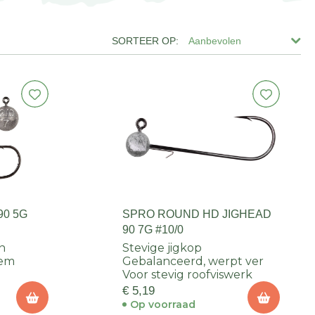
Aanbevolen
90 5G
SPRO ROUND HD JIGHEAD
90 7G #10/0
n
Stevige jigkop
dem
Gebalanceerd, werpt ver
Voor stevig roofviswerk
€ 5,19
Op voorraad